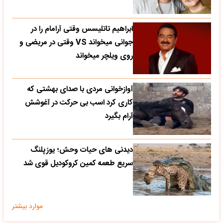
ابراهیم تاتلیسس وقتی آرامام را در
جوانی میخواند VS وقتی در مریضی و
روی ویلچر میخواند
آوازخوانی مردی با صدای بهشتی که
کاری کرد اسب بی حرکت در آغوشش
آرام بگیرد
دیدنی های حیات وحش؛ یوزپلنگ
سریع طعمه کمین کروکودیل قوی شد
موارد بیشتر