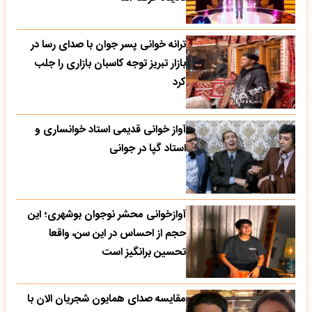
ترانه خوانی پسر جوان با صدای رسا در
بازار تبریز توجه کاسبان بازاری را جلب
کرد
آواز خوانی قدیمی استاد خوانساری و
استاد گپا در جوانی
آوازخوانی محشر نوجوان بوشهری؛ این
حجم از احساس در این سن، واقعا
تحسین‌ برانگیز است
مقایسه صدای همایون شجریان الان با