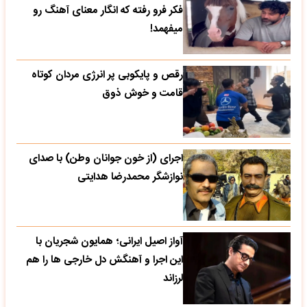
فکر فرو رفته که انگار معنای آهنگ رو
میفهمد!
رقص و پایکوبی پر انرژی مردان کوتاه
قامت و خوش ذوق
اجرای (از خون جوانان وطن) با صدای
نوازشگر محمدرضا هدایتی
آواز اصیل ایرانی؛ همایون شجریان با
این اجرا و آهنگش دل خارجی ها را هم
لرزاند