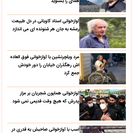
همای را بشنوید
آوازخوانی استاد کاویانی در دل طبیعت
رعشه به جان هر شنونده ای می اندازد
مرد ویلچرنشین با آوازخوانی فوق العاده
اش رهگذران خیابان را دور خودش
جمع کرد
آوازخوانی همایون شجریان بر مزار
پدرش که هیچ وقت قدیمی نمی شود
اسب با آوازخوانی صاحبش به قدری در