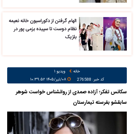
الهام گرفتن از دکوراسیون خانه نعیمه
نظام دوست تا سپیده بزمی پور در
بلژیک
خانه
ویدیو ۱
کد خبر: 276588
۰۸/تیر/۱۴۰۵ ۱۰:۳۹:۵۲
سکانس تفکر؛ آزاده صمدی از روانشناس خواست شوهر
سابقشو بفرسته تیمارستان