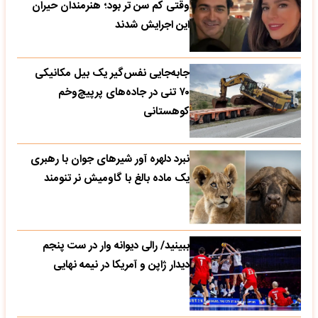
وقتی کم سن تر بود؛ هنرمندان حیران
این اجرایش شدند
جابه‌جایی نفس‌گیر یک بیل مکانیکی
۷۰ تنی در جاده‌های پرپیچ‌وخم
کوهستانی
نبرد دلهره آور شیرهای جوان با رهبری
یک ماده بالغ با گاومیش نر تنومند
ببینید/ رالی دیوانه وار در ست پنجم
دیدار ژاپن و آمریکا در نیمه نهایی