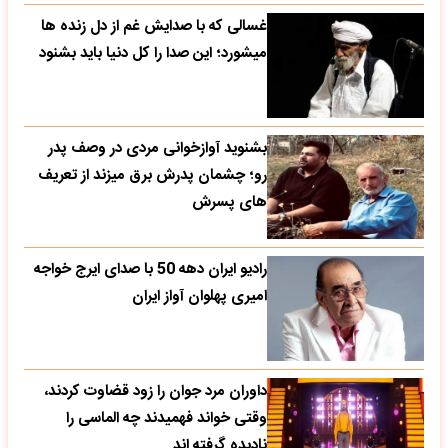
غسالی که با صدایش غم از دل زنده ها
میشورد؛ این صدا را کل دنیا باید بشنود
بشنوید آوازخوانی مردی در وصف پدر
رو؛ چشمان پدرش برق میزند از تعریف
های پسرش
رادیو ایران دهه 50 با صدای ایرج خواجه
امیری پهلوان آواز ایران
داوران مرد جوان را زود قضاوت کردند،
وقتی خواند فهمیدند چه الماسی را
نادیده گرفته اند