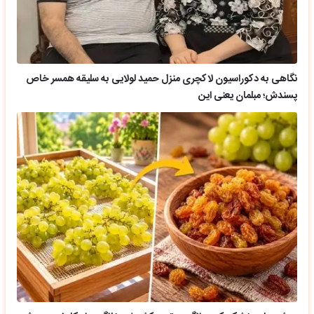
نگاهی به دکوراسیون لاکچری منزل حمید لولایی به سلیقه همسر خاص
پسندش؛ مبلمان یعنی این