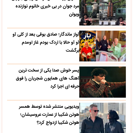
مرد جوان در بی خبری خانوم نوازنده
ویولن
آواز ماندگار؛ صادق بوقی بعد از کلی آو
آو آو حالا با اردک بودم غاز اومدم
برگشت
پسر خوش صدا یکی از سخت ترین
آهنگ های همایون شجریان را فوق
حرفه ای اجرا کرد
ویدیویی منتشر شده توسط همسر
هوتن شکیبا از عمارت عروسیشان؛
هوتن شکیبا ازدواج کرد؟