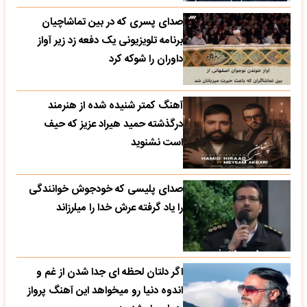
صدای پسری که در بین تماشاچیان
برنامه تلویزیونی یک دفعه زد زیر آواز
داوران را شوکه کرد
آهنگ کمتر شنیده شده از هنرمند
درگذشته حمید هیراد عزیز که حیف
است نشنوید
صدای پلیسی که خودجوش خوانندگی
را یاد گرفته عرش خدا را میلرزاند
اگر دلتان لحظه ای جدا شدن از غم و
اندوه دنیا رو میخواهد این آهنگ پرواز