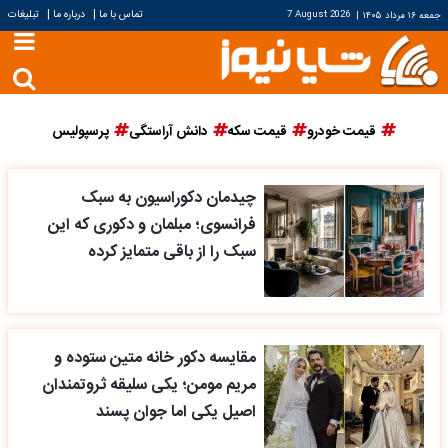
|
|
تماس با ما
درباره ما
تبلیغات
جمعه ۱۶ مرداد ۱۴۰۵
|
7 August 2026
قیمت خودرو
قیمت سکه
دانش آراستگی
پرسپولیس
چیدمان دکوراسیون به سبک
فرانسوی؛ مبلمان و دکوری که این
سبک را از باقی متمایز کرده
مقایسه دکور خانه متین ستوده و
مریم مومن؛ یکی سلیقه ثروتمندان
اصیل یکی اما جوان پسند