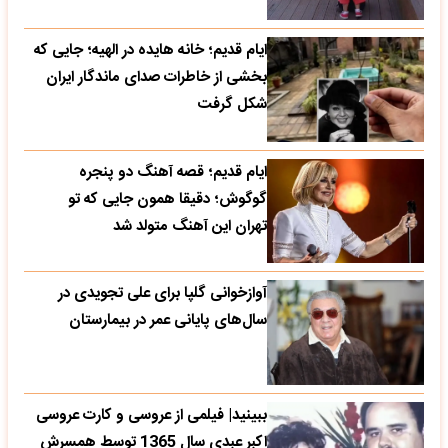
ایام قدیم؛ خانه هایده در الهیه؛ جایی که
بخشی از خاطرات صدای ماندگار ایران
شکل گرفت
ایام قدیم؛ قصه آهنگ دو پنجره
گوگوش؛ دقیقا همون جایی که تو
تهران این آهنگ متولد شد
آوازخوانی گلپا برای علی تجویدی در
سال‌های پایانی عمر در بیمارستان
ببینید| فیلمی از عروسی و کارت عروسی
اکبر عبدی سال 1365 توسط همسرش