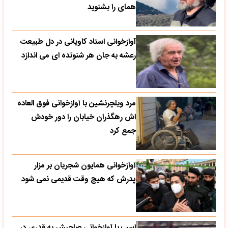
همای را بشنوید
آوازخوانی استاد کاویانی در دل طبیعت
رعشه به جان هر شنونده ای می اندازد
مرد ویلچرنشین با آوازخوانی فوق العاده
اش رهگذران خیابان را دور خودش
جمع کرد
آوازخوانی همایون شجریان بر مزار
پدرش که هیچ وقت قدیمی نمی شود
اسب با آوازخوانی صاحبش به قدری در