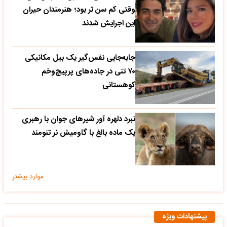
وقتی کم سن تر بود؛ هنرمندان حیران
این اجرایش شدند
جابه‌جایی نفس‌گیر یک بیل مکانیکی
۷۰ تنی در جاده‌های پرپیچ‌وخم
کوهستانی
نبرد دلهره آور شیرهای جوان با رهبری
یک ماده بالغ با گاومیش نر تنومند
موارد بیشتر
پیشنهادات ویژه