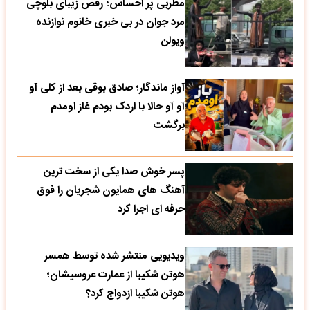
مطربی پر احساس؛ رقص زیبای بلوچی
مرد جوان در بی خبری خانوم نوازنده
ویولن
آواز ماندگار؛ صادق بوقی بعد از کلی آو
آو آو حالا با اردک بودم غاز اومدم
برگشت
پسر خوش صدا یکی از سخت ترین
آهنگ های همایون شجریان را فوق
حرفه ای اجرا کرد
ویدیویی منتشر شده توسط همسر
هوتن شکیبا از عمارت عروسیشان؛
هوتن شکیبا ازدواج کرد؟