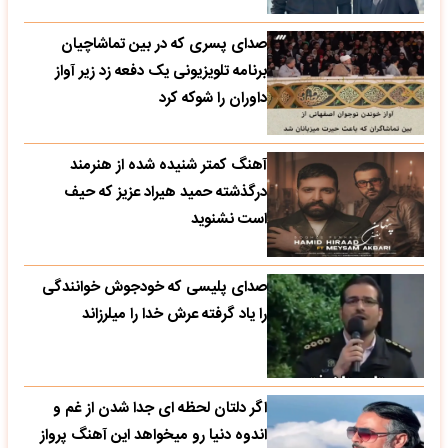
صدای پسری که در بین تماشاچیان
برنامه تلویزیونی یک دفعه زد زیر آواز
داوران را شوکه کرد
آهنگ کمتر شنیده شده از هنرمند
درگذشته حمید هیراد عزیز که حیف
است نشنوید
صدای پلیسی که خودجوش خوانندگی
را یاد گرفته عرش خدا را میلرزاند
اگر دلتان لحظه ای جدا شدن از غم و
اندوه دنیا رو میخواهد این آهنگ پرواز