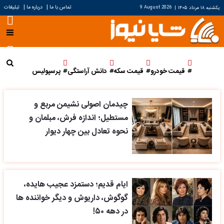
|
|
تماس با ما
درباره ما
تبلیغات
یکشنبه ۱۸ مرداد ۱۴۰۵
|
9 August 2026
قیمت خودرو
قیمت سکه
دانش آراستگی
پرسپولیس
چیدمان اصولی نشیمن مربع و
مستطیل؛ اندازه فرش، مبلمان و
نحوه تعادل بین چهار دیوار
ایام قدیم؛ دستمزد عجیب هایده،
گوگوش، داریوش و دیگر خواننده ها
در دهه ۵۰!