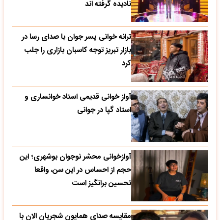
نادیده گرفته اند
ترانه خوانی پسر جوان با صدای رسا در
بازار تبریز توجه کاسبان بازاری را جلب
کرد
آواز خوانی قدیمی استاد خوانساری و
استاد گپا در جوانی
آوازخوانی محشر نوجوان بوشهری؛ این
حجم از احساس در این سن، واقعا
تحسین‌ برانگیز است
مقایسه صدای همایون شجریان الان با