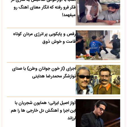
فکر فرو رفته که انگار معنای آهنگ رو
میفهمد!
رقص و پایکوبی پر انرژی مردان کوتاه
قامت و خوش ذوق
اجرای (از خون جوانان وطن) با صدای
نوازشگر محمدرضا هدایتی
آواز اصیل ایرانی؛ همایون شجریان با
این اجرا و آهنگش دل خارجی ها را هم
لرزاند