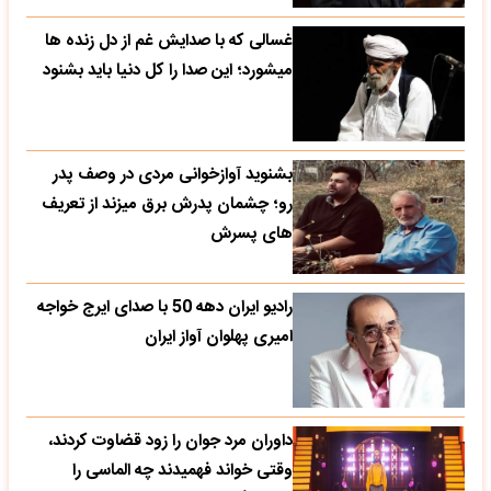
غسالی که با صدایش غم از دل زنده ها
میشورد؛ این صدا را کل دنیا باید بشنود
بشنوید آوازخوانی مردی در وصف پدر
رو؛ چشمان پدرش برق میزند از تعریف
های پسرش
رادیو ایران دهه 50 با صدای ایرج خواجه
امیری پهلوان آواز ایران
داوران مرد جوان را زود قضاوت کردند،
وقتی خواند فهمیدند چه الماسی را