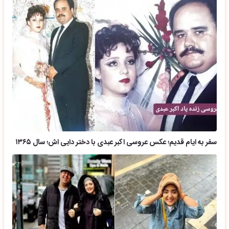
سفر به ایام قدیم؛ عکس عروسی اکبر عبدی با دختر دایی اش؛ سال ۱۳۶۵