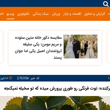
گزارش و تحلیل
اقتصاد و بازار
ورزش
سبک زندگی
تکنولوژی
ویدیو
اخب
مقایسه دکور خانه متین ستوده
و مریم مومن؛ یکی سلیقه
ثروتمندان اصیل یکی اما جوان
پسند
کد خبر: 276354
۰۱/تیر/۱۴۰۵ ۱۲:۱۳:۲۶
ننده؛ توت فرنگی رو طوری پرورش میده که تو مخیله نمیگنجه