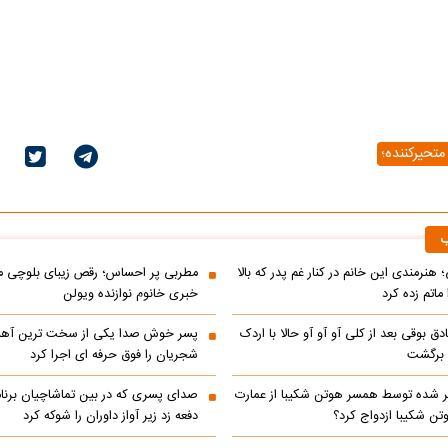
تحیرکننده؛
ب
 هنرمندی این خانم در کنار غم پدر که بالا
مطربی پر احساس؛ رقص زیبای بلوچی مر
ماتم زده کرد
خبری خانوم نوازنده ویولن
ادق بوقی بعد از کلی آو آو آو حالا با اردک
پسر خوش صدا یکی از سخت ترین آه
م برگشت
شجریان را فوق حرفه ای اجرا کرد
 شده توسط همسر هوتن شکیبا از عمارت
صدای پسری که در بین تماشاچیان برنام
ن شکیبا ازدواج کرد؟
دفعه زد زیر آواز داوران را شوکه کرد