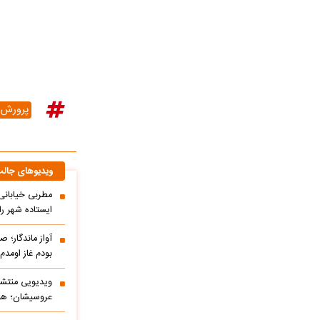
پرورش م
ویدیوهای جال
مطربی خیابانی؛
ایستاده شهر را 
آواز ماندگار؛ ص
بودم غاز اومد
ویدیویی منتشر
عروسیشان؛ هوت