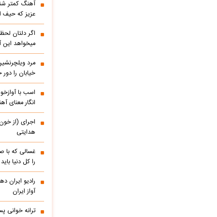
آهنگ کمتر شنی
عزیز که حیف 
اگر دلتان لحظه
میخواهد این آ
مرد ویلچرنشین 
خیابان را دور
اسب با آوازخو
انگار معنای آه
اجرای (از خون
هدایتی
غسالی که با ص
را کل دنیا باید
آواز ایران
ترانه خوانی پس