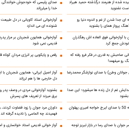
ده شده از هنرمند درگذشته حمید هیراد
صدای پلیسی که خودجوش خوانندگی را 
است نشنوید
خدا را میلرزاند
 ای جدا شدن از غم و اندوه دنیا رو
آوازخوانی استاد کاویانی در دل طبیعت
هنگ پرواز همای را بشنوید
شنونده ای می اندازد
با آوازخوانی فوق العاده اش رهگذران
آوازخوانی همایون شجریان بر مزار پد
 خودش جمع کرد
قدیمی نمی شود
انی صاحبش به قدری در فکر فرو رفته که
رقص و پایکوبی پر انرژی مردان کوتاه
نگ رو میفهمد!
 جوانان وطن) با صدای نوازشگر محمدرضا
آواز اصیل ایرانی؛ همایون شجریان با 
دل خارجی ها را هم لرزاند
دایش غم از دل زنده ها میشورد؛ این صدا
بشنوید آوازخوانی مردی در وصف پدر 
 بشنود
برق میزند از تعریف های پسرش
رادیو ایران دهه 50 با صدای ایرج خواجه امیری پهلوان
داوران مرد جوان را زود قضاوت کردند، 
فهمیدند چه الماسی را نادیده گرفته اند
ر جوان با صدای رسا در بازار تبریز توجه
آواز خوانی قدیمی استاد خوانساری و است