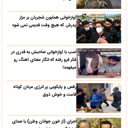
آوازخوانی همایون شجریان بر مزار
پدرش که هیچ وقت قدیمی نمی شود
اسب با آوازخوانی صاحبش به قدری در
فکر فرو رفته که انگار معنای آهنگ رو
میفهمد!
رقص و پایکوبی پر انرژی مردان کوتاه
قامت و خوش ذوق
اجرای (از خون جوانان وطن) با صدای