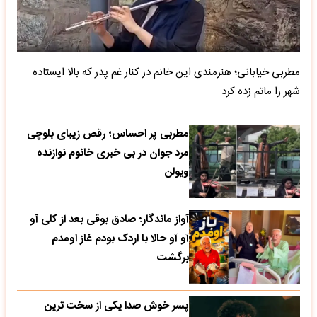
مطربی خیابانی؛ هنرمندی این خانم در کنار غم پدر که بالا ایستاده
شهر را ماتم زده کرد
مطربی پر احساس؛ رقص زیبای بلوچی
مرد جوان در بی خبری خانوم نوازنده
ویولن
آواز ماندگار؛ صادق بوقی بعد از کلی آو
آو آو حالا با اردک بودم غاز اومدم
برگشت
پسر خوش صدا یکی از سخت ترین