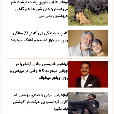
بوفالو ها این‌ طوری پشت‌به‌پشت هم
می‌ ایستن؛ حتی شیر ها هم گاهی
حریفشون نمی‌ شن
کلیپ خوانندگی ابی که در 77 سالگی
روی سن دراز کشیده و آهنگ میخواند
ابراهیم تاتلیسس وقتی آرامام را در
جوانی میخواند VS وقتی در مریضی و
روی ویلچر میخواند
آوازخوانی مردی با صدای بهشتی که
کاری کرد اسب بی حرکت در آغوشش
آرام بگیرد