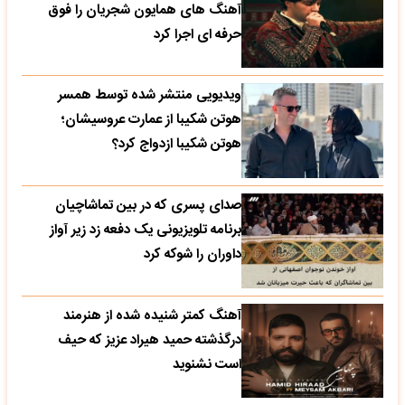
آهنگ های همایون شجریان را فوق
حرفه ای اجرا کرد
ویدیویی منتشر شده توسط همسر
هوتن شکیبا از عمارت عروسیشان؛
هوتن شکیبا ازدواج کرد؟
صدای پسری که در بین تماشاچیان
برنامه تلویزیونی یک دفعه زد زیر آواز
داوران را شوکه کرد
آهنگ کمتر شنیده شده از هنرمند
درگذشته حمید هیراد عزیز که حیف
است نشنوید