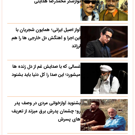
نوازشگر محمدرضا هدایتی
آواز اصیل ایرانی؛ همایون شجریان با
این اجرا و آهنگش دل خارجی ها را هم
لرزاند
غسالی که با صدایش غم از دل زنده ها
میشورد؛ این صدا را کل دنیا باید بشنود
بشنوید آوازخوانی مردی در وصف پدر
رو؛ چشمان پدرش برق میزند از تعریف
های پسرش