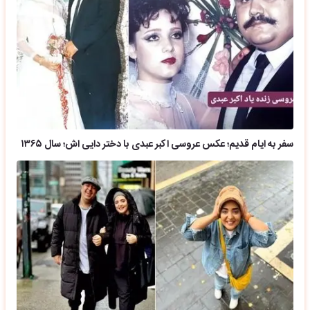
سفر به ایام قدیم؛ عکس عروسی اکبر عبدی با دختر دایی اش؛ سال ۱۳۶۵