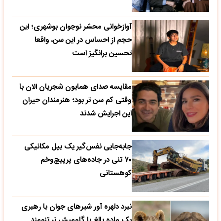
آوازخوانی محشر نوجوان بوشهری؛ این
حجم از احساس در این سن، واقعا
تحسین‌ برانگیز است
مقایسه صدای همایون شجریان الان با
وقتی کم سن تر بود؛ هنرمندان حیران
این اجرایش شدند
جابه‌جایی نفس‌گیر یک بیل مکانیکی
۷۰ تنی در جاده‌های پرپیچ‌وخم
کوهستانی
نبرد دلهره آور شیرهای جوان با رهبری
یک ماده بالغ با گاومیش نر تنومند