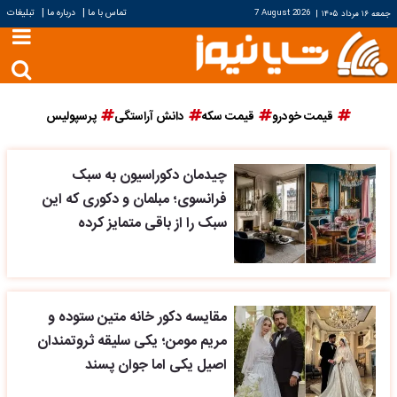
|
|
تماس با ما
درباره ما
تبلیغات
جمعه ۱۶ مرداد ۱۴۰۵
|
7 August 2026
قیمت خودرو
قیمت سکه
دانش آراستگی
پرسپولیس
چیدمان دکوراسیون به سبک
فرانسوی؛ مبلمان و دکوری که این
سبک را از باقی متمایز کرده
مقایسه دکور خانه متین ستوده و
مریم مومن؛ یکی سلیقه ثروتمندان
اصیل یکی اما جوان پسند