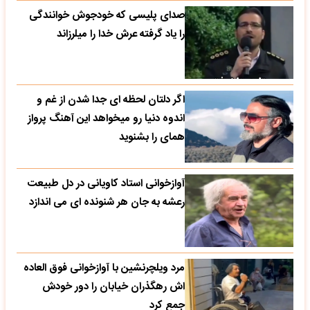
صدای پلیسی که خودجوش خوانندگی
را یاد گرفته عرش خدا را میلرزاند
اگر دلتان لحظه ای جدا شدن از غم و
اندوه دنیا رو میخواهد این آهنگ پرواز
همای را بشنوید
آوازخوانی استاد کاویانی در دل طبیعت
رعشه به جان هر شنونده ای می اندازد
مرد ویلچرنشین با آوازخوانی فوق العاده
اش رهگذران خیابان را دور خودش
جمع کرد