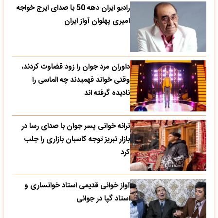
رادیو ایران دهه 50 با صدای ایرج خواجه
امیری پهلوان آواز ایران
داوران مرد جوان را زود قضاوت کردند،
وقتی خواند فهمیدند چه الماسی را
نادیده گرفته اند
ترانه خوانی پسر جوان با صدای رسا در
بازار تبریز توجه کاسبان بازاری را جلب
کرد
آواز خوانی قدیمی استاد خوانساری و
استاد گپا در جوانی