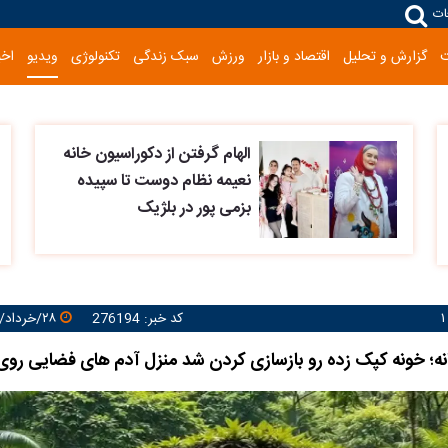
ات
گزارش و تحلیل
اقتصاد و بازار
ورزش
سبک زندگی
تکنولوژی
ویدیو
اخب
الهام گرفتن از دکوراسیون خانه
نعیمه نظام دوست تا سپیده
بزمی پور در بلژیک
کد خبر: 276194
۲۸/خرداد/۱۴۰۵ ۱۲:۳۹:۲۹
نه؛ خونه کپک زده رو بازسازی کردن شد منزل آدم های فضایی روی