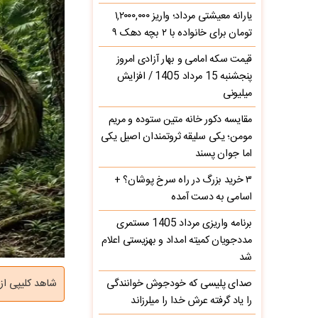
یارانه معیشتی مرداد؛ واریز ۱,۲۰۰۰,۰۰۰
تومان برای خانواده با ۲ بچه دهک ۹
قیمت سکه امامی و بهار آزادی امروز
پنجشنبه 15 مرداد 1405 / افزایش
میلیونی
مقایسه دکور خانه متین ستوده و مریم
مومن؛ یکی سلیقه ثروتمندان اصیل یکی
اما جوان پسند
۳ خرید بزرگ در راه سرخ‌ پوشان؟ +
اسامی به دست آمده
برنامه واریزی مرداد 1405 مستمری
مددجویان کمیته امداد و بهزیستی اعلام
شد
صدای پلیسی که خودجوش خوانندگی
شاهد کلیپی از
را یاد گرفته عرش خدا را میلرزاند