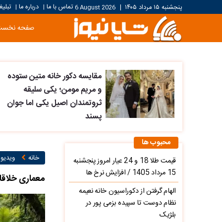
تماس با ما
درباره ما
تبلیغ
پنجشنبه ۱۵ مرداد ۱۴۰۵
|
6 August 2026
|
|
صفحه نخست
مقایسه دکور خانه متین ستوده
و مریم مومن؛ یکی سلیقه
ثروتمندان اصیل یکی اما جوان
پسند
محبوب ها
خانه
ویدیو ۱
قیمت طلا 18 و 24 عیار امروز پنجشنبه
15 مرداد 1405 / افزایش نرخ ها
معماری خلاقا
الهام گرفتن از دکوراسیون خانه نعیمه
نظام دوست تا سپیده بزمی پور در
بلژیک