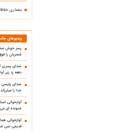
معماری خلاقان
ویدیوهای جال
پسر خوش صدا 
شجریان را فوق 
صدای پسری که 
دفعه زد زیر آوا
صدای پلیسی ک
خدا را میلرزاند
آوازخوانی است
شنونده ای می ا
آوازخوانی هما
قدیمی نمی شو