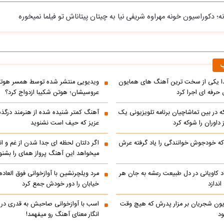
ه؛ دکوراسیون خونه مهراوه شریفی نیا به چیتان پیتاناش تو فیلما نمیخوره
ب
یکی از سخت ترین آهنگ های همایون
ویدیویی منتشر شده توسط همسر هوتن 
حرفه ای اجرا کرد
عروسیشان؛ هوتن شکیبا ازدواج کرد؟
در بین تماشاچیان برنامه تلویزیونی یک
آهنگ کمتر شنیده شده از هنرمند درگذ
ز داوران را شوکه کرد
عزیز که حیف است نشنوید
ه خودجوش خوانندگی را یاد گرفته عرش
اگر دلتان لحظه ای جدا شدن از غم و اند
میخواهد این آهنگ پرواز همای را بشنو
اد کاویانی در دل طبیعت رعشه به جان هر
مرد ویلچرنشین با آوازخوانی فوق العاد
ندازد
خیابان را دور خودش جمع کرد
یون شجریان بر مزار پدرش که هیچ وقت
اسب با آوازخوانی صاحبش به قدری در فک
د
انگار معنای آهنگ رو میفهمد!