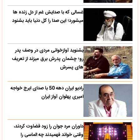
غسالی که با صدایش غم از دل زنده ها
میشورد؛ این صدا را کل دنیا باید بشنود
بشنوید آوازخوانی مردی در وصف پدر
رو؛ چشمان پدرش برق میزند از تعریف
های پسرش
رادیو ایران دهه 50 با صدای ایرج خواجه
امیری پهلوان آواز ایران
داوران مرد جوان را زود قضاوت کردند،
وقتی خواند فهمیدند چه الماسی را