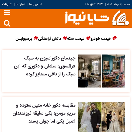
|
|
تماس با ما
درباره ما
تبلیغات
جمعه ۱۶ مرداد ۱۴۰۵
|
7 August 2026
قیمت خودرو
قیمت سکه
دانش آراستگی
پرسپولیس
چیدمان دکوراسیون به سبک
فرانسوی؛ مبلمان و دکوری که این
سبک را از باقی متمایز کرده
مقایسه دکور خانه متین ستوده و
مریم مومن؛ یکی سلیقه ثروتمندان
اصیل یکی اما جوان پسند