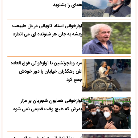
همای را بشنوید
آوازخوانی استاد کاویانی در دل طبیعت
رعشه به جان هر شنونده ای می اندازد
مرد ویلچرنشین با آوازخوانی فوق العاده
اش رهگذران خیابان را دور خودش
جمع کرد
آوازخوانی همایون شجریان بر مزار
پدرش که هیچ وقت قدیمی نمی شود