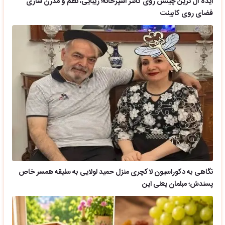
ایده آل ترین چینش روی کانتر آشپزخانه؛ زیبایی، نظم و مدرن سازی
فضای روی کابینت
نگاهی به دکوراسیون لاکچری منزل حمید لولایی به سلیقه همسر خاص
پسندش؛ مبلمان یعنی این