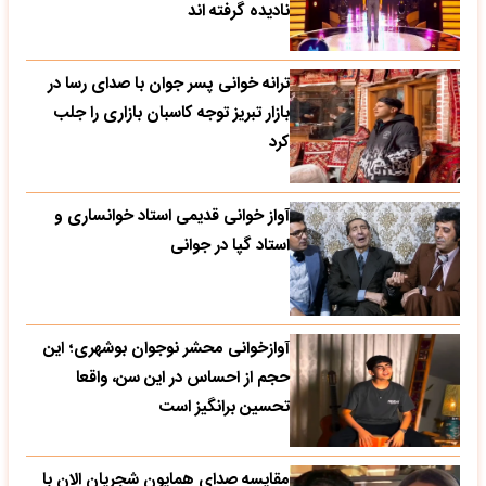
نادیده گرفته اند
ترانه خوانی پسر جوان با صدای رسا در
بازار تبریز توجه کاسبان بازاری را جلب
کرد
آواز خوانی قدیمی استاد خوانساری و
استاد گپا در جوانی
آوازخوانی محشر نوجوان بوشهری؛ این
حجم از احساس در این سن، واقعا
تحسین‌ برانگیز است
مقایسه صدای همایون شجریان الان با