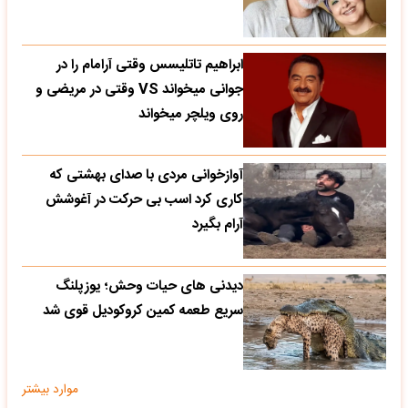
ابراهیم تاتلیسس وقتی آرامام را در
جوانی میخواند VS وقتی در مریضی و
روی ویلچر میخواند
آوازخوانی مردی با صدای بهشتی که
کاری کرد اسب بی حرکت در آغوشش
آرام بگیرد
دیدنی های حیات وحش؛ یوزپلنگ
سریع طعمه کمین کروکودیل قوی شد
موارد بیشتر