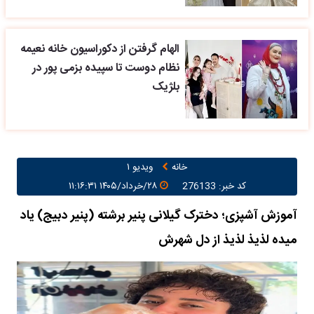
الهام گرفتن از دکوراسیون خانه نعیمه
نظام دوست تا سپیده بزمی پور در
بلژیک
خانه
ویدیو ۱
کد خبر: 276133
۲۸/خرداد/۱۴۰۵ ۱۱:۱۶:۳۱
آموزش آشپزی؛ دخترک گیلانی پنیر برشته (پنیر دبیج) یاد
میده لذیذ لذیذ از دل شهرش