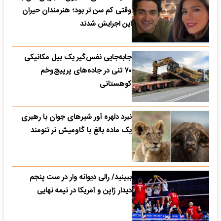
وقتی کم سن تر بود؛ هنرمندان حیران
این اجرایش شدند
جابه‌جایی نفس‌گیر یک بیل مکانیکی
۷۰ تنی در جاده‌های پرپیچ‌وخم
کوهستانی
نبرد دلهره آور شیرهای جوان با رهبری
یک ماده بالغ با گاومیش نر تنومند
ببینید/ رالی دیوانه وار در ست پنجم
دیدار ژاپن و آمریکا در نیمه نهایی