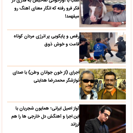
اسب با آوازخوانی صاحبش به قدری در
فکر فرو رفته که انگار معنای آهنگ رو
میفهمد!
رقص و پایکوبی پر انرژی مردان کوتاه
قامت و خوش ذوق
اجرای (از خون جوانان وطن) با صدای
نوازشگر محمدرضا هدایتی
آواز اصیل ایرانی؛ همایون شجریان با
این اجرا و آهنگش دل خارجی ها را هم
لرزاند