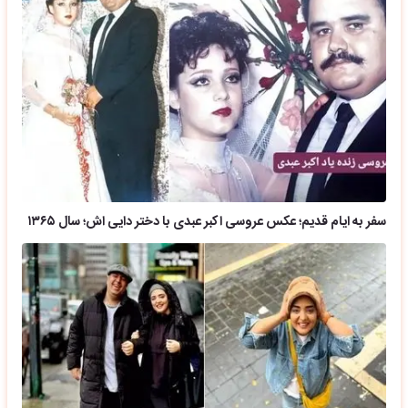
سفر به ایام قدیم؛ عکس عروسی اکبر عبدی با دختر دایی اش؛ سال ۱۳۶۵