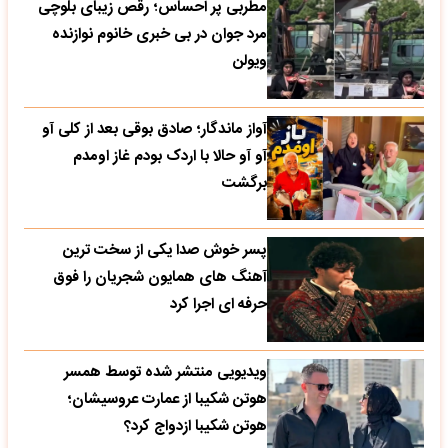
مطربی پر احساس؛ رقص زیبای بلوچی
مرد جوان در بی خبری خانوم نوازنده
ویولن
آواز ماندگار؛ صادق بوقی بعد از کلی آو
آو آو حالا با اردک بودم غاز اومدم
برگشت
پسر خوش صدا یکی از سخت ترین
آهنگ های همایون شجریان را فوق
حرفه ای اجرا کرد
ویدیویی منتشر شده توسط همسر
هوتن شکیبا از عمارت عروسیشان؛
هوتن شکیبا ازدواج کرد؟