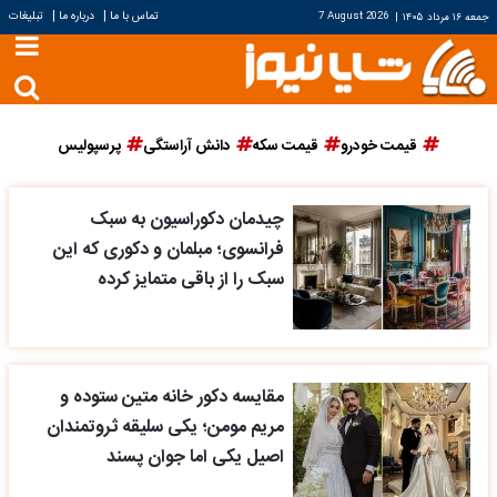
|
|
تماس با ما
درباره ما
تبلیغات
جمعه ۱۶ مرداد ۱۴۰۵
|
7 August 2026
قیمت خودرو
قیمت سکه
دانش آراستگی
پرسپولیس
چیدمان دکوراسیون به سبک
فرانسوی؛ مبلمان و دکوری که این
سبک را از باقی متمایز کرده
مقایسه دکور خانه متین ستوده و
مریم مومن؛ یکی سلیقه ثروتمندان
اصیل یکی اما جوان پسند