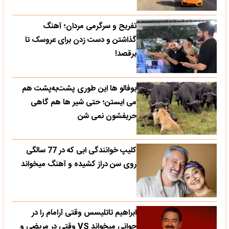
تفریح و سرگرمی مردان؛ آهنگ
گذاشتن و دست زدن برای عروسک تا
برقصد!
بوفالو ها این‌ طوری پشت‌به‌پشت هم
می‌ ایستن؛ حتی شیر ها هم گاهی
حریفشون نمی‌ شن
کلیپ خوانندگی ابی که در 77 سالگی
روی سن دراز کشیده و آهنگ میخواند
ابراهیم تاتلیسس وقتی آرامام را در
جوانی میخواند VS وقتی در مریضی و