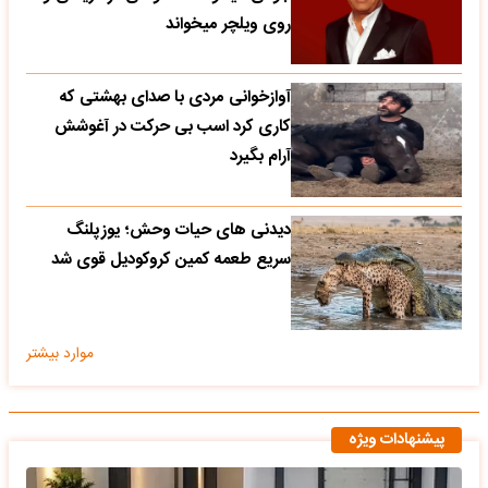
روی ویلچر میخواند
آوازخوانی مردی با صدای بهشتی که
کاری کرد اسب بی حرکت در آغوشش
آرام بگیرد
دیدنی های حیات وحش؛ یوزپلنگ
سریع طعمه کمین کروکودیل قوی شد
موارد بیشتر
پیشنهادات ویژه