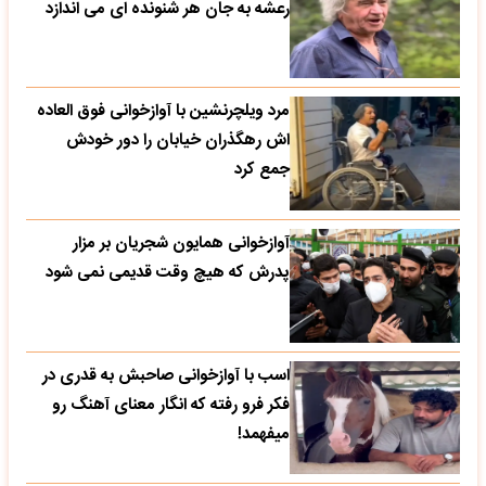
رعشه به جان هر شنونده ای می اندازد
مرد ویلچرنشین با آوازخوانی فوق العاده
اش رهگذران خیابان را دور خودش
جمع کرد
آوازخوانی همایون شجریان بر مزار
پدرش که هیچ وقت قدیمی نمی شود
اسب با آوازخوانی صاحبش به قدری در
فکر فرو رفته که انگار معنای آهنگ رو
میفهمد!