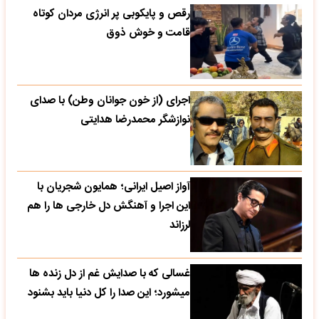
رقص و پایکوبی پر انرژی مردان کوتاه
قامت و خوش ذوق
اجرای (از خون جوانان وطن) با صدای
نوازشگر محمدرضا هدایتی
آواز اصیل ایرانی؛ همایون شجریان با
این اجرا و آهنگش دل خارجی ها را هم
لرزاند
غسالی که با صدایش غم از دل زنده ها
میشورد؛ این صدا را کل دنیا باید بشنود