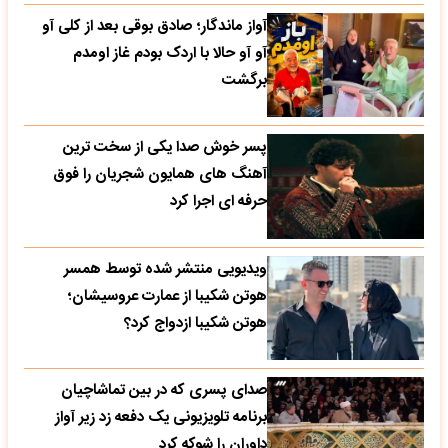
آواز ماندگار؛ صادق بوقی بعد از کلی آو
آو آو حالا با اردک بودم غاز اومدم
برگشت
پسر خوش صدا یکی از سخت ترین
آهنگ های همایون شجریان را فوق
حرفه ای اجرا کرد
ویدیویی منتشر شده توسط همسر
هوتن شکیبا از عمارت عروسیشان؛
هوتن شکیبا ازدواج کرد؟
صدای پسری که در بین تماشاچیان
برنامه تلویزیونی یک دفعه زد زیر آواز
داوران را شوکه کرد