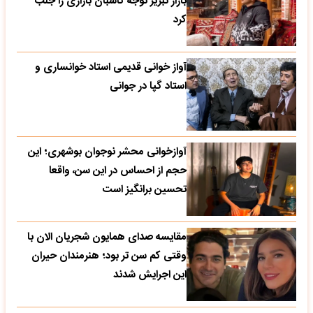
بازار تبریز توجه کاسبان بازاری را جلب
کرد
آواز خوانی قدیمی استاد خوانساری و
استاد گپا در جوانی
آوازخوانی محشر نوجوان بوشهری؛ این
حجم از احساس در این سن، واقعا
تحسین‌ برانگیز است
مقایسه صدای همایون شجریان الان با
وقتی کم سن تر بود؛ هنرمندان حیران
این اجرایش شدند