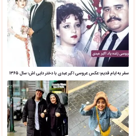
سفر به ایام قدیم؛ عکس عروسی اکبر عبدی با دختر دایی اش؛ سال ۱۳۶۵