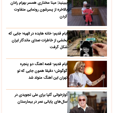
ببینید| مینا مختاری همسر بهرام رادان
بالاخره از پسرشون رونمایی متفاوت
کردن
ایام قدیم؛ خانه هایده در الهیه؛ جایی که
بخشی از خاطرات صدای ماندگار ایران
شکل گرفت
ایام قدیم؛ قصه آهنگ دو پنجره
گوگوش؛ دقیقا همون جایی که تو
تهران این آهنگ متولد شد
آوازخوانی گلپا برای علی تجویدی در
سال‌های پایانی عمر در بیمارستان