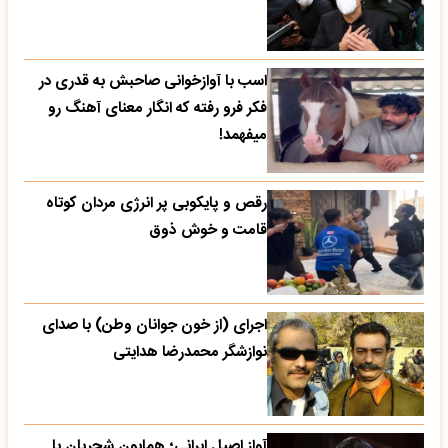
اسب با آوازخوانی صاحبش به قدری در
فکر فرو رفته که انگار معنای آهنگ رو
میفهمد!
رقص و پایکوبی پر انرژی مردان کوتاه
قامت و خوش ذوق
اجرای (از خون جوانان وطن) با صدای
نوازشگر محمدرضا هدایتی
آواز اصیل ایرانی؛ همایون شجریان با