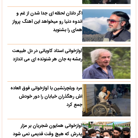
اگر دلتان لحظه ای جدا شدن از غم و
اندوه دنیا رو میخواهد این آهنگ پرواز
همای را بشنوید
آوازخوانی استاد کاویانی در دل طبیعت
رعشه به جان هر شنونده ای می اندازد
مرد ویلچرنشین با آوازخوانی فوق العاده
اش رهگذران خیابان را دور خودش
جمع کرد
آوازخوانی همایون شجریان بر مزار
پدرش که هیچ وقت قدیمی نمی شود