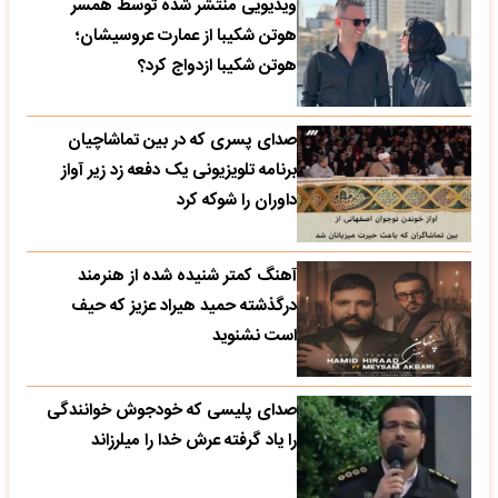
ویدیویی منتشر شده توسط همسر
هوتن شکیبا از عمارت عروسیشان؛
هوتن شکیبا ازدواج کرد؟
صدای پسری که در بین تماشاچیان
برنامه تلویزیونی یک دفعه زد زیر آواز
داوران را شوکه کرد
آهنگ کمتر شنیده شده از هنرمند
درگذشته حمید هیراد عزیز که حیف
است نشنوید
صدای پلیسی که خودجوش خوانندگی
را یاد گرفته عرش خدا را میلرزاند