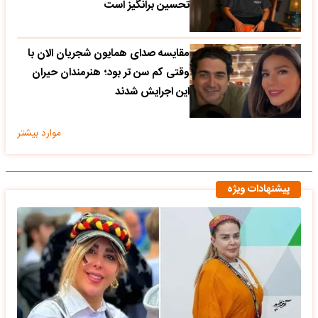
تحسین‌ برانگیز است
مقایسه صدای همایون شجریان الان با
وقتی کم سن تر بود؛ هنرمندان حیران
این اجرایش شدند
موارد بیشتر
پیشنهادات ویژه