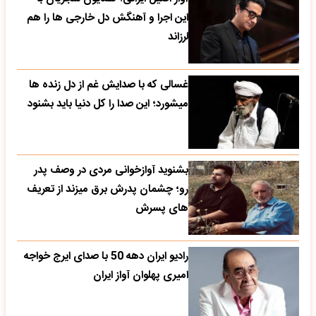
این اجرا و آهنگش دل خارجی ها را هم
لرزاند
غسالی که با صدایش غم از دل زنده ها
میشورد؛ این صدا را کل دنیا باید بشنود
بشنوید آوازخوانی مردی در وصف پدر
رو؛ چشمان پدرش برق میزند از تعریف
های پسرش
رادیو ایران دهه 50 با صدای ایرج خواجه
امیری پهلوان آواز ایران