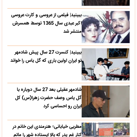
ببینید| فیلمی از عروسی و کارت عروسی
اکبر عبدی سال 1365 توسط همسرش
منتشر شد
ببینید| کنسرت 27 سال پیش شادمهر
تو ایران اولین باری که گل یاس را خواند
شادمهر عقیلی بعد 27 سال دوباره با
گل یاس وصف حضرت زهرا(س) کل
ایران رو احساسی کرد
مطربی خیابانی؛ هنرمندی این خانم در
کنار غم پدر که بالا ایستاده شهر را ماتم