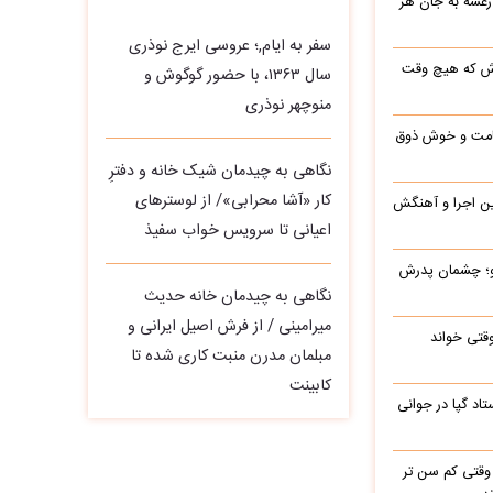
 رعشه به جان هر
سفر به ایام,؛ عروسی ایرج نوذری
رش که هیچ وقت
سال ۱۳۶۳، با حضور گوگوش و
منوچهر نوذری
 قامت و خوش ذوق
نگاهی به چیدمان شیک خانه و دفترِ
کار «آشا محرابی»/ از لوسترهای
این اجرا و آهنگش
اعیانی تا سرویس خواب سفیذ
رو؛ چشمان پدرش
نگاهی به چیدمان خانه حدیث
میرامینی / از فرش اصیل ایرانی و
وقتی خواند
مبلمان مدرن منبت‌ کاری‌ شده تا
کابینت
اد گپا در جوانی
وقتی کم سن تر