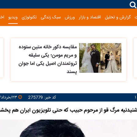
گزارش و تحلیل
اقتصاد و بازار
ورزش
سبک زندگی
تکنولوژی
ویدیو
اخب
مقایسه دکور خانه متین ستوده
و مریم مومن؛ یکی سلیقه
ثروتمندان اصیل یکی اما جوان
پسند
کد خبر: 275779
۲۳/خرداد/۱۴۰۵ ۱۳:۴۹:۴۰
شنیدنیه مرگ قو از مرحوم حبیب که حتی تلویزیون ایران هم پخ