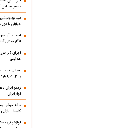
اگر دلتان لحظه
میخواهد این آ
مرد ویلچرنشین 
خیابان را دور
اسب با آوازخو
انگار معنای آه
اجرای (از خون
هدایتی
غسالی که با ص
را کل دنیا باید
آواز ایران
ترانه خوانی پس
کاسبان بازاری 
آوازخوانی مح