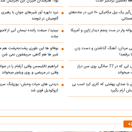
عا تحسین‌ برانگیز است
بود؛ هنرمندان حیران این اجرایش شدن
جابه‌جایی نفس‌گیر یک بیل مکانیکی ۷۰ تنی در جاده‌های
نبرد دلهره آور شیرهای جوان با رهبری ی
ستانی
گاومیش نر تنومند
رالی دیوانه وار در ست پنجم دیدار ژاپن و آمریکا
ببینید/ سبقت راننده نیسان آبی از لامبو
جاده
می مردان؛ آهنگ گذاشتن و دست زدن
بوفالو ها این‌ طوری پشت‌به‌پشت هم م
 برقصد!
شیر ها هم گاهی حریفشون نمی‌ شن
کلیپ خوانندگی ابی که در 77 سالگی روی سن دراز
 میخواند
وقتی در مریضی و روی ویلچر میخواند
ی با صدای بهشتی که کاری کرد اسب بی
دیدنی های حیات وحش؛ یوزپلنگ سری
 آرام بگیرد
کروکودیل قوی شد
ژه