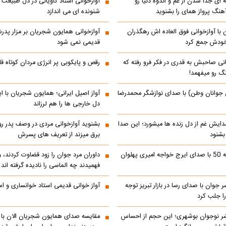
 ای جدا شدن از غم و اندوه دنیا رو
آوازخوانی استاد کاویانی در دل طبیعت
هنگ پرواز همای را بشنوید
شنونده ای می اندازد
با آوازخوانی فوق العاده اش رهگذران
آوازخوانی همایون شجریان بر مزار پد
 خودش جمع کرد
قدیمی نمی شود
انی صاحبش به قدری در فکر فرو رفته که
رقص و پایکوبی پر انرژی مردان کوتاه
نگ رو میفهمد!
 جوانان وطن) با صدای نوازشگر محمدرضا
آواز اصیل ایرانی؛ همایون شجریان با 
دل خارجی ها را هم لرزاند
دایش غم از دل زنده ها میشورد؛ این صدا
بشنوید آوازخوانی مردی در وصف پدر 
 بشنود
برق میزند از تعریف های پسرش
رادیو ایران دهه 50 با صدای ایرج خواجه امیری پهلوان
داوران مرد جوان را زود قضاوت کردند، 
فهمیدند چه الماسی را نادیده گرفته اند
ر جوان با صدای رسا در بازار تبریز توجه
آواز خوانی قدیمی استاد خوانساری و است
را جلب کرد
شر نوجوان بوشهری؛ این حجم از احساس
مقایسه صدای همایون شجریان الان با 