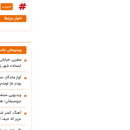
حبیب
اخبار مرتبط
ویدیوهای جال
مطربی خیابانی؛
ایستاده شهر را 
آواز ماندگار؛ ص
بودم غاز اومد
ویدیویی منتشر
عروسیشان؛ هوت
آهنگ کمتر شنی
عزیز که حیف 