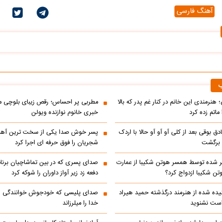
آهنگ فارسی
ب
 هنرمندی این خانم در کنار غم پدر که بالا
مطربی پر احساس؛ رقص زیبای بلوچی مر
ماتم زده کرد
خبری خانوم نوازنده ویولن
ادق بوقی بعد از کلی آو آو آو حالا با اردک
پسر خوش صدا یکی از سخت ترین آه
م برگشت
شجریان را فوق حرفه ای اجرا کرد
 شده توسط همسر هوتن شکیبا از عمارت
صدای پسری که در بین تماشاچیان برنام
ن شکیبا ازدواج کرد؟
دفعه زد زیر آواز داوران را شوکه کرد
ده شده از هنرمند درگذشته حمید هیراد
صدای پلیسی که خودجوش خوانندگی را 
است نشنوید
خدا را میلرزاند