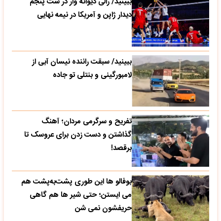
ببینید/ رالی دیوانه وار در ست پنجم
دیدار ژاپن و آمریکا در نیمه نهایی
ببینید/ سبقت راننده نیسان آبی از
لامبورگینی و بنتلی تو جاده
تفریح و سرگرمی مردان؛ آهنگ
گذاشتن و دست زدن برای عروسک تا
برقصد!
بوفالو ها این‌ طوری پشت‌به‌پشت هم
می‌ ایستن؛ حتی شیر ها هم گاهی
حریفشون نمی‌ شن