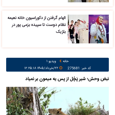
الهام گرفتن از دکوراسیون خانه نعیمه
نظام دوست تا سپیده بزمی پور در
بلژیک
خانه
ویدیو ۱
کد خبر: 275681
۲۲/خرداد/۱۴۰۵ ۱۲:۲۵:۱۸
نبض وحش؛ شیر پَچُل از پس یه میمون بر نمیاد