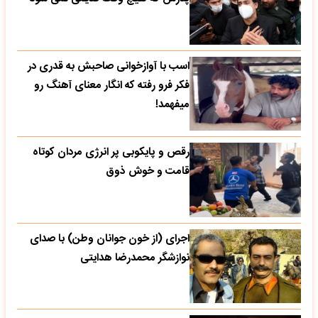
اسب با آوازخوانی صاحبش به قدری در
فکر فرو رفته که انگار معنای آهنگ رو
میفهمد!
رقص و پایکوبی پر انرژی مردان کوتاه
قامت و خوش ذوق
اجرای (از خون جوانان وطن) با صدای
نوازشگر محمدرضا هدایتی