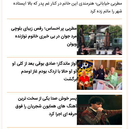
مطربی خیابانی؛ هنرمندی این خانم در کنار غم پدر که بالا ایستاده
شهر را ماتم زده کرد
مطربی پر احساس؛ رقص زیبای بلوچی
مرد جوان در بی خبری خانوم نوازنده
ویولن
آواز ماندگار؛ صادق بوقی بعد از کلی آو
آو آو حالا با اردک بودم غاز اومدم
برگشت
پسر خوش صدا یکی از سخت ترین
آهنگ های همایون شجریان را فوق
حرفه ای اجرا کرد