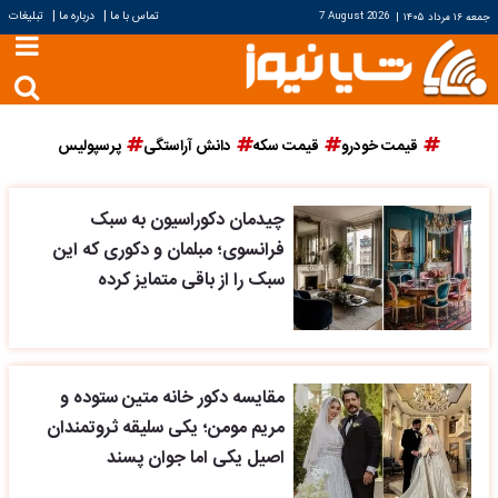
|
|
تماس با ما
درباره ما
تبلیغات
جمعه ۱۶ مرداد ۱۴۰۵
|
7 August 2026
قیمت خودرو
قیمت سکه
دانش آراستگی
پرسپولیس
چیدمان دکوراسیون به سبک
فرانسوی؛ مبلمان و دکوری که این
سبک را از باقی متمایز کرده
مقایسه دکور خانه متین ستوده و
مریم مومن؛ یکی سلیقه ثروتمندان
اصیل یکی اما جوان پسند