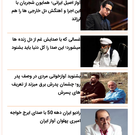
آواز اصیل ایرانی؛ همایون شجریان با
این اجرا و آهنگش دل خارجی ها را هم
لرزاند
غسالی که با صدایش غم از دل زنده ها
میشورد؛ این صدا را کل دنیا باید بشنود
بشنوید آوازخوانی مردی در وصف پدر
رو؛ چشمان پدرش برق میزند از تعریف
های پسرش
رادیو ایران دهه 50 با صدای ایرج خواجه
امیری پهلوان آواز ایران