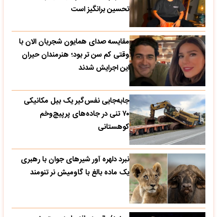
تحسین‌ برانگیز است
مقایسه صدای همایون شجریان الان با
وقتی کم سن تر بود؛ هنرمندان حیران
این اجرایش شدند
جابه‌جایی نفس‌گیر یک بیل مکانیکی
۷۰ تنی در جاده‌های پرپیچ‌وخم
کوهستانی
نبرد دلهره آور شیرهای جوان با رهبری
یک ماده بالغ با گاومیش نر تنومند