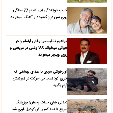
کلیپ خوانندگی ابی که در 77 سالگی
روی سن دراز کشیده و آهنگ میخواند
ابراهیم تاتلیسس وقتی آرامام را در
جوانی میخواند VS وقتی در مریضی و
روی ویلچر میخواند
آوازخوانی مردی با صدای بهشتی که
کاری کرد اسب بی حرکت در آغوشش
آرام بگیرد
دیدنی های حیات وحش؛ یوزپلنگ
سریع طعمه کمین کروکودیل قوی شد