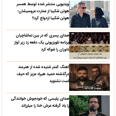
ویدیویی منتشر شده توسط همسر
هوتن شکیبا از عمارت عروسیشان؛
هوتن شکیبا ازدواج کرد؟
صدای پسری که در بین تماشاچیان
برنامه تلویزیونی یک دفعه زد زیر آواز
داوران را شوکه کرد
آهنگ کمتر شنیده شده از هنرمند
درگذشته حمید هیراد عزیز که حیف
است نشنوید
صدای پلیسی که خودجوش خوانندگی
را یاد گرفته عرش خدا را میلرزاند