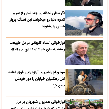
اگر دلتان لحظه ای جدا شدن از غم و
اندوه دنیا رو میخواهد این آهنگ پرواز
همای را بشنوید
آوازخوانی استاد کاویانی در دل طبیعت
رعشه به جان هر شنونده ای می اندازد
مرد ویلچرنشین با آوازخوانی فوق العاده
اش رهگذران خیابان را دور خودش
جمع کرد
آوازخوانی همایون شجریان بر مزار
پدرش که هیچ وقت قدیمی نمی شود