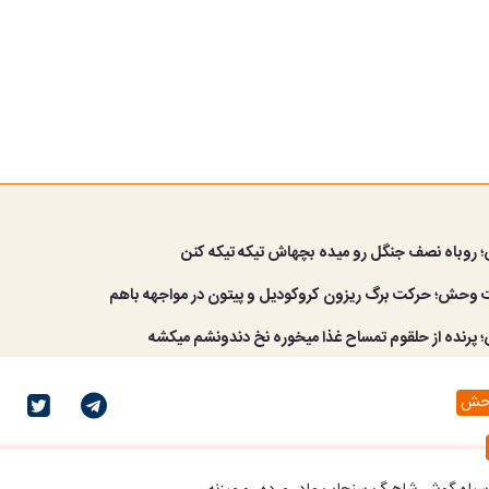
وباه نصف جنگل رو میده بچهاش تیکه تیکه کنن
 وحش؛ حرکت برگ ریزون کروکودیل و پیتون در مواجهه باهم
رنده از حلقوم تمساح غذا میخوره نخ دندونشم میکشه
حش