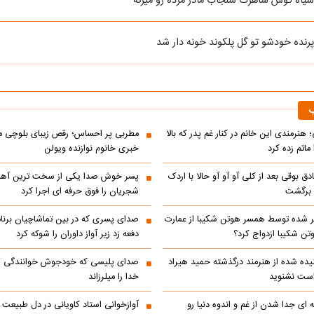
اه گوش شاهرگ سنجاب مادر مرده رو میزنه
ده خودشو تو گل پلکوند خونه دار شد
ب
 هنرمندی این خانم در کنار غم پدر که بالا
مطربی پر احساس؛ رقص زیبای بلوچی مر
ماتم زده کرد
خبری خانوم نوازنده ویولن
ادق بوقی بعد از کلی آو آو آو حالا با اردک
پسر خوش صدا یکی از سخت ترین آه
م برگشت
شجریان را فوق حرفه ای اجرا کرد
 شده توسط همسر هوتن شکیبا از عمارت
صدای پسری که در بین تماشاچیان برنام
ن شکیبا ازدواج کرد؟
دفعه زد زیر آواز داوران را شوکه کرد
ده شده از هنرمند درگذشته حمید هیراد
صدای پلیسی که خودجوش خوانندگی را 
است نشنوید
خدا را میلرزاند
 ای جدا شدن از غم و اندوه دنیا رو
آوازخوانی استاد کاویانی در دل طبیعت