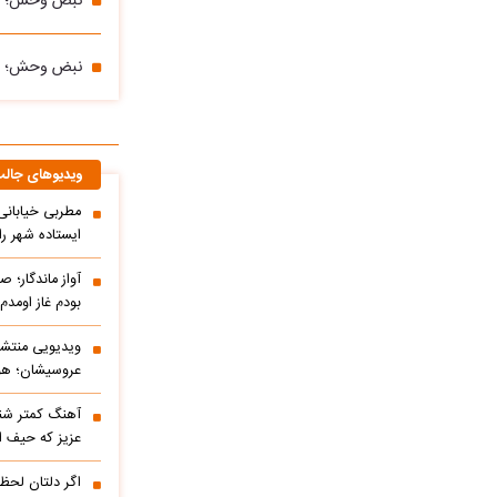
نبض وحش؛ سی
نبض وحش؛ پرن
ویدیوهای جال
مطربی خیابانی؛
ایستاده شهر را 
آواز ماندگار؛ ص
بودم غاز اومد
ویدیویی منتشر
عروسیشان؛ هوت
آهنگ کمتر شنی
عزیز که حیف 
اگر دلتان لحظه