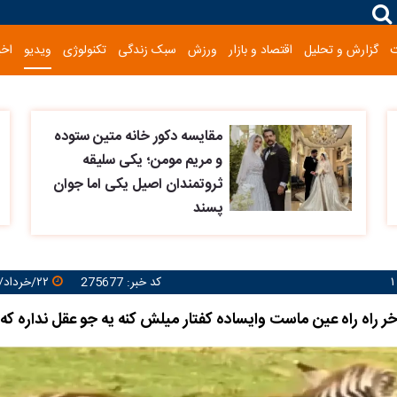
گزارش و تحلیل
اقتصاد و بازار
ورزش
سبک زندگی
تکنولوژی
ویدیو
اخب
مقایسه دکور خانه متین ستوده
و مریم مومن؛ یکی سلیقه
ثروتمندان اصیل یکی اما جوان
پسند
کد خبر: 275677
۲۲/خرداد/۱۴۰۵ ۱۲:۲۵:۴۶
راه راه عین ماست وایساده کفتار میلش کنه یه جو عقل نداره که