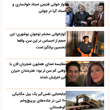
آواز خوانی قدیمی استاد خوانساری و
استاد گپا در جوانی
آوازخوانی محشر نوجوان بوشهری؛ این
حجم از احساس در این سن، واقعا
تحسین‌ برانگیز است
مقایسه صدای همایون شجریان الان با
وقتی کم سن تر بود؛ هنرمندان حیران
این اجرایش شدند
جابه‌جایی نفس‌گیر یک بیل مکانیکی
۷۰ تنی در جاده‌های پرپیچ‌وخم
کوهستانی