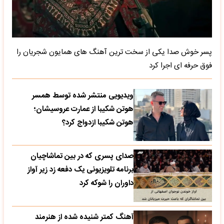
پسر خوش صدا یکی از سخت ترین آهنگ های همایون شجریان را
فوق حرفه ای اجرا کرد
ویدیویی منتشر شده توسط همسر
هوتن شکیبا از عمارت عروسیشان؛
هوتن شکیبا ازدواج کرد؟
صدای پسری که در بین تماشاچیان
برنامه تلویزیونی یک دفعه زد زیر آواز
داوران را شوکه کرد
آهنگ کمتر شنیده شده از هنرمند