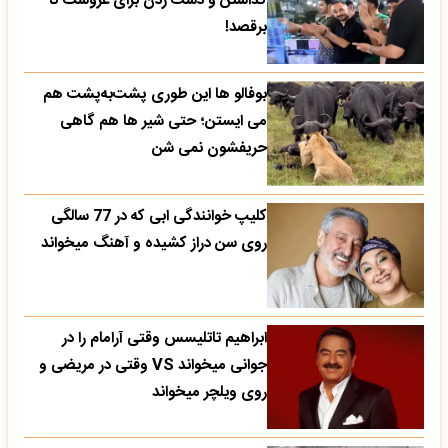
گذاشتن و دست زدن برای عروسک تا
برقصد!
بوفالو ها این‌ طوری پشت‌به‌پشت هم
می‌ ایستن؛ حتی شیر ها هم گاهی
حریفشون نمی‌ شن
کلیپ خوانندگی ابی که در 77 سالگی
روی سن دراز کشیده و آهنگ میخواند
ابراهیم تاتلیسس وقتی آرامام را در
جوانی میخواند VS وقتی در مریضی و
روی ویلچر میخواند