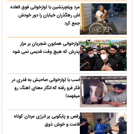
مرد ویلچرنشین با آوازخوانی فوق العاده
اش رهگذران خیابان را دور خودش
جمع کرد
آوازخوانی همایون شجریان بر مزار
پدرش که هیچ وقت قدیمی نمی شود
اسب با آوازخوانی صاحبش به قدری در
فکر فرو رفته که انگار معنای آهنگ رو
میفهمد!
رقص و پایکوبی پر انرژی مردان کوتاه
قامت و خوش ذوق