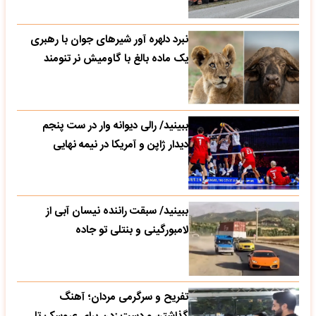
نبرد دلهره آور شیرهای جوان با رهبری
یک ماده بالغ با گاومیش نر تنومند
ببینید/ رالی دیوانه وار در ست پنجم
دیدار ژاپن و آمریکا در نیمه نهایی
ببینید/ سبقت راننده نیسان آبی از
لامبورگینی و بنتلی تو جاده
تفریح و سرگرمی مردان؛ آهنگ