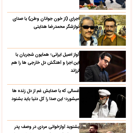
اجرای (از خون جوانان وطن) با صدای
نوازشگر محمدرضا هدایتی
آواز اصیل ایرانی؛ همایون شجریان با
این اجرا و آهنگش دل خارجی ها را هم
لرزاند
غسالی که با صدایش غم از دل زنده ها
میشورد؛ این صدا را کل دنیا باید بشنود
بشنوید آوازخوانی مردی در وصف پدر