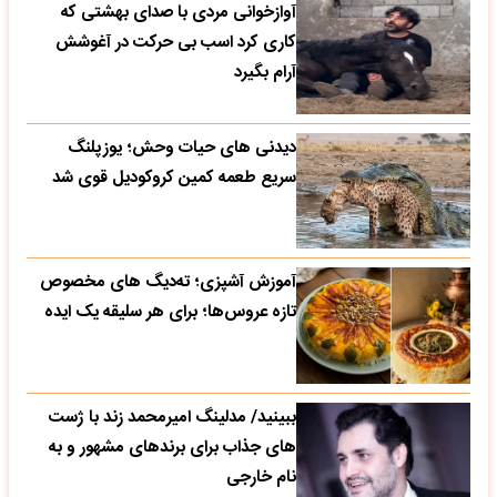
آوازخوانی مردی با صدای بهشتی که
کاری کرد اسب بی حرکت در آغوشش
آرام بگیرد
دیدنی های حیات وحش؛ یوزپلنگ
سریع طعمه کمین کروکودیل قوی شد
آموزش آشپزی؛ ته‌دیگ‌ های مخصوص
تازه‌ عروس‌ها؛ برای هر سلیقه یک ایده
ببینید/ مدلینگ امیرمحمد زند با ژست
های جذاب برای برندهای مشهور و به
نام خارجی