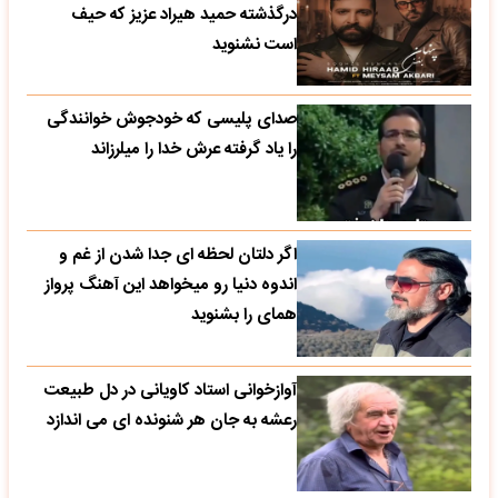
درگذشته حمید هیراد عزیز که حیف
است نشنوید
صدای پلیسی که خودجوش خوانندگی
را یاد گرفته عرش خدا را میلرزاند
اگر دلتان لحظه ای جدا شدن از غم و
اندوه دنیا رو میخواهد این آهنگ پرواز
همای را بشنوید
آوازخوانی استاد کاویانی در دل طبیعت
رعشه به جان هر شنونده ای می اندازد