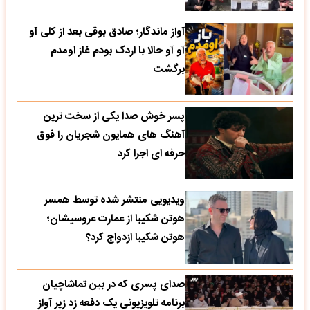
آواز ماندگار؛ صادق بوقی بعد از کلی آو
آو آو حالا با اردک بودم غاز اومدم
برگشت
پسر خوش صدا یکی از سخت ترین
آهنگ های همایون شجریان را فوق
حرفه ای اجرا کرد
ویدیویی منتشر شده توسط همسر
هوتن شکیبا از عمارت عروسیشان؛
هوتن شکیبا ازدواج کرد؟
صدای پسری که در بین تماشاچیان
برنامه تلویزیونی یک دفعه زد زیر آواز