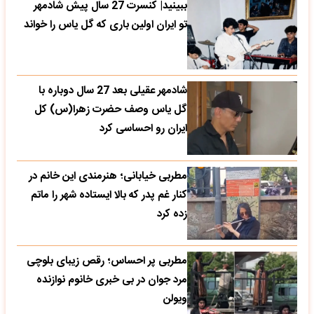
ببینید| کنسرت 27 سال پیش شادمهر
تو ایران اولین باری که گل یاس را خواند
شادمهر عقیلی بعد 27 سال دوباره با
گل یاس وصف حضرت زهرا(س) کل
ایران رو احساسی کرد
مطربی خیابانی؛ هنرمندی این خانم در
کنار غم پدر که بالا ایستاده شهر را ماتم
زده کرد
مطربی پر احساس؛ رقص زیبای بلوچی
مرد جوان در بی خبری خانوم نوازنده
ویولن