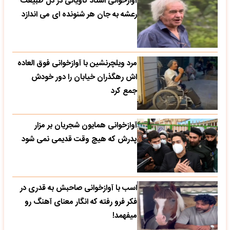
آوازخوانی استاد کاویانی در دل طبیعت
رعشه به جان هر شنونده ای می اندازد
مرد ویلچرنشین با آوازخوانی فوق العاده
اش رهگذران خیابان را دور خودش
جمع کرد
آوازخوانی همایون شجریان بر مزار
پدرش که هیچ وقت قدیمی نمی شود
اسب با آوازخوانی صاحبش به قدری در
فکر فرو رفته که انگار معنای آهنگ رو
میفهمد!