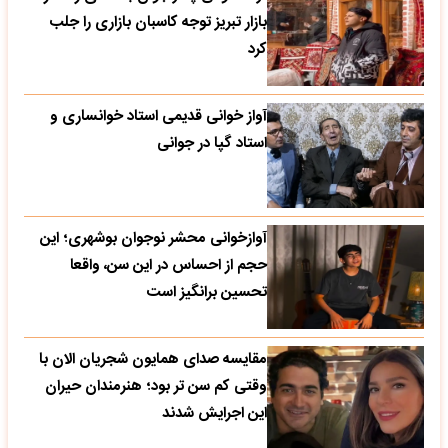
بازار تبریز توجه کاسبان بازاری را جلب
کرد
آواز خوانی قدیمی استاد خوانساری و
استاد گپا در جوانی
آوازخوانی محشر نوجوان بوشهری؛ این
حجم از احساس در این سن، واقعا
تحسین‌ برانگیز است
مقایسه صدای همایون شجریان الان با
وقتی کم سن تر بود؛ هنرمندان حیران
این اجرایش شدند