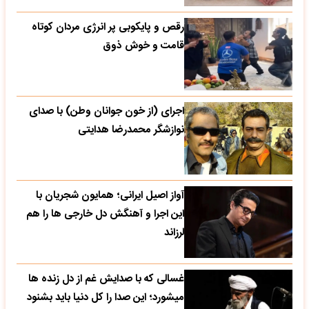
رقص و پایکوبی پر انرژی مردان کوتاه
قامت و خوش ذوق
اجرای (از خون جوانان وطن) با صدای
نوازشگر محمدرضا هدایتی
آواز اصیل ایرانی؛ همایون شجریان با
این اجرا و آهنگش دل خارجی ها را هم
لرزاند
غسالی که با صدایش غم از دل زنده ها
میشورد؛ این صدا را کل دنیا باید بشنود