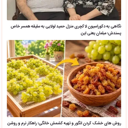
نگاهی به دکوراسیون لاکچری منزل حمید لولایی به سلیقه همسر خاص
پسندش؛ مبلمان یعنی این
روش های خشک کردن انگور و تهیه کشمش خانگی؛ راهکار نرم و روشن