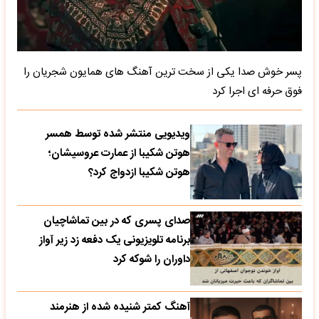
پسر خوش صدا یکی از سخت ترین آهنگ های همایون شجریان را
فوق حرفه ای اجرا کرد
ویدیویی منتشر شده توسط همسر
هوتن شکیبا از عمارت عروسیشان؛
هوتن شکیبا ازدواج کرد؟
صدای پسری که در بین تماشاچیان
برنامه تلویزیونی یک دفعه زد زیر آواز
داوران را شوکه کرد
آهنگ کمتر شنیده شده از هنرمند