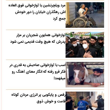
مرد ویلچرنشین با آوازخوانی فوق العاده
اش رهگذران خیابان را دور خودش
جمع کرد
آوازخوانی همایون شجریان بر مزار
پدرش که هیچ وقت قدیمی نمی شود
اسب با آوازخوانی صاحبش به قدری در
فکر فرو رفته که انگار معنای آهنگ رو
میفهمد!
رقص و پایکوبی پر انرژی مردان کوتاه
قامت و خوش ذوق