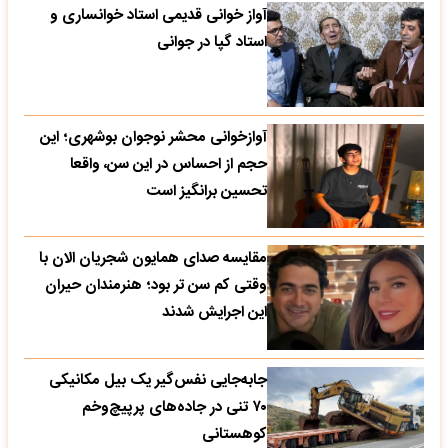
آواز خوانی قدیمی استاد خوانساری و
استاد گپا در جوانی
آوازخوانی محشر نوجوان بوشهری؛ این
حجم از احساس در این سن، واقعا
تحسین‌ برانگیز است
مقایسه صدای همایون شجریان الان با
وقتی کم سن تر بود؛ هنرمندان حیران
این اجرایش شدند
جابه‌جایی نفس‌گیر یک بیل مکانیکی
۷۰ تنی در جاده‌های پرپیچ‌وخم
کوهستانی