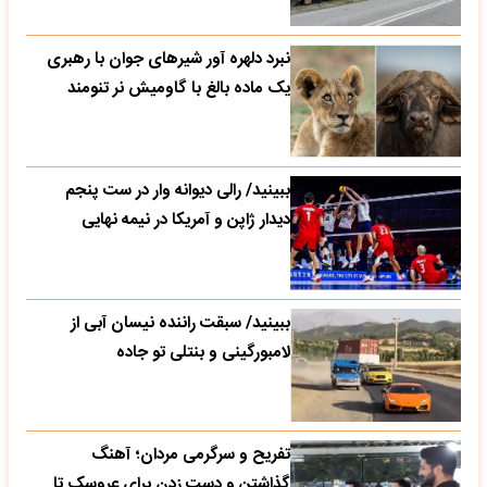
نبرد دلهره آور شیرهای جوان با رهبری
یک ماده بالغ با گاومیش نر تنومند
ببینید/ رالی دیوانه وار در ست پنجم
دیدار ژاپن و آمریکا در نیمه نهایی
ببینید/ سبقت راننده نیسان آبی از
لامبورگینی و بنتلی تو جاده
تفریح و سرگرمی مردان؛ آهنگ
گذاشتن و دست زدن برای عروسک تا