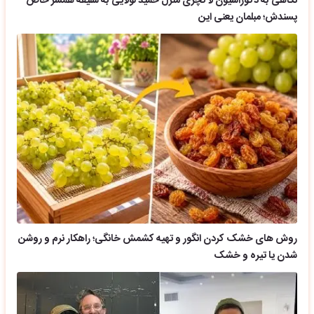
نگاهی به دکوراسیون لاکچری منزل حمید لولایی به سلیقه همسر خاص
پسندش؛ مبلمان یعنی این
روش های خشک کردن انگور و تهیه کشمش خانگی؛ راهکار نرم و روشن
شدن یا تیره و خشک