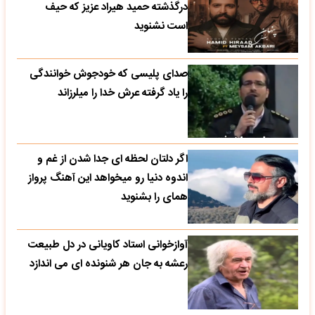
درگذشته حمید هیراد عزیز که حیف
است نشنوید
صدای پلیسی که خودجوش خوانندگی
را یاد گرفته عرش خدا را میلرزاند
اگر دلتان لحظه ای جدا شدن از غم و
اندوه دنیا رو میخواهد این آهنگ پرواز
همای را بشنوید
آوازخوانی استاد کاویانی در دل طبیعت
رعشه به جان هر شنونده ای می اندازد