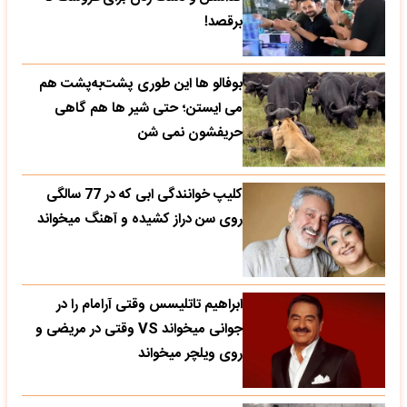
برقصد!
بوفالو ها این‌ طوری پشت‌به‌پشت هم
می‌ ایستن؛ حتی شیر ها هم گاهی
حریفشون نمی‌ شن
کلیپ خوانندگی ابی که در 77 سالگی
روی سن دراز کشیده و آهنگ میخواند
ابراهیم تاتلیسس وقتی آرامام را در
جوانی میخواند VS وقتی در مریضی و
روی ویلچر میخواند