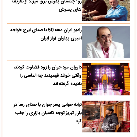
رو؛ چشمان پدرش برق میزند از تعریف
های پسرش
رادیو ایران دهه 50 با صدای ایرج خواجه
امیری پهلوان آواز ایران
داوران مرد جوان را زود قضاوت کردند،
وقتی خواند فهمیدند چه الماسی را
نادیده گرفته اند
ترانه خوانی پسر جوان با صدای رسا در
بازار تبریز توجه کاسبان بازاری را جلب
کرد