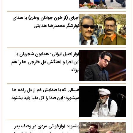
اجرای (از خون جوانان وطن) با صدای
نوازشگر محمدرضا هدایتی
آواز اصیل ایرانی؛ همایون شجریان با
این اجرا و آهنگش دل خارجی ها را هم
لرزاند
غسالی که با صدایش غم از دل زنده ها
میشورد؛ این صدا را کل دنیا باید بشنود
بشنوید آوازخوانی مردی در وصف پدر