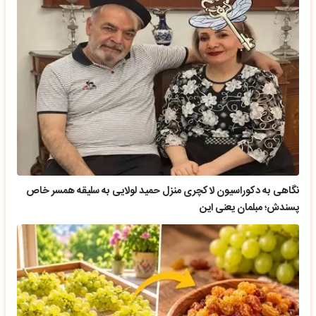
نگاهی به دکوراسیون لاکچری منزل حمید لولایی به سلیقه همسر خاص
پسندش؛ مبلمان یعنی این