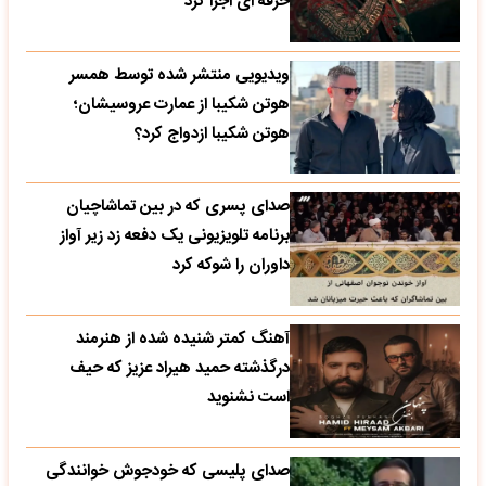
حرفه ای اجرا کرد
ویدیویی منتشر شده توسط همسر
هوتن شکیبا از عمارت عروسیشان؛
هوتن شکیبا ازدواج کرد؟
صدای پسری که در بین تماشاچیان
برنامه تلویزیونی یک دفعه زد زیر آواز
داوران را شوکه کرد
آهنگ کمتر شنیده شده از هنرمند
درگذشته حمید هیراد عزیز که حیف
است نشنوید
صدای پلیسی که خودجوش خوانندگی