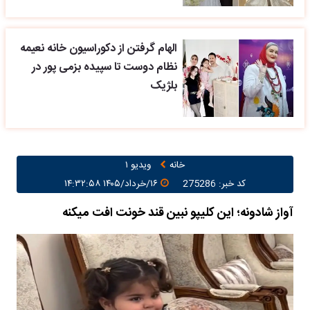
الهام گرفتن از دکوراسیون خانه نعیمه
نظام دوست تا سپیده بزمی پور در
بلژیک
خانه
ویدیو ۱
کد خبر: 275286
۱۶/خرداد/۱۴۰۵ ۱۴:۳۲:۵۸
آواز شادونه؛ این کلیپو نبین قند خونت افت میکنه