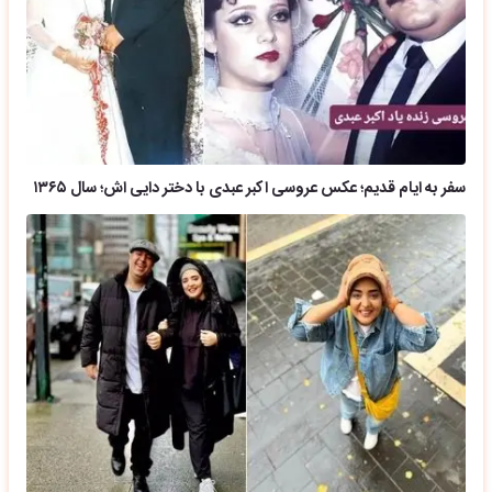
سفر به ایام قدیم؛ عکس عروسی اکبر عبدی با دختر دایی اش؛ سال ۱۳۶۵