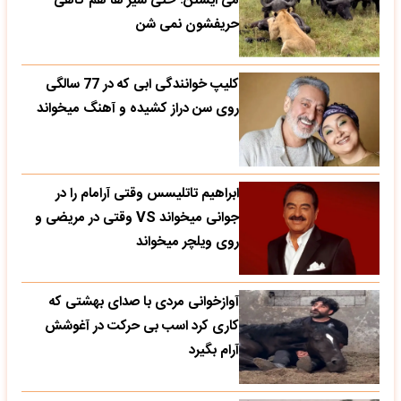
می‌ ایستن؛ حتی شیر ها هم گاهی
حریفشون نمی‌ شن
کلیپ خوانندگی ابی که در 77 سالگی
روی سن دراز کشیده و آهنگ میخواند
ابراهیم تاتلیسس وقتی آرامام را در
جوانی میخواند VS وقتی در مریضی و
روی ویلچر میخواند
آوازخوانی مردی با صدای بهشتی که
کاری کرد اسب بی حرکت در آغوشش
آرام بگیرد