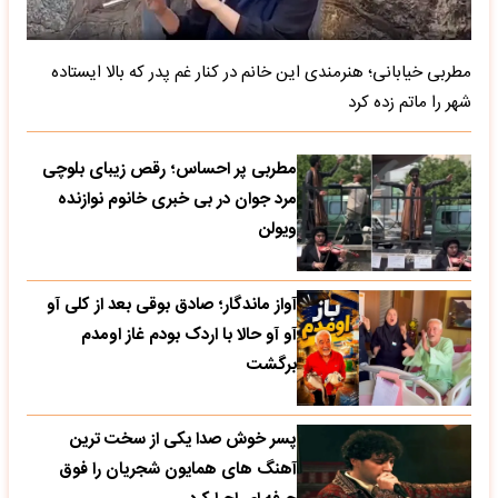
مطربی خیابانی؛ هنرمندی این خانم در کنار غم پدر که بالا ایستاده
شهر را ماتم زده کرد
مطربی پر احساس؛ رقص زیبای بلوچی
مرد جوان در بی خبری خانوم نوازنده
ویولن
آواز ماندگار؛ صادق بوقی بعد از کلی آو
آو آو حالا با اردک بودم غاز اومدم
برگشت
پسر خوش صدا یکی از سخت ترین
آهنگ های همایون شجریان را فوق