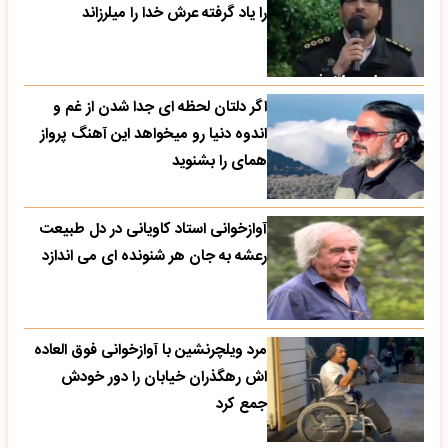
را یاد گرفته عرش خدا را میلرزاند
اگر دلتان لحظه ای جدا شدن از غم و
اندوه دنیا رو میخواهد این آهنگ پرواز
همای را بشنوید
آوازخوانی استاد کاویانی در دل طبیعت
رعشه به جان هر شنونده ای می اندازد
مرد ویلچرنشین با آوازخوانی فوق العاده
اش رهگذران خیابان را دور خودش
جمع کرد