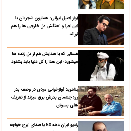
آواز اصیل ایرانی؛ همایون شجریان با
این اجرا و آهنگش دل خارجی ها را هم
لرزاند
غسالی که با صدایش غم از دل زنده ها
میشورد؛ این صدا را کل دنیا باید بشنود
بشنوید آوازخوانی مردی در وصف پدر
رو؛ چشمان پدرش برق میزند از تعریف
های پسرش
رادیو ایران دهه 50 با صدای ایرج خواجه