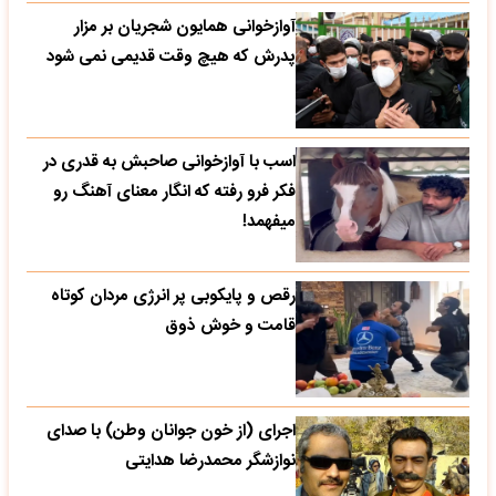
آوازخوانی همایون شجریان بر مزار
پدرش که هیچ وقت قدیمی نمی شود
اسب با آوازخوانی صاحبش به قدری در
فکر فرو رفته که انگار معنای آهنگ رو
میفهمد!
رقص و پایکوبی پر انرژی مردان کوتاه
قامت و خوش ذوق
اجرای (از خون جوانان وطن) با صدای
نوازشگر محمدرضا هدایتی