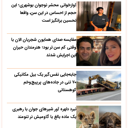
آوازخوانی محشر نوجوان بوشهری؛ این
حجم از احساس در این سن، واقعا
تحسین‌ برانگیز است
مقایسه صدای همایون شجریان الان با
وقتی کم سن تر بود؛ هنرمندان حیران
این اجرایش شدند
جابه‌جایی نفس‌گیر یک بیل مکانیکی
۷۰ تنی در جاده‌های پرپیچ‌وخم
کوهستانی
نبرد دلهره آور شیرهای جوان با رهبری
یک ماده بالغ با گاومیش نر تنومند