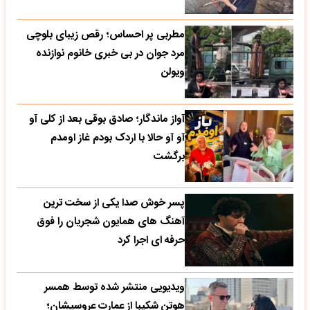
مطربی پر احساس؛ رقص زیبای بلوچی
مرد جوان در بی خبری خانوم نوازنده
ویولن
آواز ماندگار؛ صادق بوقی بعد از کلی آو
آو آو حالا با اردک بودم غاز اومدم
برگشت
پسر خوش صدا یکی از سخت ترین
آهنگ های همایون شجریان را فوق
حرفه ای اجرا کرد
ویدیویی منتشر شده توسط همسر
هوتن شکیبا از عمارت عروسیشان؛