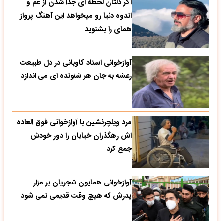
اگر دلتان لحظه ای جدا شدن از غم و
اندوه دنیا رو میخواهد این آهنگ پرواز
همای را بشنوید
آوازخوانی استاد کاویانی در دل طبیعت
رعشه به جان هر شنونده ای می اندازد
مرد ویلچرنشین با آوازخوانی فوق العاده
اش رهگذران خیابان را دور خودش
جمع کرد
آوازخوانی همایون شجریان بر مزار
پدرش که هیچ وقت قدیمی نمی شود