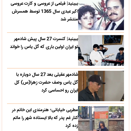
ببینید| فیلمی از عروسی و کارت عروسی
اکبر عبدی سال 1365 توسط همسرش
منتشر شد
ببینید| کنسرت 27 سال پیش شادمهر
تو ایران اولین باری که گل یاس را خواند
شادمهر عقیلی بعد 27 سال دوباره با
گل یاس وصف حضرت زهرا(س) کل
ایران رو احساسی کرد
مطربی خیابانی؛ هنرمندی این خانم در
کنار غم پدر که بالا ایستاده شهر را ماتم
زده کرد