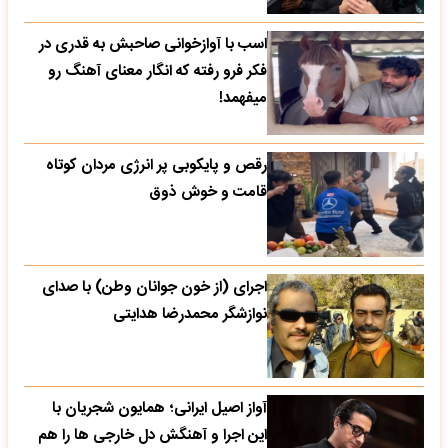
اسب با آوازخوانی صاحبش به قدری در
فکر فرو رفته که انگار معنای آهنگ رو
میفهمد!
رقص و پایکوبی پر انرژی مردان کوتاه
قامت و خوش ذوق
اجرای (از خون جوانان وطن) با صدای
نوازشگر محمدرضا هدایتی
آواز اصیل ایرانی؛ همایون شجریان با
این اجرا و آهنگش دل خارجی ها را هم