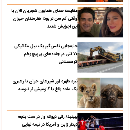
مقایسه صدای همایون شجریان الان با
وقتی کم سن تر بود؛ هنرمندان حیران
این اجرایش شدند
جابه‌جایی نفس‌گیر یک بیل مکانیکی
۷۰ تنی در جاده‌های پرپیچ‌وخم
کوهستانی
نبرد دلهره آور شیرهای جوان با رهبری
یک ماده بالغ با گاومیش نر تنومند
ببینید/ رالی دیوانه وار در ست پنجم
دیدار ژاپن و آمریکا در نیمه نهایی