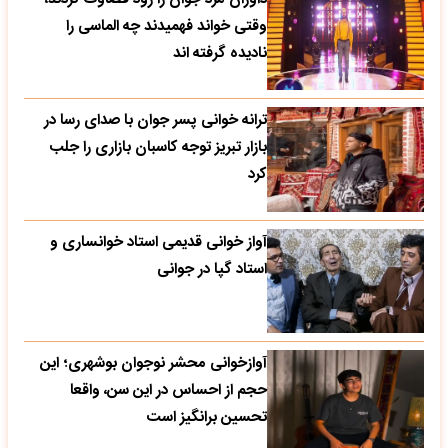
وقتی خواند فهمیدند چه الماسی را
نادیده گرفته اند
ترانه خوانی پسر جوان با صدای رسا در
بازار تبریز توجه کاسبان بازاری را جلب
کرد
آواز خوانی قدیمی استاد خوانساری و
استاد گپا در جوانی
آوازخوانی محشر نوجوان بوشهری؛ این
حجم از احساس در این سن، واقعا
تحسین‌ برانگیز است