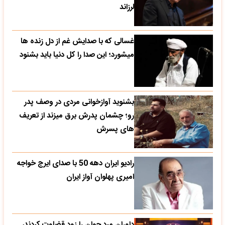
لرزاند
غسالی که با صدایش غم از دل زنده ها
میشورد؛ این صدا را کل دنیا باید بشنود
بشنوید آوازخوانی مردی در وصف پدر
رو؛ چشمان پدرش برق میزند از تعریف
های پسرش
رادیو ایران دهه 50 با صدای ایرج خواجه
امیری پهلوان آواز ایران
داوران مرد جوان را زود قضاوت کردند،