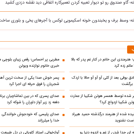
ه؛ گاو صندوق رو تو دیوار تعبیه کردن تعمیرکاره اتفاقی دید نقشه دزدی کشید
نه؛ وسط برف و یخبندون خونه اسکیمویی لوکس با آجرهای یخی و بلوری ساخت
ب
 هنرمندی این خانم در کنار غم پدر که بالا
مطربی پر احساس؛ رقص زیبای بلوچی مر
ماتم زده کرد
خبری خانوم نوازنده ویولن
ادق بوقی بعد از کلی آو آو آو حالا با اردک
پسر خوش صدا یکی از سخت ترین آه
م برگشت
شجریان را فوق حرفه ای اجرا کرد
 شده توسط همسر هوتن شکیبا از عمارت
صدای پسری که در بین تماشاچیان برنام
ن شکیبا ازدواج کرد؟
دفعه زد زیر آواز داوران را شوکه کرد
ده شده از هنرمند درگذشته حمید هیراد
صدای پلیسی که خودجوش خوانندگی را 
است نشنوید
خدا را میلرزاند
 ای جدا شدن از غم و اندوه دنیا رو
آوازخوانی استاد کاویانی در دل طبیعت