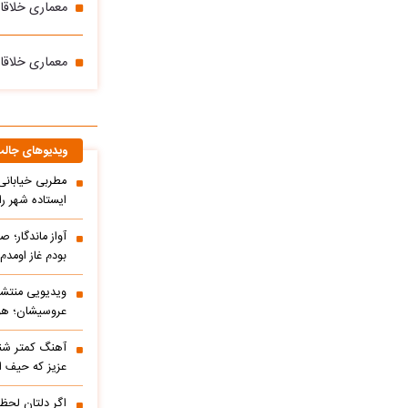
معماری خلاقان
معماری خلاقا
ویدیوهای جال
مطربی خیابانی؛
ایستاده شهر را 
آواز ماندگار؛ ص
بودم غاز اومد
ویدیویی منتشر
عروسیشان؛ هوت
آهنگ کمتر شنی
عزیز که حیف 
اگر دلتان لحظه