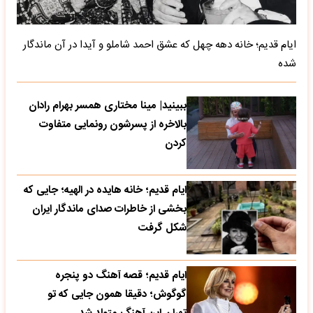
ایام قدیم؛ خانه دهه چهل که عشق احمد شاملو و آیدا در آن ماندگار
شده
ببینید| مینا مختاری همسر بهرام رادان
بالاخره از پسرشون رونمایی متفاوت
کردن
ایام قدیم؛ خانه هایده در الهیه؛ جایی که
بخشی از خاطرات صدای ماندگار ایران
شکل گرفت
ایام قدیم؛ قصه آهنگ دو پنجره
گوگوش؛ دقیقا همون جایی که تو