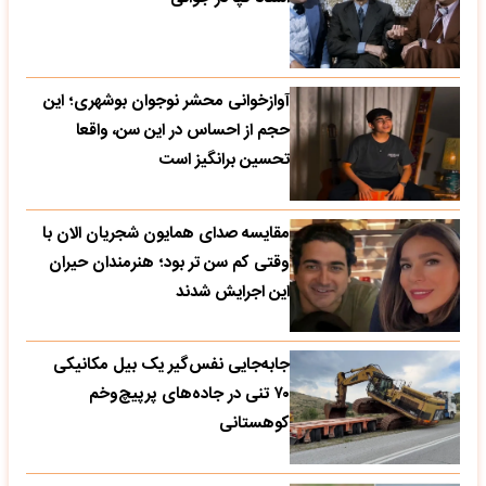
آوازخوانی محشر نوجوان بوشهری؛ این
حجم از احساس در این سن، واقعا
تحسین‌ برانگیز است
مقایسه صدای همایون شجریان الان با
وقتی کم سن تر بود؛ هنرمندان حیران
این اجرایش شدند
جابه‌جایی نفس‌گیر یک بیل مکانیکی
۷۰ تنی در جاده‌های پرپیچ‌وخم
کوهستانی