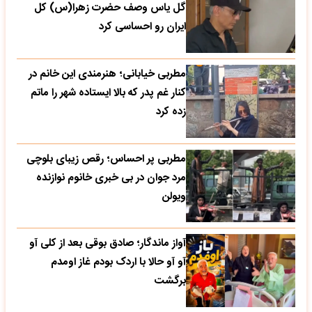
گل یاس وصف حضرت زهرا(س) کل
ایران رو احساسی کرد
مطربی خیابانی؛ هنرمندی این خانم در
کنار غم پدر که بالا ایستاده شهر را ماتم
زده کرد
مطربی پر احساس؛ رقص زیبای بلوچی
مرد جوان در بی خبری خانوم نوازنده
ویولن
آواز ماندگار؛ صادق بوقی بعد از کلی آو
آو آو حالا با اردک بودم غاز اومدم
برگشت