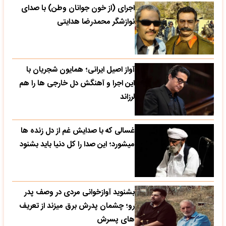
اجرای (از خون جوانان وطن) با صدای
نوازشگر محمدرضا هدایتی
آواز اصیل ایرانی؛ همایون شجریان با
این اجرا و آهنگش دل خارجی ها را هم
لرزاند
غسالی که با صدایش غم از دل زنده ها
میشورد؛ این صدا را کل دنیا باید بشنود
بشنوید آوازخوانی مردی در وصف پدر
رو؛ چشمان پدرش برق میزند از تعریف
های پسرش