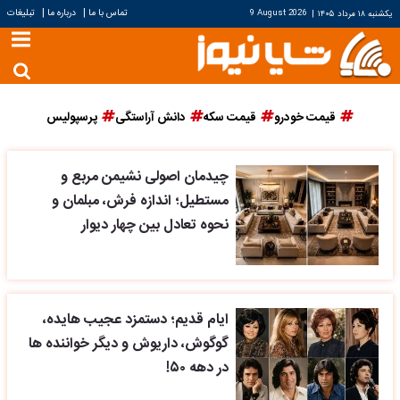
|
|
تماس با ما
درباره ما
تبلیغات
یکشنبه ۱۸ مرداد ۱۴۰۵
|
9 August 2026
قیمت خودرو
قیمت سکه
دانش آراستگی
پرسپولیس
چیدمان اصولی نشیمن مربع و
مستطیل؛ اندازه فرش، مبلمان و
نحوه تعادل بین چهار دیوار
ایام قدیم؛ دستمزد عجیب هایده،
گوگوش، داریوش و دیگر خواننده ها
در دهه ۵۰!