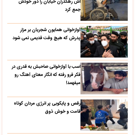
اش رهگذران خیابان را دور خودش
جمع کرد
آوازخوانی همایون شجریان بر مزار
پدرش که هیچ وقت قدیمی نمی شود
اسب با آوازخوانی صاحبش به قدری در
فکر فرو رفته که انگار معنای آهنگ رو
میفهمد!
رقص و پایکوبی پر انرژی مردان کوتاه
قامت و خوش ذوق