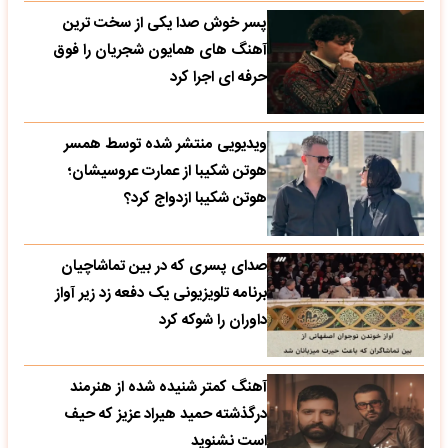
پسر خوش صدا یکی از سخت ترین
آهنگ های همایون شجریان را فوق
حرفه ای اجرا کرد
ویدیویی منتشر شده توسط همسر
هوتن شکیبا از عمارت عروسیشان؛
هوتن شکیبا ازدواج کرد؟
صدای پسری که در بین تماشاچیان
برنامه تلویزیونی یک دفعه زد زیر آواز
داوران را شوکه کرد
آهنگ کمتر شنیده شده از هنرمند
درگذشته حمید هیراد عزیز که حیف
است نشنوید