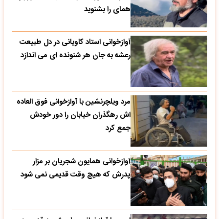
همای را بشنوید
آوازخوانی استاد کاویانی در دل طبیعت
رعشه به جان هر شنونده ای می اندازد
مرد ویلچرنشین با آوازخوانی فوق العاده
اش رهگذران خیابان را دور خودش
جمع کرد
آوازخوانی همایون شجریان بر مزار
پدرش که هیچ وقت قدیمی نمی شود