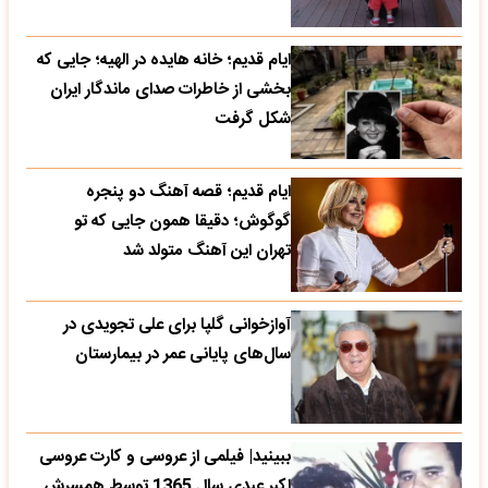
ایام قدیم؛ خانه هایده در الهیه؛ جایی که
بخشی از خاطرات صدای ماندگار ایران
شکل گرفت
ایام قدیم؛ قصه آهنگ دو پنجره
گوگوش؛ دقیقا همون جایی که تو
تهران این آهنگ متولد شد
آوازخوانی گلپا برای علی تجویدی در
سال‌های پایانی عمر در بیمارستان
ببینید| فیلمی از عروسی و کارت عروسی
اکبر عبدی سال 1365 توسط همسرش