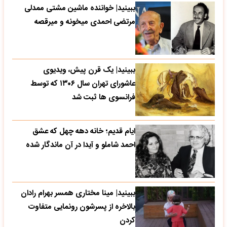
ببینید| خواننده ماشین مشتی ممدلی
مرتضی احمدی میخونه و میرقصه
ببینید| یک قرن پیش، ویدیوی
عاشورای تهران سال ۱۳۰۶ که توسط
فرانسوی ها ثبت شد
ایام قدیم؛ خانه دهه چهل که عشق
احمد شاملو و آیدا در آن ماندگار شده
ببینید| مینا مختاری همسر بهرام رادان
بالاخره از پسرشون رونمایی متفاوت
کردن