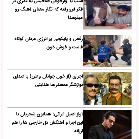
اسب با آوازخوانی صاحبش به قدری در
فکر فرو رفته که انگار معنای آهنگ رو
میفهمد!
رقص و پایکوبی پر انرژی مردان کوتاه
قامت و خوش ذوق
اجرای (از خون جوانان وطن) با صدای
نوازشگر محمدرضا هدایتی
آواز اصیل ایرانی؛ همایون شجریان با
این اجرا و آهنگش دل خارجی ها را هم
لرزاند