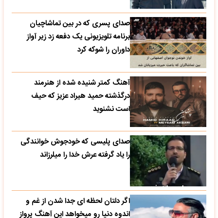
صدای پسری که در بین تماشاچیان
برنامه تلویزیونی یک دفعه زد زیر آواز
داوران را شوکه کرد
آهنگ کمتر شنیده شده از هنرمند
درگذشته حمید هیراد عزیز که حیف
است نشنوید
صدای پلیسی که خودجوش خوانندگی
را یاد گرفته عرش خدا را میلرزاند
اگر دلتان لحظه ای جدا شدن از غم و
اندوه دنیا رو میخواهد این آهنگ پرواز