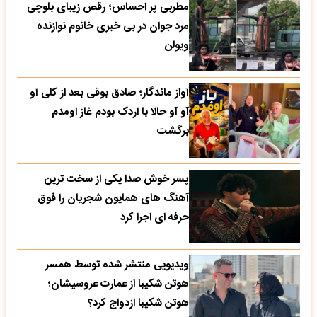
مطربی پر احساس؛ رقص زیبای بلوچی
مرد جوان در بی خبری خانوم نوازنده
ویولن
آواز ماندگار؛ صادق بوقی بعد از کلی آو
آو آو حالا با اردک بودم غاز اومدم
برگشت
پسر خوش صدا یکی از سخت ترین
آهنگ های همایون شجریان را فوق
حرفه ای اجرا کرد
ویدیویی منتشر شده توسط همسر
هوتن شکیبا از عمارت عروسیشان؛
هوتن شکیبا ازدواج کرد؟