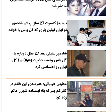
منتشر شد
ببینید| کنسرت 27 سال پیش شادمهر
تو ایران اولین باری که گل یاس را خواند
شادمهر عقیلی بعد 27 سال دوباره با
گل یاس وصف حضرت زهرا(س) کل
ایران رو احساسی کرد
مطربی خیابانی؛ هنرمندی این خانم در
کنار غم پدر که بالا ایستاده شهر را ماتم
زده کرد