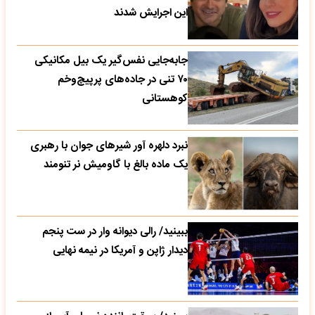
این اجرایش شدند
جابه‌جایی نفس‌گیر یک بیل مکانیکی
۷۰ تنی در جاده‌های پرپیچ‌وخم
کوهستانی
نبرد دلهره آور شیرهای جوان با رهبری
یک ماده بالغ با گاومیش نر تنومند
ببینید/ رالی دیوانه وار در ست پنجم
دیدار ژاپن و آمریکا در نیمه نهایی