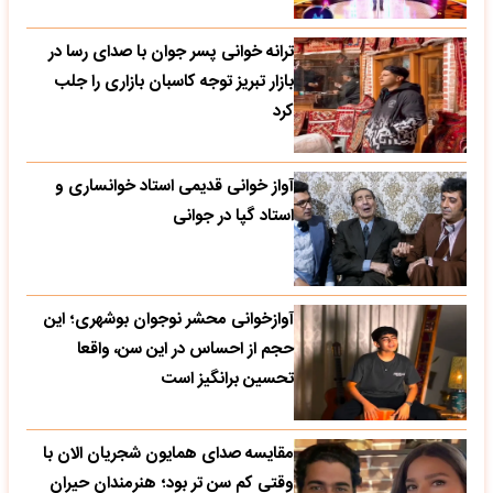
ترانه خوانی پسر جوان با صدای رسا در
بازار تبریز توجه کاسبان بازاری را جلب
کرد
آواز خوانی قدیمی استاد خوانساری و
استاد گپا در جوانی
آوازخوانی محشر نوجوان بوشهری؛ این
حجم از احساس در این سن، واقعا
تحسین‌ برانگیز است
مقایسه صدای همایون شجریان الان با
وقتی کم سن تر بود؛ هنرمندان حیران