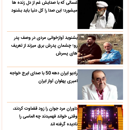
غسالی که با صدایش غم از دل زنده ها
میشورد؛ این صدا را کل دنیا باید بشنود
بشنوید آوازخوانی مردی در وصف پدر
رو؛ چشمان پدرش برق میزند از تعریف
های پسرش
رادیو ایران دهه 50 با صدای ایرج خواجه
امیری پهلوان آواز ایران
داوران مرد جوان را زود قضاوت کردند،
وقتی خواند فهمیدند چه الماسی را
نادیده گرفته اند