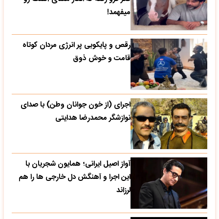
میفهمد!
رقص و پایکوبی پر انرژی مردان کوتاه
قامت و خوش ذوق
اجرای (از خون جوانان وطن) با صدای
نوازشگر محمدرضا هدایتی
آواز اصیل ایرانی؛ همایون شجریان با
این اجرا و آهنگش دل خارجی ها را هم
لرزاند