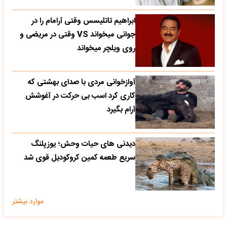
ابراهیم تاتلیسس وقتی آرامام را در
جوانی میخواند VS وقتی در مریضی و
روی ویلچر میخواند
آوازخوانی مردی با صدای بهشتی که
کاری کرد اسب بی حرکت در آغوشش
آرام بگیرد
دیدنی های حیات وحش؛ یوزپلنگ
سریع طعمه کمین کروکودیل قوی شد
موارد بیشتر