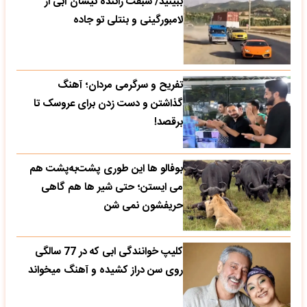
ببینید/ سبقت راننده نیسان آبی از
لامبورگینی و بنتلی تو جاده
تفریح و سرگرمی مردان؛ آهنگ
گذاشتن و دست زدن برای عروسک تا
برقصد!
بوفالو ها این‌ طوری پشت‌به‌پشت هم
می‌ ایستن؛ حتی شیر ها هم گاهی
حریفشون نمی‌ شن
کلیپ خوانندگی ابی که در 77 سالگی
روی سن دراز کشیده و آهنگ میخواند