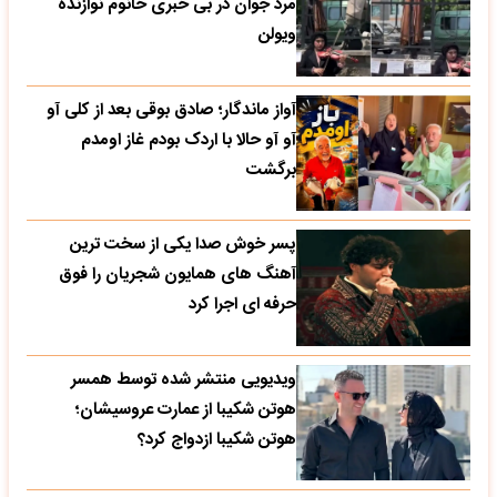
مرد جوان در بی خبری خانوم نوازنده
ویولن
آواز ماندگار؛ صادق بوقی بعد از کلی آو
آو آو حالا با اردک بودم غاز اومدم
برگشت
پسر خوش صدا یکی از سخت ترین
آهنگ های همایون شجریان را فوق
حرفه ای اجرا کرد
ویدیویی منتشر شده توسط همسر
هوتن شکیبا از عمارت عروسیشان؛
هوتن شکیبا ازدواج کرد؟