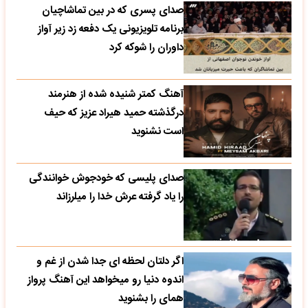
صدای پسری که در بین تماشاچیان
برنامه تلویزیونی یک دفعه زد زیر آواز
داوران را شوکه کرد
آهنگ کمتر شنیده شده از هنرمند
درگذشته حمید هیراد عزیز که حیف
است نشنوید
صدای پلیسی که خودجوش خوانندگی
را یاد گرفته عرش خدا را میلرزاند
اگر دلتان لحظه ای جدا شدن از غم و
اندوه دنیا رو میخواهد این آهنگ پرواز
همای را بشنوید