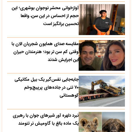
آوازخوانی محشر نوجوان بوشهری؛ این
حجم از احساس در این سن، واقعا
تحسین‌ برانگیز است
مقایسه صدای همایون شجریان الان با
وقتی کم سن تر بود؛ هنرمندان حیران
این اجرایش شدند
جابه‌جایی نفس‌گیر یک بیل مکانیکی
۷۰ تنی در جاده‌های پرپیچ‌وخم
کوهستانی
نبرد دلهره آور شیرهای جوان با رهبری
یک ماده بالغ با گاومیش نر تنومند