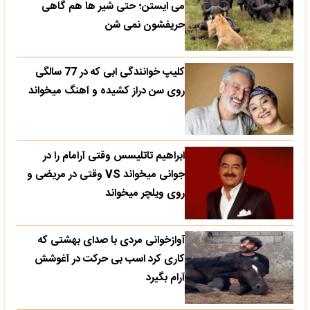
می‌ ایستن؛ حتی شیر ها هم گاهی
حریفشون نمی‌ شن
کلیپ خوانندگی ابی که در 77 سالگی
روی سن دراز کشیده و آهنگ میخواند
ابراهیم تاتلیسس وقتی آرامام را در
جوانی میخواند VS وقتی در مریضی و
روی ویلچر میخواند
آوازخوانی مردی با صدای بهشتی که
کاری کرد اسب بی حرکت در آغوشش
آرام بگیرد