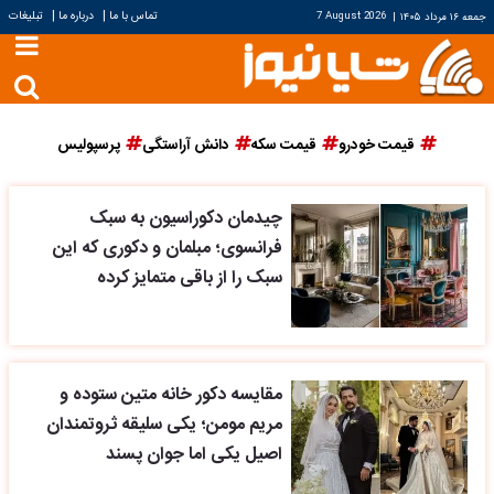
|
|
تماس با ما
درباره ما
تبلیغات
جمعه ۱۶ مرداد ۱۴۰۵
|
7 August 2026
قیمت خودرو
قیمت سکه
دانش آراستگی
پرسپولیس
چیدمان دکوراسیون به سبک
فرانسوی؛ مبلمان و دکوری که این
سبک را از باقی متمایز کرده
مقایسه دکور خانه متین ستوده و
مریم مومن؛ یکی سلیقه ثروتمندان
اصیل یکی اما جوان پسند