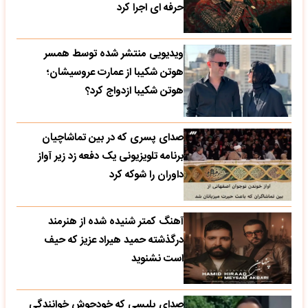
حرفه ای اجرا کرد
ویدیویی منتشر شده توسط همسر
هوتن شکیبا از عمارت عروسیشان؛
هوتن شکیبا ازدواج کرد؟
صدای پسری که در بین تماشاچیان
برنامه تلویزیونی یک دفعه زد زیر آواز
داوران را شوکه کرد
آهنگ کمتر شنیده شده از هنرمند
درگذشته حمید هیراد عزیز که حیف
است نشنوید
صدای پلیسی که خودجوش خوانندگی