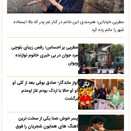
مطربی خیابانی؛ هنرمندی این خانم در کنار غم پدر که بالا ایستاده
شهر را ماتم زده کرد
مطربی پر احساس؛ رقص زیبای بلوچی
مرد جوان در بی خبری خانوم نوازنده
ویولن
آواز ماندگار؛ صادق بوقی بعد از کلی آو
آو آو حالا با اردک بودم غاز اومدم
برگشت
پسر خوش صدا یکی از سخت ترین
آهنگ های همایون شجریان را فوق