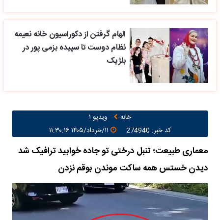
الهام گرفتن از دکوراسیون خانه نعیمه
نظام دوست تا سپیده بزمی پور در
بلژیک
خانه
ویدیو ۱
کد خبر: 274940
۱۱/خرداد/۱۴۰۵ ۱۱:۳۰:۱۶
معماری طبیعت؛ تنبل درختی تو جاده خوابید ترافیک شد
دیدن خستس همه ساکت موندن بوقم نزدن