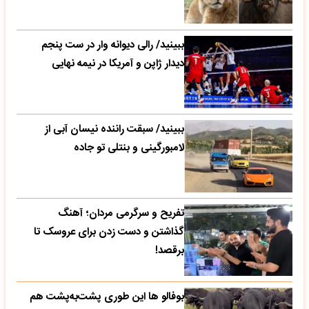
ببینید/ رالی دیوانه وار در ست پنجم
دیدار ژاپن و آمریکا در نیمه نهایی
ببینید/ سبقت راننده نیسان آبی از
لامبورگینی و بنتلی تو جاده
تفریح و سرگرمی مردان؛ آهنگ
گذاشتن و دست زدن برای عروسک تا
برقصد!
بوفالو ها این‌ طوری پشت‌به‌پشت هم