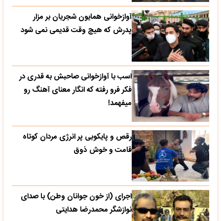
آوازخوانی همایون شجریان بر مزار
پدرش که هیچ وقت قدیمی نمی شود
اسب با آوازخوانی صاحبش به قدری در
فکر فرو رفته که انگار معنای آهنگ رو
میفهمد!
رقص و پایکوبی پر انرژی مردان کوتاه
قامت و خوش ذوق
اجرای (از خون جوانان وطن) با صدای
نوازشگر محمدرضا هدایتی