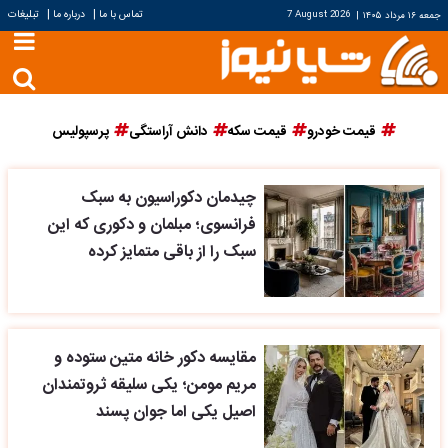
|
|
تماس با ما
درباره ما
تبلیغات
جمعه ۱۶ مرداد ۱۴۰۵
|
7 August 2026
قیمت خودرو
قیمت سکه
دانش آراستگی
پرسپولیس
چیدمان دکوراسیون به سبک
فرانسوی؛ مبلمان و دکوری که این
سبک را از باقی متمایز کرده
مقایسه دکور خانه متین ستوده و
مریم مومن؛ یکی سلیقه ثروتمندان
اصیل یکی اما جوان پسند