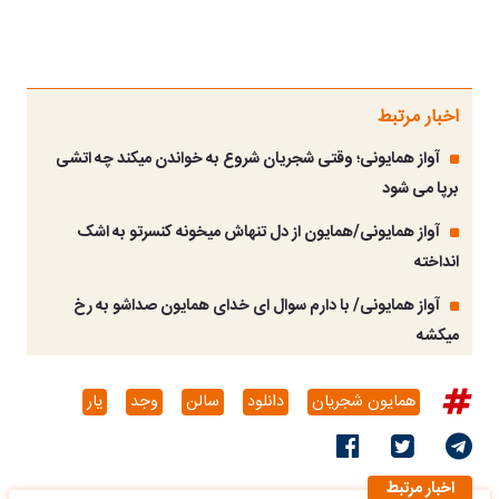
اخبار مرتبط
آواز همایونی؛ وقتی شجریان شروع به خواندن میکند چه اتشی
برپا می شود
آواز همایونی/همایون از دل تنهاش میخونه کنسرتو به اشک
انداخته
آواز همایونی/ با دارم سوال ای خدای همایون صداشو به رخ
میکشه
همایون شجریان
دانلود
سالن
وجد
یار
اخبار مرتبط