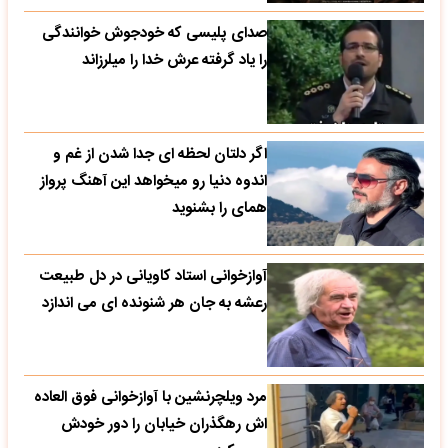
صدای پلیسی که خودجوش خوانندگی
را یاد گرفته عرش خدا را میلرزاند
اگر دلتان لحظه ای جدا شدن از غم و
اندوه دنیا رو میخواهد این آهنگ پرواز
همای را بشنوید
آوازخوانی استاد کاویانی در دل طبیعت
رعشه به جان هر شنونده ای می اندازد
مرد ویلچرنشین با آوازخوانی فوق العاده
اش رهگذران خیابان را دور خودش