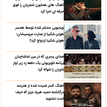
آهنگ های همایون شجریان را فوق
حرفه ای اجرا کرد
ویدیویی منتشر شده توسط همسر
هوتن شکیبا از عمارت عروسیشان؛
هوتن شکیبا ازدواج کرد؟
صدای پسری که در بین تماشاچیان
برنامه تلویزیونی یک دفعه زد زیر آواز
داوران را شوکه کرد
آهنگ کمتر شنیده شده از هنرمند
درگذشته حمید هیراد عزیز که حیف
است نشنوید