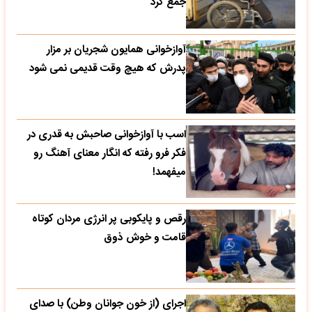
جمع کرد
آوازخوانی همایون شجریان بر مزار
پدرش که هیچ وقت قدیمی نمی شود
اسب با آوازخوانی صاحبش به قدری در
فکر فرو رفته که انگار معنای آهنگ رو
میفهمد!
رقص و پایکوبی پر انرژی مردان کوتاه
قامت و خوش ذوق
اجرای (از خون جوانان وطن) با صدای