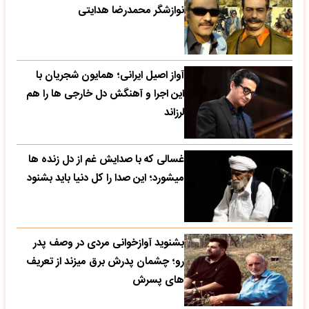
نوازشگر محمدرضا هدایتی
آواز اصیل ایرانی؛ همایون شجریان با
این اجرا و آهنگش دل خارجی ها را هم
لرزاند
غسالی که با صدایش غم از دل زنده ها
میشورد؛ این صدا را کل دنیا باید بشنود
بشنوید آوازخوانی مردی در وصف پدر
رو؛ چشمان پدرش برق میزند از تعریف
های پسرش