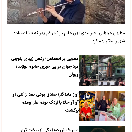
مطربی خیابانی؛ هنرمندی این خانم در کنار غم پدر که بالا ایستاده
شهر را ماتم زده کرد
مطربی پر احساس؛ رقص زیبای بلوچی
مرد جوان در بی خبری خانوم نوازنده
ویولن
آواز ماندگار؛ صادق بوقی بعد از کلی آو
آو آو حالا با اردک بودم غاز اومدم
برگشت
پسر خوش صدا یکی از سخت ترین