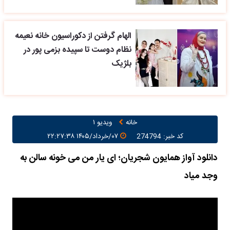
الهام گرفتن از دکوراسیون خانه نعیمه
نظام دوست تا سپیده بزمی پور در
بلژیک
خانه
ویدیو ۱
کد خبر: 274794
۰۷/خرداد/۱۴۰۵ ۲۲:۲۷:۳۸
دانلود آواز همایون شجریان؛ ای یار من می خونه سالن به
وجد میاد