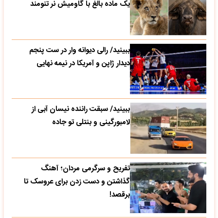
یک ماده بالغ با گاومیش نر تنومند
ببینید/ رالی دیوانه وار در ست پنجم
دیدار ژاپن و آمریکا در نیمه نهایی
ببینید/ سبقت راننده نیسان آبی از
لامبورگینی و بنتلی تو جاده
تفریح و سرگرمی مردان؛ آهنگ
گذاشتن و دست زدن برای عروسک تا
برقصد!