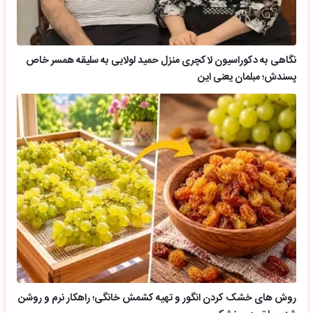
نگاهی به دکوراسیون لاکچری منزل حمید لولایی به سلیقه همسر خاص
پسندش؛ مبلمان یعنی این
روش های خشک کردن انگور و تهیه کشمش خانگی؛ راهکار نرم و روشن