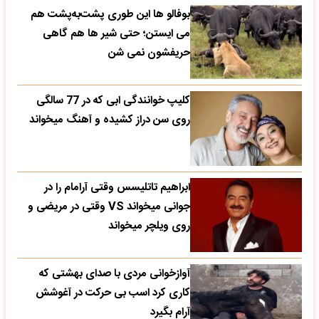
بوفالو ها این‌ طوری پشت‌به‌پشت هم
می‌ ایستن؛ حتی شیر ها هم گاهی
حریفشون نمی‌ شن
کلیپ خوانندگی ابی که در 77 سالگی
روی سن دراز کشیده و آهنگ میخواند
ابراهیم تاتلیسس وقتی آرامام را در
جوانی میخواند VS وقتی در مریضی و
روی ویلچر میخواند
آوازخوانی مردی با صدای بهشتی که
کاری کرد اسب بی حرکت در آغوشش
آرام بگیرد