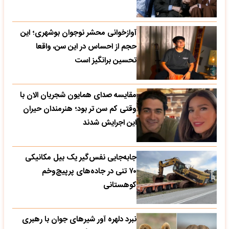
آوازخوانی محشر نوجوان بوشهری؛ این
حجم از احساس در این سن، واقعا
تحسین‌ برانگیز است
مقایسه صدای همایون شجریان الان با
وقتی کم سن تر بود؛ هنرمندان حیران
این اجرایش شدند
جابه‌جایی نفس‌گیر یک بیل مکانیکی
۷۰ تنی در جاده‌های پرپیچ‌وخم
کوهستانی
نبرد دلهره آور شیرهای جوان با رهبری