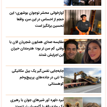
آوازخوانی محشر نوجوان بوشهری؛ این
حجم از احساس در این سن، واقعا
تحسین‌ برانگیز است
مقایسه صدای همایون شجریان الان با
وقتی کم سن تر بود؛ هنرمندان حیران
این اجرایش شدند
جابه‌جایی نفس‌گیر یک بیل مکانیکی
۷۰ تنی در جاده‌های پرپیچ‌وخم
کوهستانی
نبرد دلهره آور شیرهای جوان با رهبری
یک ماده بالغ با گاومیش نر تنومند