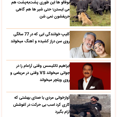
بوفالو ها این‌ طوری پشت‌به‌پشت هم
می‌ ایستن؛ حتی شیر ها هم گاهی
حریفشون نمی‌ شن
کلیپ خوانندگی ابی که در 77 سالگی
روی سن دراز کشیده و آهنگ میخواند
ابراهیم تاتلیسس وقتی آرامام را در
جوانی میخواند VS وقتی در مریضی و
روی ویلچر میخواند
آوازخوانی مردی با صدای بهشتی که
کاری کرد اسب بی حرکت در آغوشش
آرام بگیرد