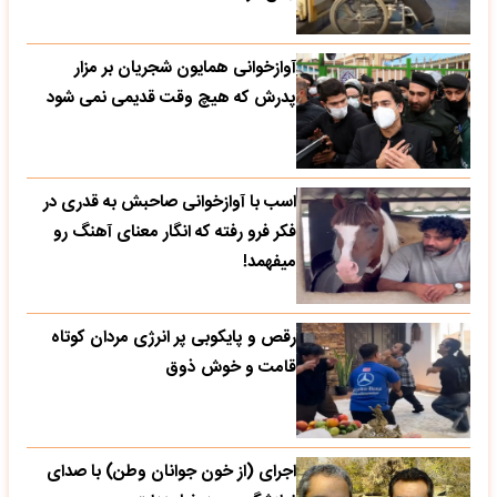
آوازخوانی همایون شجریان بر مزار
پدرش که هیچ وقت قدیمی نمی شود
اسب با آوازخوانی صاحبش به قدری در
فکر فرو رفته که انگار معنای آهنگ رو
میفهمد!
رقص و پایکوبی پر انرژی مردان کوتاه
قامت و خوش ذوق
اجرای (از خون جوانان وطن) با صدای