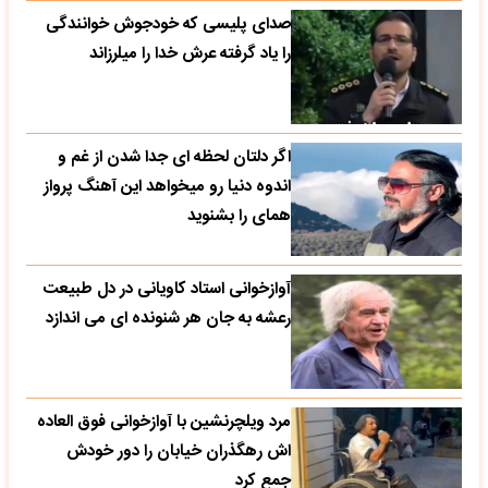
صدای پلیسی که خودجوش خوانندگی
را یاد گرفته عرش خدا را میلرزاند
اگر دلتان لحظه ای جدا شدن از غم و
اندوه دنیا رو میخواهد این آهنگ پرواز
همای را بشنوید
آوازخوانی استاد کاویانی در دل طبیعت
رعشه به جان هر شنونده ای می اندازد
مرد ویلچرنشین با آوازخوانی فوق العاده
اش رهگذران خیابان را دور خودش
جمع کرد