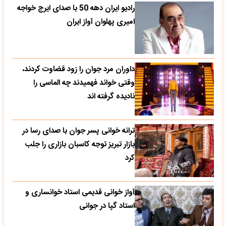
رادیو ایران دهه 50 با صدای ایرج خواجه
امیری پهلوان آواز ایران
داوران مرد جوان را زود قضاوت کردند،
وقتی خواند فهمیدند چه الماسی را
نادیده گرفته اند
ترانه خوانی پسر جوان با صدای رسا در
بازار تبریز توجه کاسبان بازاری را جلب
کرد
آواز خوانی قدیمی استاد خوانساری و
استاد گپا در جوانی