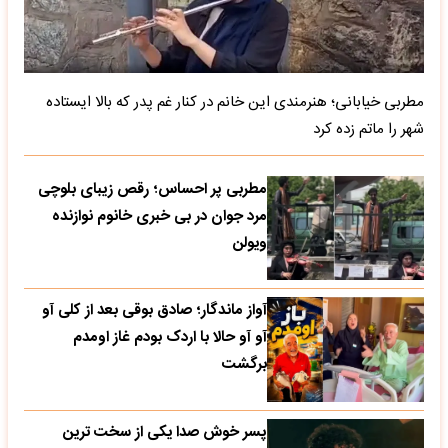
مطربی خیابانی؛ هنرمندی این خانم در کنار غم پدر که بالا ایستاده
شهر را ماتم زده کرد
مطربی پر احساس؛ رقص زیبای بلوچی
مرد جوان در بی خبری خانوم نوازنده
ویولن
آواز ماندگار؛ صادق بوقی بعد از کلی آو
آو آو حالا با اردک بودم غاز اومدم
برگشت
پسر خوش صدا یکی از سخت ترین