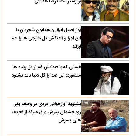
نوازشگر محمدرضا هدایتی
آواز اصیل ایرانی؛ همایون شجریان با
این اجرا و آهنگش دل خارجی ها را هم
لرزاند
غسالی که با صدایش غم از دل زنده ها
میشورد؛ این صدا را کل دنیا باید بشنود
بشنوید آوازخوانی مردی در وصف پدر
رو؛ چشمان پدرش برق میزند از تعریف
های پسرش