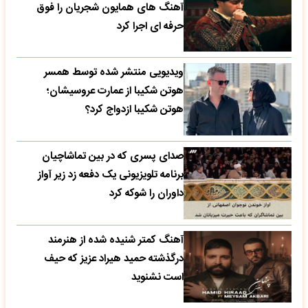
آهنگ های همایون شجریان را فوق
حرفه ای اجرا کرد
ویدیویی منتشر شده توسط همسر
هوتن شکیبا از عمارت عروسیشان؛
هوتن شکیبا ازدواج کرد؟
صدای پسری که در بین تماشاچیان
برنامه تلویزیونی یک دفعه زد زیر آواز
داوران را شوکه کرد
آهنگ کمتر شنیده شده از هنرمند
درگذشته حمید هیراد عزیز که حیف
است نشنوید