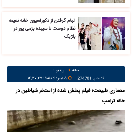
الهام گرفتن از دکوراسیون خانه نعیمه
نظام دوست تا سپیده بزمی پور در
بلژیک
خانه
ویدیو ۱
کد خبر: 274781
۰۹/خرداد/۱۴۰۵ ۱۴:۲۷:۲۷
معماری طبیعت؛ فیلم پخش شده از استخر شیاطین در
خانه ترامپ