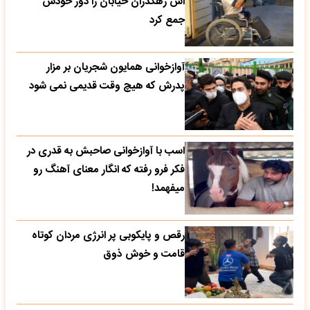
اش رهگذران خیابان را دور خودش
جمع کرد
آوازخوانی همایون شجریان بر مزار
پدرش که هیچ وقت قدیمی نمی شود
اسب با آوازخوانی صاحبش به قدری در
فکر فرو رفته که انگار معنای آهنگ رو
میفهمد!
رقص و پایکوبی پر انرژی مردان کوتاه
قامت و خوش ذوق