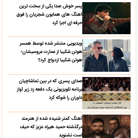
پسر خوش صدا یکی از سخت ترین
آهنگ های همایون شجریان را فوق
حرفه ای اجرا کرد
ویدیویی منتشر شده توسط همسر
هوتن شکیبا از عمارت عروسیشان؛
هوتن شکیبا ازدواج کرد؟
صدای پسری که در بین تماشاچیان
برنامه تلویزیونی یک دفعه زد زیر آواز
داوران را شوکه کرد
آهنگ کمتر شنیده شده از هنرمند
درگذشته حمید هیراد عزیز که حیف
است نشنوید