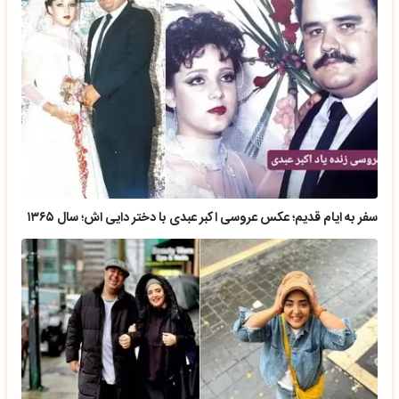
سفر به ایام قدیم؛ عکس عروسی اکبر عبدی با دختر دایی اش؛ سال ۱۳۶۵