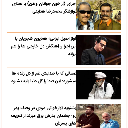
اجرای (از خون جوانان وطن) با صدای
نوازشگر محمدرضا هدایتی
آواز اصیل ایرانی؛ همایون شجریان با
این اجرا و آهنگش دل خارجی ها را هم
لرزاند
غسالی که با صدایش غم از دل زنده ها
میشورد؛ این صدا را کل دنیا باید بشنود
بشنوید آوازخوانی مردی در وصف پدر
رو؛ چشمان پدرش برق میزند از تعریف
های پسرش