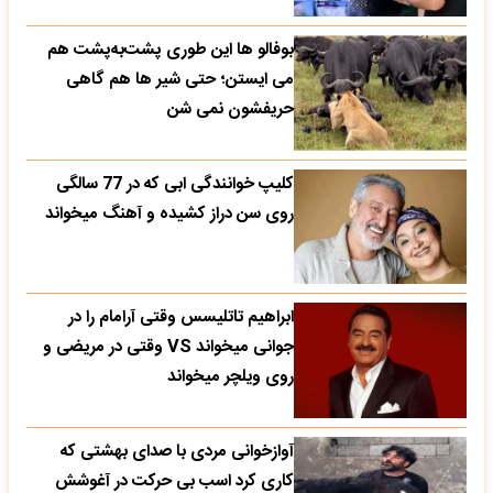
بوفالو ها این‌ طوری پشت‌به‌پشت هم
می‌ ایستن؛ حتی شیر ها هم گاهی
حریفشون نمی‌ شن
کلیپ خوانندگی ابی که در 77 سالگی
روی سن دراز کشیده و آهنگ میخواند
ابراهیم تاتلیسس وقتی آرامام را در
جوانی میخواند VS وقتی در مریضی و
روی ویلچر میخواند
آوازخوانی مردی با صدای بهشتی که
کاری کرد اسب بی حرکت در آغوشش