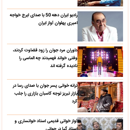
رادیو ایران دهه 50 با صدای ایرج خواجه
امیری پهلوان آواز ایران
داوران مرد جوان را زود قضاوت کردند،
وقتی خواند فهمیدند چه الماسی را
نادیده گرفته اند
ترانه خوانی پسر جوان با صدای رسا در
بازار تبریز توجه کاسبان بازاری را جلب
کرد
آواز خوانی قدیمی استاد خوانساری و
استاد گپا در جوانی