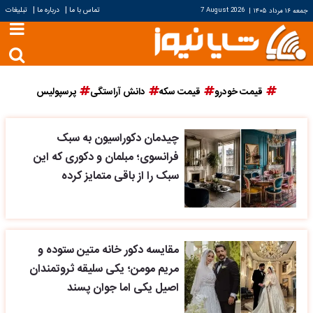
|
|
تماس با ما
درباره ما
تبلیغات
جمعه ۱۶ مرداد ۱۴۰۵
|
7 August 2026
قیمت خودرو
قیمت سکه
دانش آراستگی
پرسپولیس
چیدمان دکوراسیون به سبک
فرانسوی؛ مبلمان و دکوری که این
سبک را از باقی متمایز کرده
مقایسه دکور خانه متین ستوده و
مریم مومن؛ یکی سلیقه ثروتمندان
اصیل یکی اما جوان پسند