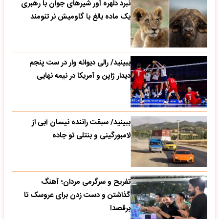
نبرد دلهره آور شیرهای جوان با رهبری
یک ماده بالغ با گاومیش نر تنومند
ببینید/ رالی دیوانه وار در ست پنجم
دیدار ژاپن و آمریکا در نیمه نهایی
ببینید/ سبقت راننده نیسان آبی از
لامبورگینی و بنتلی تو جاده
تفریح و سرگرمی مردان؛ آهنگ
گذاشتن و دست زدن برای عروسک تا
برقصد!