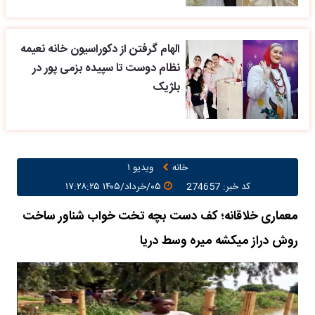
الهام گرفتن از دکوراسیون خانه نعیمه
نظام دوست تا سپیده بزمی پور در
بلژیک
خانه
ویدیو ۱
کد خبر: 274657
۰۵/خرداد/۱۴۰۵ ۱۷:۲۸:۲۵
معماری خلاقانه؛ کف دست بچه تخت خواب شناور ساخت
روش دراز میکشه میره وسط دریا