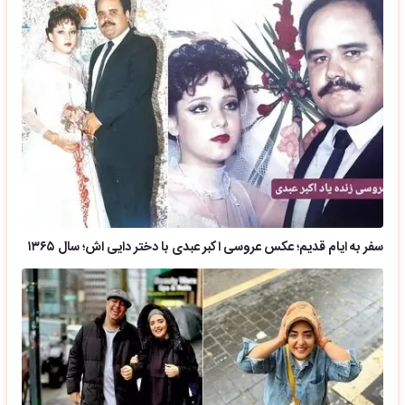
سفر به ایام قدیم؛ عکس عروسی اکبر عبدی با دختر دایی اش؛ سال ۱۳۶۵