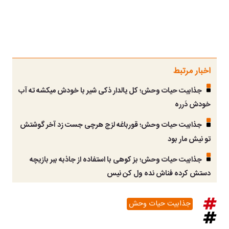
اخبار مرتبط
جذابیت حیات وحش؛ کل یالدار ذکی شیر با خودش میکشه ته آب
خودش دَرره
جذابیت حیات وحش؛ قورباغه لزج هرچی جست زد آخر گوشتش
تو نیش مار بود
جذابیت حیات وحش؛ بز کوهی با استفاده از جاذبه ببر بازیچه
دستش کرده فناش نده ول کن نیس
جذابیت حیات وحش