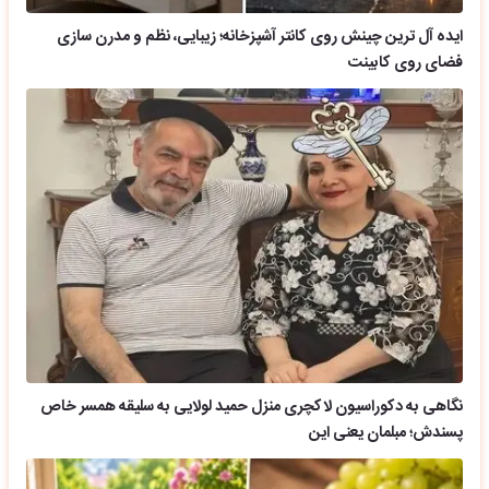
ایده آل ترین چینش روی کانتر آشپزخانه؛ زیبایی، نظم و مدرن سازی
فضای روی کابینت
نگاهی به دکوراسیون لاکچری منزل حمید لولایی به سلیقه همسر خاص
پسندش؛ مبلمان یعنی این