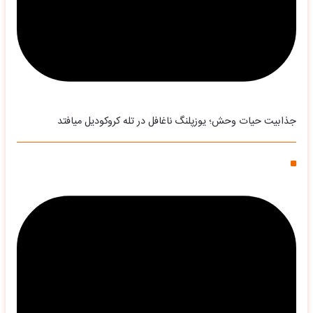
جذابیت حیات وحش؛ یوزپلنگ ناغافل در تله کروکودیل میافتد