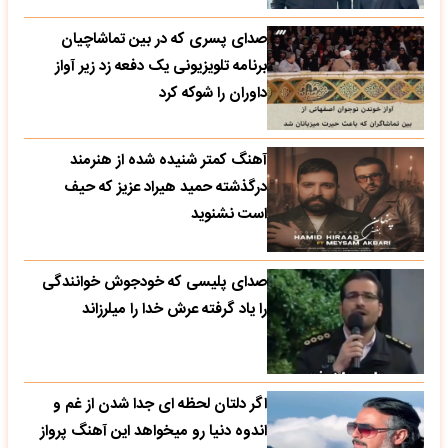
صدای پسری که در بین تماشاچیان
برنامه تلویزیونی یک دفعه زد زیر آواز
داوران را شوکه کرد
آهنگ کمتر شنیده شده از هنرمند
درگذشته حمید هیراد عزیز که حیف
است نشنوید
صدای پلیسی که خودجوش خوانندگی
را یاد گرفته عرش خدا را میلرزاند
اگر دلتان لحظه ای جدا شدن از غم و
اندوه دنیا رو میخواهد این آهنگ پرواز