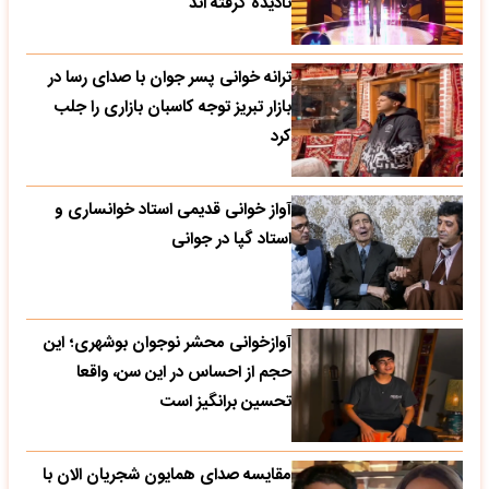
نادیده گرفته اند
ترانه خوانی پسر جوان با صدای رسا در
بازار تبریز توجه کاسبان بازاری را جلب
کرد
آواز خوانی قدیمی استاد خوانساری و
استاد گپا در جوانی
آوازخوانی محشر نوجوان بوشهری؛ این
حجم از احساس در این سن، واقعا
تحسین‌ برانگیز است
مقایسه صدای همایون شجریان الان با