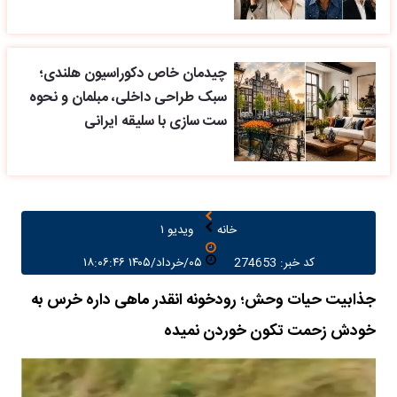
چیدمان خاص دکوراسیون هلندی؛
سبک طراحی داخلی، مبلمان و نحوه
ست سازی با سلیقه ایرانی
خانه
ویدیو ۱
کد خبر: 274653
۰۵/خرداد/۱۴۰۵ ۱۸:۰۶:۴۶
جذابیت حیات وحش؛ رودخونه انقدر ماهی داره خرس به
خودش زحمت تکون خوردن نمیده