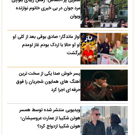
مطربی پر احساس؛ رقص زیبای بلوچی
مرد جوان در بی خبری خانوم نوازنده
ویولن
آواز ماندگار؛ صادق بوقی بعد از کلی آو
آو آو حالا با اردک بودم غاز اومدم
برگشت
پسر خوش صدا یکی از سخت ترین
آهنگ های همایون شجریان را فوق
حرفه ای اجرا کرد
ویدیویی منتشر شده توسط همسر
هوتن شکیبا از عمارت عروسیشان؛
هوتن شکیبا ازدواج کرد؟