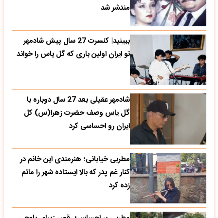
منتشر شد
ببینید| کنسرت 27 سال پیش شادمهر
تو ایران اولین باری که گل یاس را خواند
شادمهر عقیلی بعد 27 سال دوباره با
گل یاس وصف حضرت زهرا(س) کل
ایران رو احساسی کرد
مطربی خیابانی؛ هنرمندی این خانم در
کنار غم پدر که بالا ایستاده شهر را ماتم
زده کرد