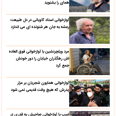
همای را بشنوید
آوازخوانی استاد کاویانی در دل طبیعت
رعشه به جان هر شنونده ای می اندازد
مرد ویلچرنشین با آوازخوانی فوق العاده
اش رهگذران خیابان را دور خودش
جمع کرد
آوازخوانی همایون شجریان بر مزار
پدرش که هیچ وقت قدیمی نمی شود
اسب با آوازخوانی صاحبش به قدری در