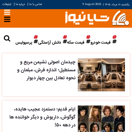
|
|
تماس با ما
درباره ما
تبلیغات
یکشنبه ۱۸ مرداد ۱۴۰۵
|
9 August 2026
قیمت خودرو
قیمت سکه
دانش آراستگی
پرسپولیس
چیدمان اصولی نشیمن مربع و
مستطیل؛ اندازه فرش، مبلمان و
نحوه تعادل بین چهار دیوار
ایام قدیم؛ دستمزد عجیب هایده،
گوگوش، داریوش و دیگر خواننده ها
در دهه ۵۰!