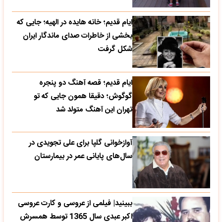
ایام قدیم؛ خانه هایده در الهیه؛ جایی که
بخشی از خاطرات صدای ماندگار ایران
شکل گرفت
ایام قدیم؛ قصه آهنگ دو پنجره
گوگوش؛ دقیقا همون جایی که تو
تهران این آهنگ متولد شد
آوازخوانی گلپا برای علی تجویدی در
سال‌های پایانی عمر در بیمارستان
ببینید| فیلمی از عروسی و کارت عروسی
اکبر عبدی سال 1365 توسط همسرش