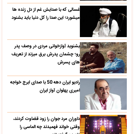
غسالی که با صدایش غم از دل زنده ها
میشورد؛ این صدا را کل دنیا باید بشنود
بشنوید آوازخوانی مردی در وصف پدر
رو؛ چشمان پدرش برق میزند از تعریف
های پسرش
رادیو ایران دهه 50 با صدای ایرج خواجه
امیری پهلوان آواز ایران
داوران مرد جوان را زود قضاوت کردند،
وقتی خواند فهمیدند چه الماسی را