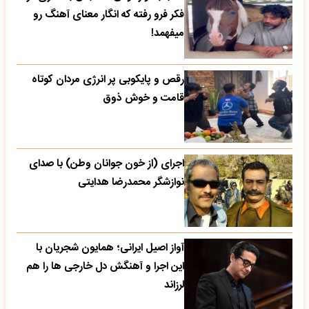
فکر فرو رفته که انگار معنای آهنگ رو
میفهمد!
رقص و پایکوبی پر انرژی مردان کوتاه
قامت و خوش ذوق
اجرای (از خون جوانان وطن) با صدای
نوازشگر محمدرضا هدایتی
آواز اصیل ایرانی؛ همایون شجریان با
این اجرا و آهنگش دل خارجی ها را هم
لرزاند