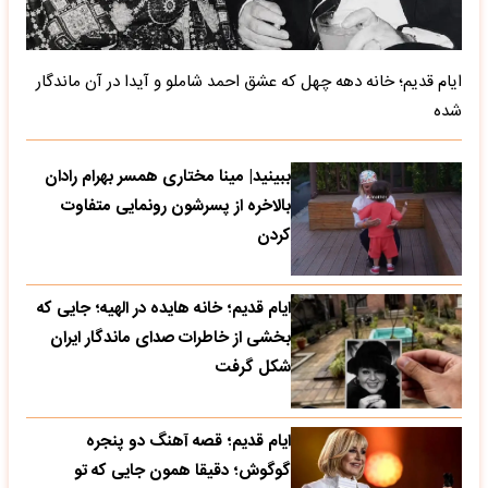
ایام قدیم؛ خانه دهه چهل که عشق احمد شاملو و آیدا در آن ماندگار
شده
ببینید| مینا مختاری همسر بهرام رادان
بالاخره از پسرشون رونمایی متفاوت
کردن
ایام قدیم؛ خانه هایده در الهیه؛ جایی که
بخشی از خاطرات صدای ماندگار ایران
شکل گرفت
ایام قدیم؛ قصه آهنگ دو پنجره
گوگوش؛ دقیقا همون جایی که تو