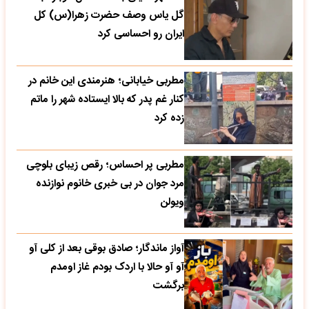
گل یاس وصف حضرت زهرا(س) کل
ایران رو احساسی کرد
مطربی خیابانی؛ هنرمندی این خانم در
کنار غم پدر که بالا ایستاده شهر را ماتم
زده کرد
مطربی پر احساس؛ رقص زیبای بلوچی
مرد جوان در بی خبری خانوم نوازنده
ویولن
آواز ماندگار؛ صادق بوقی بعد از کلی آو
آو آو حالا با اردک بودم غاز اومدم
برگشت