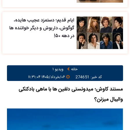
ایام قدیم؛ دستمزد عجیب هایده،
گوگوش، داریوش و دیگر خواننده ها
در دهه ۵۰!
خانه
ویدیو ۱
کد خبر: 274651
۰۶/خرداد/۱۴۰۵ ۱۱:۳۱:۰۴
مستند کاوش؛ میدونستی دلفین ها با ماهی بادکنکی
والیبال میزنن؟