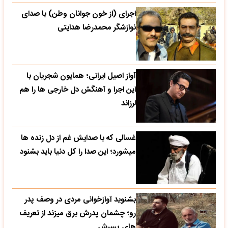
اجرای (از خون جوانان وطن) با صدای
نوازشگر محمدرضا هدایتی
آواز اصیل ایرانی؛ همایون شجریان با
این اجرا و آهنگش دل خارجی ها را هم
لرزاند
غسالی که با صدایش غم از دل زنده ها
میشورد؛ این صدا را کل دنیا باید بشنود
بشنوید آوازخوانی مردی در وصف پدر
رو؛ چشمان پدرش برق میزند از تعریف
های پسرش