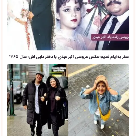
سفر به ایام قدیم؛ عکس عروسی اکبر عبدی با دختر دایی اش؛ سال ۱۳۶۵