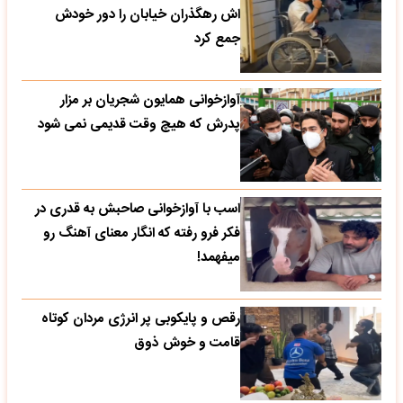
اش رهگذران خیابان را دور خودش
جمع کرد
آوازخوانی همایون شجریان بر مزار
پدرش که هیچ وقت قدیمی نمی شود
اسب با آوازخوانی صاحبش به قدری در
فکر فرو رفته که انگار معنای آهنگ رو
میفهمد!
رقص و پایکوبی پر انرژی مردان کوتاه
قامت و خوش ذوق