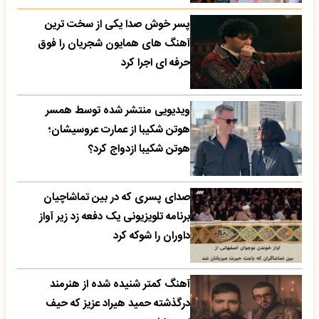
پسر خوش صدا یکی از سخت ترین
آهنگ های همایون شجریان را فوق
حرفه ای اجرا کرد
ویدیویی منتشر شده توسط همسر
هوتن شکیبا از عمارت عروسیشان؛
هوتن شکیبا ازدواج کرد؟
صدای پسری که در بین تماشاچیان
برنامه تلویزیونی یک دفعه زد زیر آواز
داوران را شوکه کرد
آهنگ کمتر شنیده شده از هنرمند
درگذشته حمید هیراد عزیز که حیف