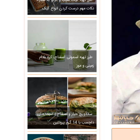
طرز تهیه کیک سیب و گردو به همراه
نکات مهم درست کردن انواع کیک
طرز تهیه اسموتی اسفناج، کره بادام
زمینی و موز
ساندویچ خیار و اسفناج | صبحانه ای
دلچسب با 14 گرم پروتئین