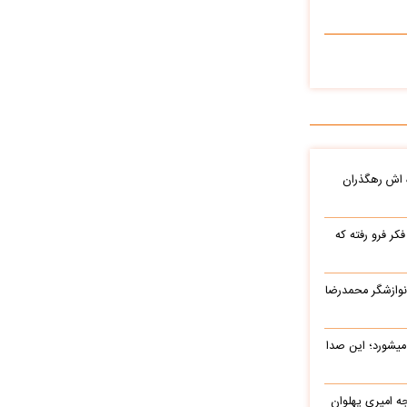
ه اش رهگذران
ر فرو رفته که
نوازشگر محمدرضا
میشورد؛ این صدا
یرج خواجه امیری پهلوان