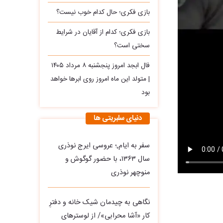
بازی فکری؛ حال کدام خوب نیست؟
بازی فکری؛ کدام از آقایان در شرایط
سختی است؟
فال ابجد امروز پنجشنبه ۸ مرداد ۱۴۰۵
| متولد این ماه امروز روی ابرها خواهد
بود
دنیای سلبریتی ها
سفر به ایام,؛ عروسی ایرج نوذری
سال ۱۳۶۳، با حضور گوگوش و
منوچهر نوذری
نگاهی به چیدمان شیک خانه و دفترِ
کار «آشا محرابی»/ از لوسترهای