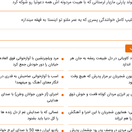
تولد پارتی مازیار لرستانی که با هیبت مردونه اش همه دعوتیا رو شوکه کرد
کلیپ کامل خوانندگی پسری که یه عمر ملتو تو اینستا به قهقه میندازه
ب
اد کاویانی در دل طبیعت رعشه به جان هر
مرد ویلچرنشین با آوازخوانی فوق العاد
ندازد
خیابان را دور خودش جمع کرد
یون شجریان بر مزار پدرش که هیچ وقت
اسب با آوازخوانی صاحبش به قدری در فک
د
انگار معنای آهنگ رو میفهمد!
 پر انرژی مردان کوتاه قامت و خوش ذوق
اجرای (از خون جوانان وطن) با صدای 
هدایتی
انی؛ همایون شجریان با این اجرا و آهنگش
غسالی که با صدایش غم از دل زنده ها 
 هم لرزاند
را کل دنیا باید بشنود
انی مردی در وصف پدر رو؛ چشمان پدرش
رادیو ایران دهه 50 با صدای ا