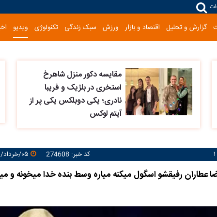
ات
گزارش و تحلیل
اقتصاد و بازار
ورزش
سبک زندگی
تکنولوژی
ویدیو
اخب
مقایسه دکور منزل شاهرخ
استخری در بلژیک و فریبا
نادری؛ یکی دوبلکس یکی پر از
آیتم لوکس
کد خبر: 274608
۰۵/خرداد/۱۴۰۵ ۱۷:۵۲:۵۰
رضا عطاران رفیقشو اسگول میکنه میاره وسط بنده خدا میخونه و می