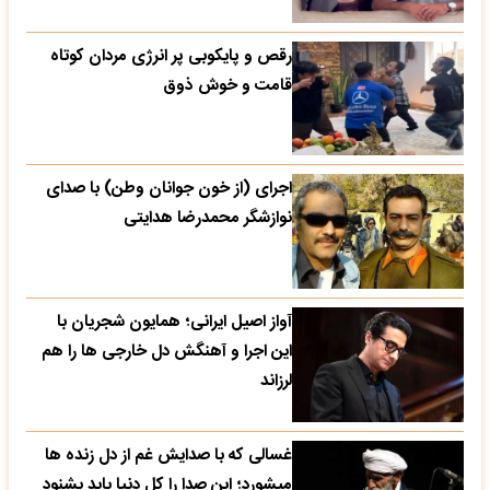
رقص و پایکوبی پر انرژی مردان کوتاه
قامت و خوش ذوق
اجرای (از خون جوانان وطن) با صدای
نوازشگر محمدرضا هدایتی
آواز اصیل ایرانی؛ همایون شجریان با
این اجرا و آهنگش دل خارجی ها را هم
لرزاند
غسالی که با صدایش غم از دل زنده ها
میشورد؛ این صدا را کل دنیا باید بشنود