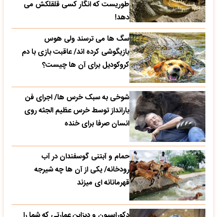
طوریست که انگار کسی قلقلکش می
دهد!
سگ ها می ترسند ولی هوس
بازیگوشی کرده اند/ عاقبت بازی با دم
کروکودیل برای آن ها چیست؟
شوخی به سبک خرس ها/ اجرای فن
بارانداز توسط خرس عظیم الجثه روی
انسان صرفا برای خنده
حمام و آبتنی گوسفندان در آب
رودخانه/ یکی از آن ها چه شیرجه
قهرمانانه ای میزند
دکوراسیون و دیزاین عمارتی که شما را