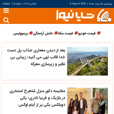
|
|
تماس با ما
درباره ما
تبلیغات
پنجشنبه ۱۵ مرداد ۱۴۰۵
|
6 August 2026
قیمت خودرو
قیمت سکه
دانش آراستگی
پرسپولیس
بعد از دیدن معماری جذاب پل دست
خدا قالب تهی می کنید؛ زیبایی بی
نظیر و زیرسازی معرکه
مقایسه دکور منزل شاهرخ استخری
در بلژیک و فریبا نادری؛ یکی
دوبلکس یکی پر از آیتم لوکس