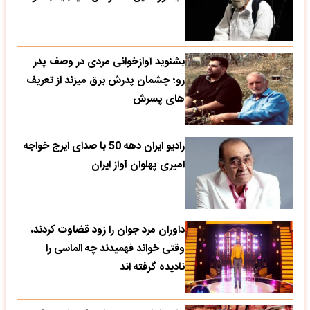
بشنوید آوازخوانی مردی در وصف پدر
رو؛ چشمان پدرش برق میزند از تعریف
های پسرش
رادیو ایران دهه 50 با صدای ایرج خواجه
امیری پهلوان آواز ایران
داوران مرد جوان را زود قضاوت کردند،
وقتی خواند فهمیدند چه الماسی را
نادیده گرفته اند