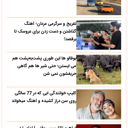
تفریح و سرگرمی مردان؛ آهنگ
گذاشتن و دست زدن برای عروسک تا
برقصد!
بوفالو ها این‌ طوری پشت‌به‌پشت هم
می‌ ایستن؛ حتی شیر ها هم گاهی
حریفشون نمی‌ شن
کلیپ خوانندگی ابی که در 77 سالگی
روی سن دراز کشیده و آهنگ میخواند