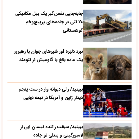
جابه‌جایی نفس‌گیر یک بیل مکانیکی
۷۰ تنی در جاده‌های پرپیچ‌وخم
کوهستانی
نبرد دلهره آور شیرهای جوان با رهبری
یک ماده بالغ با گاومیش نر تنومند
ببینید/ رالی دیوانه وار در ست پنجم
دیدار ژاپن و آمریکا در نیمه نهایی
ببینید/ سبقت راننده نیسان آبی از
لامبورگینی و بنتلی تو جاده