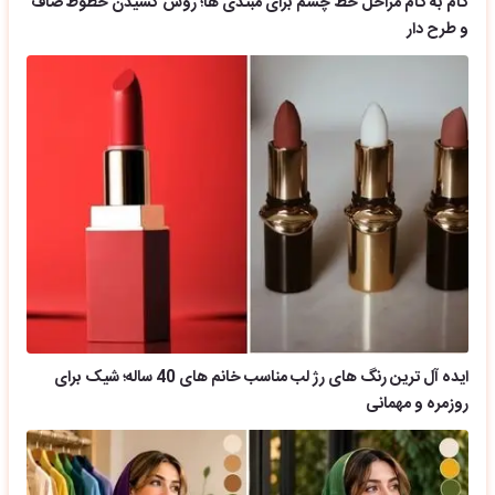
گام به گام مراحل خط چشم برای مبتدی ها؛ روش کشیدن خطوط صاف
و طرح دار
ایده آل ترین رنگ های رژ لب مناسب خانم های 40 ساله؛ شیک برای
روزمره و مهمانی