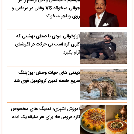
ابراهیم تاتلیسس وقتی آرامام را در
جوانی میخواند VS وقتی در مریضی و
روی ویلچر میخواند
آوازخوانی مردی با صدای بهشتی که
کاری کرد اسب بی حرکت در آغوشش
آرام بگیرد
دیدنی های حیات وحش؛ یوزپلنگ
سریع طعمه کمین کروکودیل قوی شد
آموزش آشپزی؛ ته‌دیگ‌ های مخصوص
تازه‌ عروس‌ها؛ برای هر سلیقه یک ایده