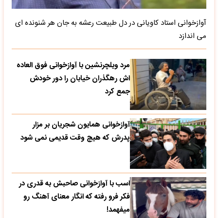
آوازخوانی استاد کاویانی در دل طبیعت رعشه به جان هر شنونده ای
می اندازد
مرد ویلچرنشین با آوازخوانی فوق العاده
اش رهگذران خیابان را دور خودش
جمع کرد
آوازخوانی همایون شجریان بر مزار
پدرش که هیچ وقت قدیمی نمی شود
اسب با آوازخوانی صاحبش به قدری در
فکر فرو رفته که انگار معنای آهنگ رو
میفهمد!