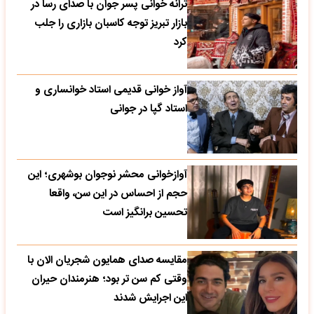
ترانه خوانی پسر جوان با صدای رسا در
بازار تبریز توجه کاسبان بازاری را جلب
کرد
آواز خوانی قدیمی استاد خوانساری و
استاد گپا در جوانی
آوازخوانی محشر نوجوان بوشهری؛ این
حجم از احساس در این سن، واقعا
تحسین‌ برانگیز است
مقایسه صدای همایون شجریان الان با
وقتی کم سن تر بود؛ هنرمندان حیران
این اجرایش شدند