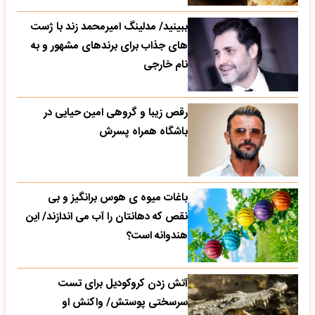
ببینید/ مدلینگ امیرمحمد زند با ژست
های جذاب برای برندهای مشهور و به
نام خارجی
رقص زیبا و گروهی امین حیایی در
باشگاه همراه پسرش
باغات میوه ی هوس برانگیز و بی
نقص که دهانتان را آب می اندازند/ این
هندوانه است؟
آتش زدن کروکودیل برای تست
سرسختی پوستش/ واکنش او