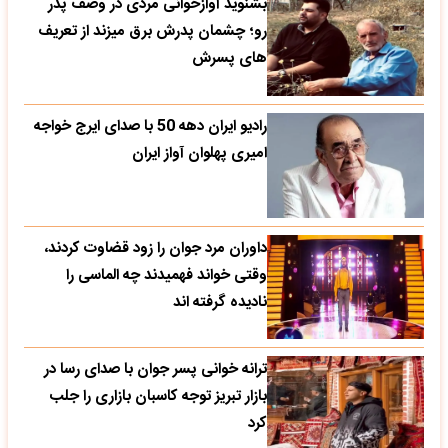
بشنوید آوازخوانی مردی در وصف پدر
رو؛ چشمان پدرش برق میزند از تعریف
های پسرش
رادیو ایران دهه 50 با صدای ایرج خواجه
امیری پهلوان آواز ایران
داوران مرد جوان را زود قضاوت کردند،
وقتی خواند فهمیدند چه الماسی را
نادیده گرفته اند
ترانه خوانی پسر جوان با صدای رسا در
بازار تبریز توجه کاسبان بازاری را جلب
کرد