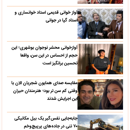
آواز خوانی قدیمی استاد خوانساری و
استاد گپا در جوانی
آوازخوانی محشر نوجوان بوشهری؛ این
حجم از احساس در این سن، واقعا
تحسین‌ برانگیز است
مقایسه صدای همایون شجریان الان با
وقتی کم سن تر بود؛ هنرمندان حیران
این اجرایش شدند
جابه‌جایی نفس‌گیر یک بیل مکانیکی
۷۰ تنی در جاده‌های پرپیچ‌وخم