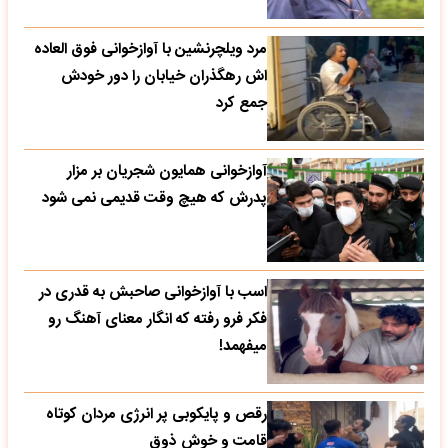
مرد ویلچرنشین با آوازخوانی فوق العاده
اش رهگذران خیابان را دور خودش
جمع کرد
آوازخوانی همایون شجریان بر مزار
پدرش که هیچ وقت قدیمی نمی شود
اسب با آوازخوانی صاحبش به قدری در
فکر فرو رفته که انگار معنای آهنگ رو
میفهمد!
رقص و پایکوبی پر انرژی مردان کوتاه
قامت و خوش ذوق