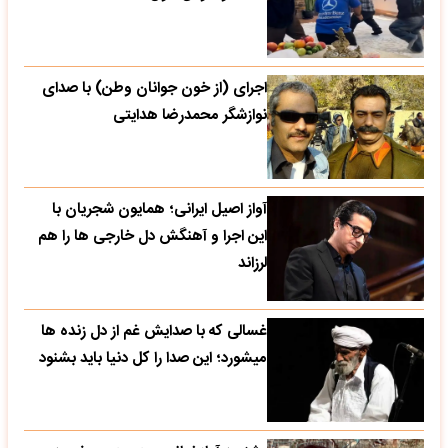
اجرای (از خون جوانان وطن) با صدای
نوازشگر محمدرضا هدایتی
آواز اصیل ایرانی؛ همایون شجریان با
این اجرا و آهنگش دل خارجی ها را هم
لرزاند
غسالی که با صدایش غم از دل زنده ها
میشورد؛ این صدا را کل دنیا باید بشنود