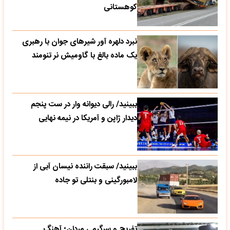
کوهستانی
نبرد دلهره آور شیرهای جوان با رهبری
یک ماده بالغ با گاومیش نر تنومند
ببینید/ رالی دیوانه وار در ست پنجم
دیدار ژاپن و آمریکا در نیمه نهایی
ببینید/ سبقت راننده نیسان آبی از
لامبورگینی و بنتلی تو جاده
تفریح و سرگرمی مردان؛ آهنگ