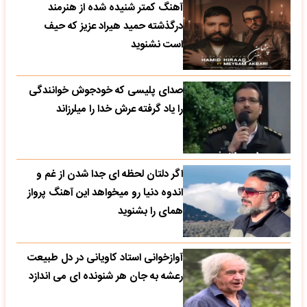
آهنگ کمتر شنیده شده از هنرمند
درگذشته حمید هیراد عزیز که حیف
است نشنوید
صدای پلیسی که خودجوش خوانندگی
را یاد گرفته عرش خدا را میلرزاند
اگر دلتان لحظه ای جدا شدن از غم و
اندوه دنیا رو میخواهد این آهنگ پرواز
همای را بشنوید
آوازخوانی استاد کاویانی در دل طبیعت
رعشه به جان هر شنونده ای می اندازد