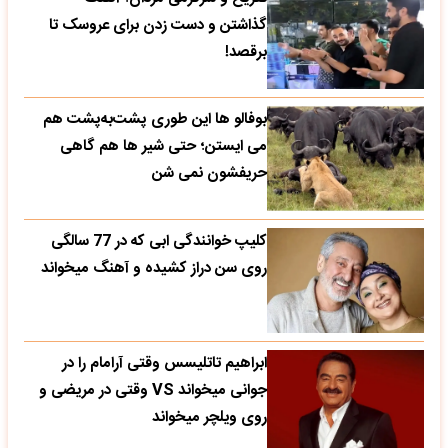
گذاشتن و دست زدن برای عروسک تا
برقصد!
بوفالو ها این‌ طوری پشت‌به‌پشت هم
می‌ ایستن؛ حتی شیر ها هم گاهی
حریفشون نمی‌ شن
کلیپ خوانندگی ابی که در 77 سالگی
روی سن دراز کشیده و آهنگ میخواند
ابراهیم تاتلیسس وقتی آرامام را در
جوانی میخواند VS وقتی در مریضی و
روی ویلچر میخواند