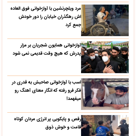
مرد ویلچرنشین با آوازخوانی فوق العاده
اش رهگذران خیابان را دور خودش
جمع کرد
آوازخوانی همایون شجریان بر مزار
پدرش که هیچ وقت قدیمی نمی شود
اسب با آوازخوانی صاحبش به قدری در
فکر فرو رفته که انگار معنای آهنگ رو
میفهمد!
رقص و پایکوبی پر انرژی مردان کوتاه
قامت و خوش ذوق