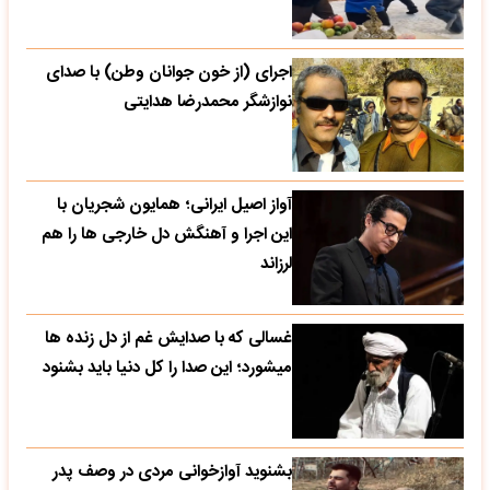
اجرای (از خون جوانان وطن) با صدای
نوازشگر محمدرضا هدایتی
آواز اصیل ایرانی؛ همایون شجریان با
این اجرا و آهنگش دل خارجی ها را هم
لرزاند
غسالی که با صدایش غم از دل زنده ها
میشورد؛ این صدا را کل دنیا باید بشنود
بشنوید آوازخوانی مردی در وصف پدر