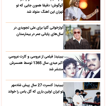
گوگوش؛ دقیقا همون جایی که تو
تهران این آهنگ متولد شد
آوازخوانی گلپا برای علی تجویدی در
سال‌های پایانی عمر در بیمارستان
ببینید| فیلمی از عروسی و کارت عروسی
اکبر عبدی سال 1365 توسط همسرش
منتشر شد
ببینید| کنسرت 27 سال پیش شادمهر
تو ایران اولین باری که گل یاس را خواند