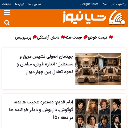
|
|
تماس با ما
درباره ما
تبلیغات
یکشنبه ۱۸ مرداد ۱۴۰۵
|
9 August 2026
قیمت خودرو
قیمت سکه
دانش آراستگی
پرسپولیس
چیدمان اصولی نشیمن مربع و
مستطیل؛ اندازه فرش، مبلمان و
نحوه تعادل بین چهار دیوار
ایام قدیم؛ دستمزد عجیب هایده،
گوگوش، داریوش و دیگر خواننده ها
در دهه ۵۰!