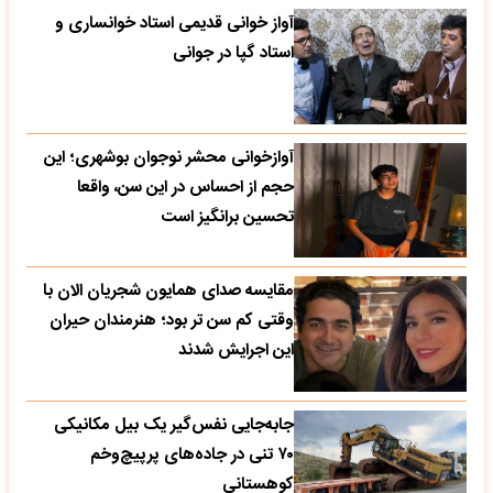
آواز خوانی قدیمی استاد خوانساری و
استاد گپا در جوانی
آوازخوانی محشر نوجوان بوشهری؛ این
حجم از احساس در این سن، واقعا
تحسین‌ برانگیز است
مقایسه صدای همایون شجریان الان با
وقتی کم سن تر بود؛ هنرمندان حیران
این اجرایش شدند
جابه‌جایی نفس‌گیر یک بیل مکانیکی
۷۰ تنی در جاده‌های پرپیچ‌وخم
کوهستانی