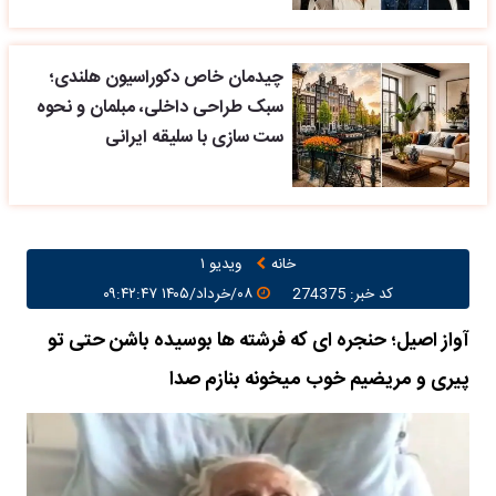
چیدمان خاص دکوراسیون هلندی؛
سبک طراحی داخلی، مبلمان و نحوه
ست سازی با سلیقه ایرانی
خانه
ویدیو ۱
کد خبر: 274375
۰۸/خرداد/۱۴۰۵ ۰۹:۴۲:۴۷
آواز اصیل؛ حنجره ای که فرشته ها بوسیده باشن حتی تو
پیری و مریضیم خوب میخونه بنازم صدا