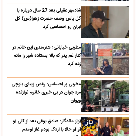
شادمهر عقیلی بعد 27 سال دوباره با
گل یاس وصف حضرت زهرا(س) کل
ایران رو احساسی کرد
مطربی خیابانی؛ هنرمندی این خانم در
کنار غم پدر که بالا ایستاده شهر را ماتم
زده کرد
مطربی پر احساس؛ رقص زیبای بلوچی
مرد جوان در بی خبری خانوم نوازنده
ویولن
آواز ماندگار؛ صادق بوقی بعد از کلی آو
آو آو حالا با اردک بودم غاز اومدم