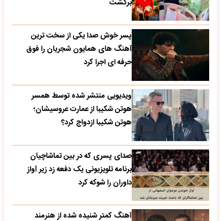
برگشت
پسر خوش صدا یکی از سخت ترین
آهنگ های همایون شجریان را فوق
حرفه ای اجرا کرد
ویدیویی منتشر شده توسط همسر
هوتن شکیبا از عمارت عروسیشان؛
هوتن شکیبا ازدواج کرد؟
صدای پسری که در بین تماشاچیان
برنامه تلویزیونی یک دفعه زد زیر آواز
داوران را شوکه کرد
آهنگ کمتر شنیده شده از هنرمند