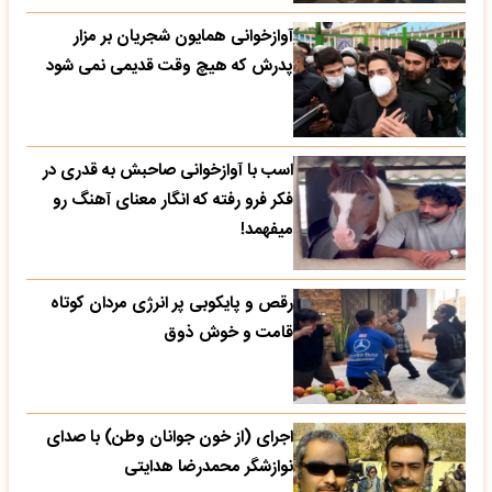
آوازخوانی همایون شجریان بر مزار
پدرش که هیچ وقت قدیمی نمی شود
اسب با آوازخوانی صاحبش به قدری در
فکر فرو رفته که انگار معنای آهنگ رو
میفهمد!
رقص و پایکوبی پر انرژی مردان کوتاه
قامت و خوش ذوق
اجرای (از خون جوانان وطن) با صدای
نوازشگر محمدرضا هدایتی