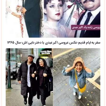
سفر به ایام قدیم؛ عکس عروسی اکبر عبدی با دختر دایی اش؛ سال ۱۳۶۵