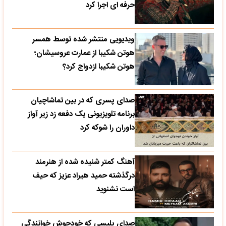
حرفه ای اجرا کرد
ویدیویی منتشر شده توسط همسر
هوتن شکیبا از عمارت عروسیشان؛
هوتن شکیبا ازدواج کرد؟
صدای پسری که در بین تماشاچیان
برنامه تلویزیونی یک دفعه زد زیر آواز
داوران را شوکه کرد
آهنگ کمتر شنیده شده از هنرمند
درگذشته حمید هیراد عزیز که حیف
است نشنوید
صدای پلیسی که خودجوش خوانندگی