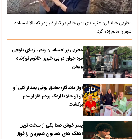
مطربی خیابانی؛ هنرمندی این خانم در کنار غم پدر که بالا ایستاده
شهر را ماتم زده کرد
مطربی پر احساس؛ رقص زیبای بلوچی
مرد جوان در بی خبری خانوم نوازنده
ویولن
آواز ماندگار؛ صادق بوقی بعد از کلی آو
آو آو حالا با اردک بودم غاز اومدم
برگشت
پسر خوش صدا یکی از سخت ترین
آهنگ های همایون شجریان را فوق