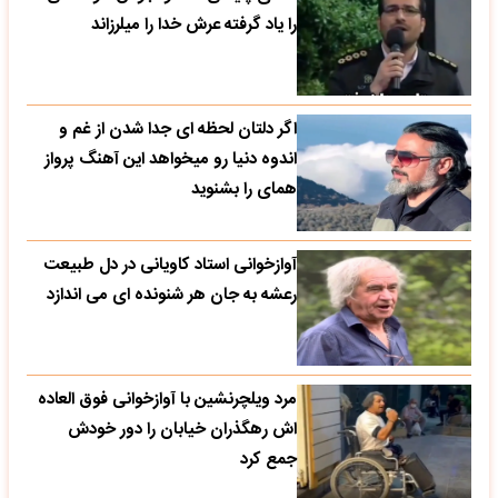
را یاد گرفته عرش خدا را میلرزاند
اگر دلتان لحظه ای جدا شدن از غم و
اندوه دنیا رو میخواهد این آهنگ پرواز
همای را بشنوید
آوازخوانی استاد کاویانی در دل طبیعت
رعشه به جان هر شنونده ای می اندازد
مرد ویلچرنشین با آوازخوانی فوق العاده
اش رهگذران خیابان را دور خودش
جمع کرد