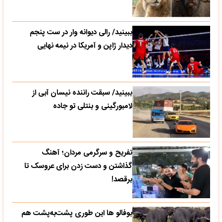
ببینید/ رالی دیوانه وار در ست پنجم
دیدار ژاپن و آمریکا در نیمه نهایی
ببینید/ سبقت راننده نیسان آبی از
لامبورگینی و بنتلی تو جاده
تفریح و سرگرمی مردان؛ آهنگ
گذاشتن و دست زدن برای عروسک تا
برقصد!
بوفالو ها این‌ طوری پشت‌به‌پشت هم