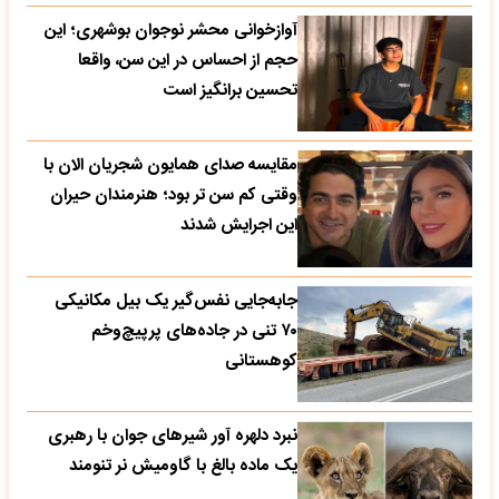
آوازخوانی محشر نوجوان بوشهری؛ این
حجم از احساس در این سن، واقعا
تحسین‌ برانگیز است
مقایسه صدای همایون شجریان الان با
وقتی کم سن تر بود؛ هنرمندان حیران
این اجرایش شدند
جابه‌جایی نفس‌گیر یک بیل مکانیکی
۷۰ تنی در جاده‌های پرپیچ‌وخم
کوهستانی
نبرد دلهره آور شیرهای جوان با رهبری
یک ماده بالغ با گاومیش نر تنومند