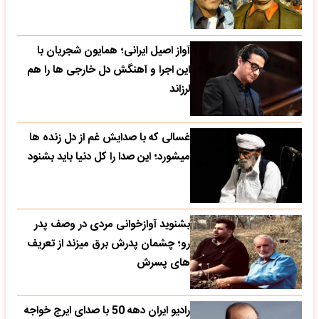
آواز اصیل ایرانی؛ همایون شجریان با
این اجرا و آهنگش دل خارجی ها را هم
لرزاند
غسالی که با صدایش غم از دل زنده ها
میشورد؛ این صدا را کل دنیا باید بشنود
بشنوید آوازخوانی مردی در وصف پدر
رو؛ چشمان پدرش برق میزند از تعریف
های پسرش
رادیو ایران دهه 50 با صدای ایرج خواجه