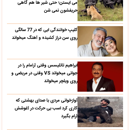
می‌ ایستن؛ حتی شیر ها هم گاهی
حریفشون نمی‌ شن
کلیپ خوانندگی ابی که در 77 سالگی
روی سن دراز کشیده و آهنگ میخواند
ابراهیم تاتلیسس وقتی آرامام را در
جوانی میخواند VS وقتی در مریضی و
روی ویلچر میخواند
آوازخوانی مردی با صدای بهشتی که
کاری کرد اسب بی حرکت در آغوشش
آرام بگیرد