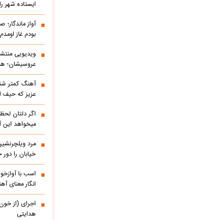
ایستاده شهر را 
آواز ماندگار؛ ص
بودم غاز اومد
ویدیویی منتشر
عروسیشان؛ هوت
آهنگ کمتر شنی
عزیز که حیف 
اگر دلتان لحظه
میخواهد این آ
مرد ویلچرنشین 
خیابان را دور
اسب با آوازخو
انگار معنای آه
اجرای (از خون
هدایتی