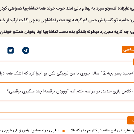
؛ علیزاده کنسرتو سپرد به بهنام بانی انقد خوب خوند همه تماشاچیا همراهی کردن
ی؛ حامیم تو کنسرتش حس غم گرفته بود دختر تماشاچی یه چی گفت ترکید از خند
؛ چه کاریه معین زد میخونه بلندگو بده دست تماشاچیا اونا بخونن همشو خوندن 
حساسی
با من غریبگی نکن رو اجرا کرد که اشک همه دراومد
 کلاس بازی جدید: تو مراسم ختم آدم آووردن برقصه! چند میگیری برقصی؟
ب
 هنرمندی این خانم در کنار غم پدر که بالا
مطربی پر احساس؛ رقص زیبای بلوچی مر