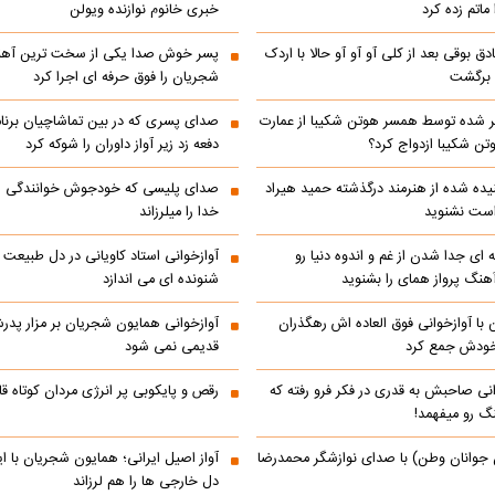
ماتم زده کرد
خبری خانوم نوازنده ویولن
ادق بوقی بعد از کلی آو آو آو حالا با اردک
پسر خوش صدا یکی از سخت ترین آه
م برگشت
شجریان را فوق حرفه ای اجرا کرد
 شده توسط همسر هوتن شکیبا از عمارت
صدای پسری که در بین تماشاچیان برنام
ن شکیبا ازدواج کرد؟
دفعه زد زیر آواز داوران را شوکه کرد
ده شده از هنرمند درگذشته حمید هیراد
صدای پلیسی که خودجوش خوانندگی را 
است نشنوید
خدا را میلرزاند
 ای جدا شدن از غم و اندوه دنیا رو
آوازخوانی استاد کاویانی در دل طبیعت
هنگ پرواز همای را بشنوید
شنونده ای می اندازد
با آوازخوانی فوق العاده اش رهگذران
آوازخوانی همایون شجریان بر مزار پد
 خودش جمع کرد
قدیمی نمی شود
انی صاحبش به قدری در فکر فرو رفته که
رقص و پایکوبی پر انرژی مردان کوتاه
نگ رو میفهمد!
 جوانان وطن) با صدای نوازشگر محمدرضا
آواز اصیل ایرانی؛ همایون شجریان با 
دل خارجی ها را هم لرزاند