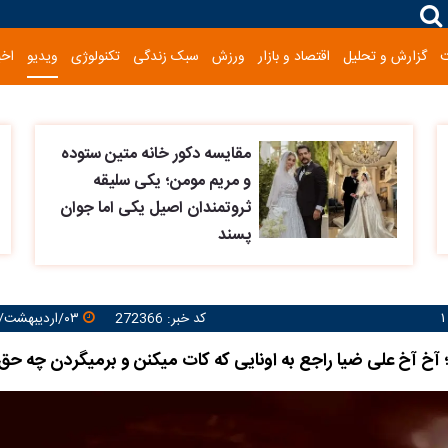
گزارش و تحلیل
اقتصاد و بازار
ورزش
سبک زندگی
تکنولوژی
ویدیو
اخب
مقایسه دکور خانه متین ستوده
و مریم مومن؛ یکی سلیقه
ثروتمندان اصیل یکی اما جوان
پسند
کد خبر: 272366
۰۳/اردیبهشت/۱۴۰۵ ۱۲:۰۶:۳۶
 آخ آخ علی ضیا راجع به اونایی که کات میکنن و برمیگردن چه ح