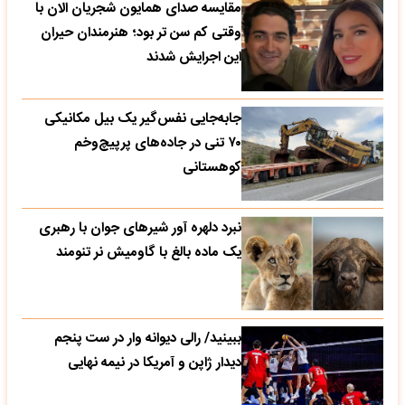
مقایسه صدای همایون شجریان الان با
وقتی کم سن تر بود؛ هنرمندان حیران
این اجرایش شدند
جابه‌جایی نفس‌گیر یک بیل مکانیکی
۷۰ تنی در جاده‌های پرپیچ‌وخم
کوهستانی
نبرد دلهره آور شیرهای جوان با رهبری
یک ماده بالغ با گاومیش نر تنومند
ببینید/ رالی دیوانه وار در ست پنجم
دیدار ژاپن و آمریکا در نیمه نهایی