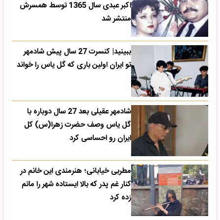
اکبر عبدی سال 1365 توسط همسرش
منتشر شد
ببینید| کنسرت 27 سال پیش شادمهر
تو ایران اولین باری که گل یاس را خواند
شادمهر عقیلی بعد 27 سال دوباره با
گل یاس وصف حضرت زهرا(س) کل
ایران رو احساسی کرد
مطربی خیابانی؛ هنرمندی این خانم در
کنار غم پدر که بالا ایستاده شهر را ماتم
زده کرد