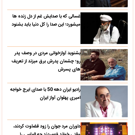
غسالی که با صدایش غم از دل زنده ها
میشورد؛ این صدا را کل دنیا باید بشنود
بشنوید آوازخوانی مردی در وصف پدر
رو؛ چشمان پدرش برق میزند از تعریف
های پسرش
رادیو ایران دهه 50 با صدای ایرج خواجه
امیری پهلوان آواز ایران
داوران مرد جوان را زود قضاوت کردند،
وقتی خواند فهمیدند چه الماسی را