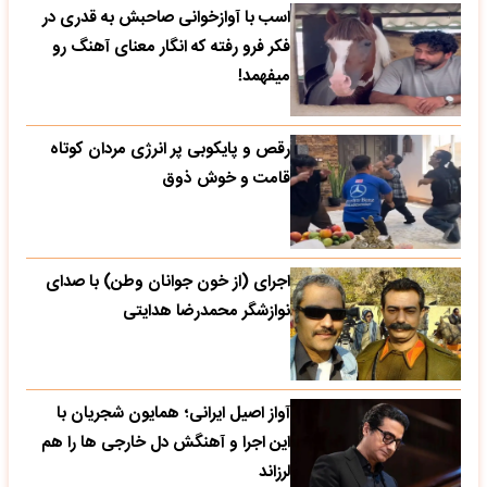
اسب با آوازخوانی صاحبش به قدری در
فکر فرو رفته که انگار معنای آهنگ رو
میفهمد!
رقص و پایکوبی پر انرژی مردان کوتاه
قامت و خوش ذوق
اجرای (از خون جوانان وطن) با صدای
نوازشگر محمدرضا هدایتی
آواز اصیل ایرانی؛ همایون شجریان با
این اجرا و آهنگش دل خارجی ها را هم
لرزاند