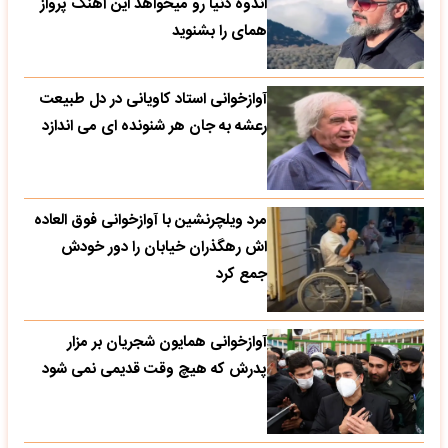
اندوه دنیا رو میخواهد این آهنگ پرواز
همای را بشنوید
آوازخوانی استاد کاویانی در دل طبیعت
رعشه به جان هر شنونده ای می اندازد
مرد ویلچرنشین با آوازخوانی فوق العاده
اش رهگذران خیابان را دور خودش
جمع کرد
آوازخوانی همایون شجریان بر مزار
پدرش که هیچ وقت قدیمی نمی شود