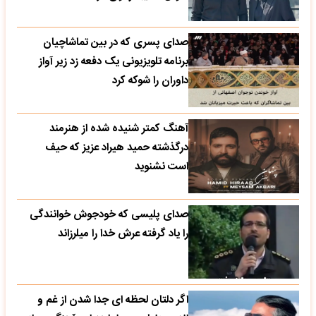
صدای پسری که در بین تماشاچیان
برنامه تلویزیونی یک دفعه زد زیر آواز
داوران را شوکه کرد
آهنگ کمتر شنیده شده از هنرمند
درگذشته حمید هیراد عزیز که حیف
است نشنوید
صدای پلیسی که خودجوش خوانندگی
را یاد گرفته عرش خدا را میلرزاند
اگر دلتان لحظه ای جدا شدن از غم و