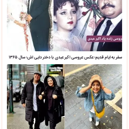
سفر به ایام قدیم؛ عکس عروسی اکبر عبدی با دختر دایی اش؛ سال ۱۳۶۵