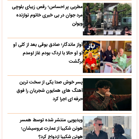
مطربی پر احساس؛ رقص زیبای بلوچی
مرد جوان در بی خبری خانوم نوازنده
ویولن
آواز ماندگار؛ صادق بوقی بعد از کلی آو
آو آو حالا با اردک بودم غاز اومدم
برگشت
پسر خوش صدا یکی از سخت ترین
آهنگ های همایون شجریان را فوق
حرفه ای اجرا کرد
ویدیویی منتشر شده توسط همسر
هوتن شکیبا از عمارت عروسیشان؛
هوتن شکیبا ازدواج کرد؟