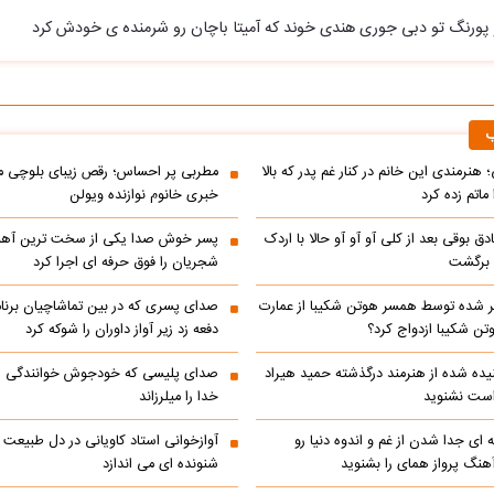
و پورنگ تو دبی جوری هندی خوند که آمیتا باچان رو شرمنده ی خودش کرد
ب
 هنرمندی این خانم در کنار غم پدر که بالا
مطربی پر احساس؛ رقص زیبای بلوچی مر
ماتم زده کرد
خبری خانوم نوازنده ویولن
ادق بوقی بعد از کلی آو آو آو حالا با اردک
پسر خوش صدا یکی از سخت ترین آه
م برگشت
شجریان را فوق حرفه ای اجرا کرد
 شده توسط همسر هوتن شکیبا از عمارت
صدای پسری که در بین تماشاچیان برنام
ن شکیبا ازدواج کرد؟
دفعه زد زیر آواز داوران را شوکه کرد
ده شده از هنرمند درگذشته حمید هیراد
صدای پلیسی که خودجوش خوانندگی را 
است نشنوید
خدا را میلرزاند
 ای جدا شدن از غم و اندوه دنیا رو
آوازخوانی استاد کاویانی در دل طبیعت
هنگ پرواز همای را بشنوید
شنونده ای می اندازد