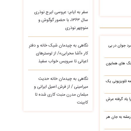
سفر به ایام,؛ عروسی ایرج نوذری
سال ۱۳۶۳، با حضور گوگوش و
منوچهر نوذری
نگاهی به چیدمان شیک خانه و دفترِ
د جوان در بی
کار «آشا محرابی»/ از لوسترهای
اعیانی تا سرویس خواب سفیذ
نگ های همایون
نگاهی به چیدمان خانه حدیث
ه تلویزیونی یک
میرامینی / از فرش اصیل ایرانی و
مبلمان مدرن منبت‌ کاری‌ شده تا
یاد گرفته عرش
کابینت
 رعشه به جان هر