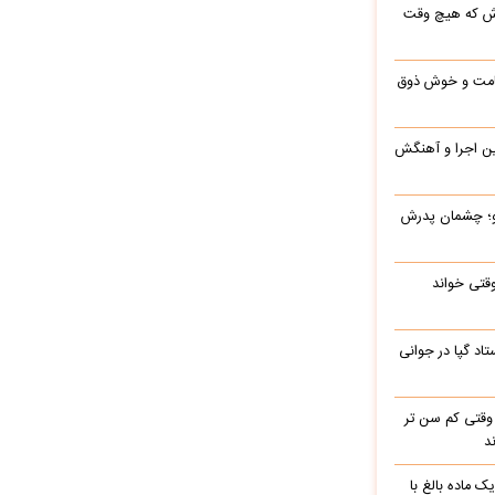
رش که هیچ وقت
 قامت و خوش ذوق
این اجرا و آهنگش
رو؛ چشمان پدرش
وقتی خواند
اد گپا در جوانی
وقتی کم سن تر
د
ک ماده بالغ با