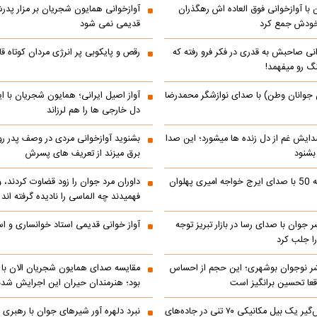
با آوازخوانی فوق العاده اش رهگذران
آوازخوانی همایون شجریان بر مزار پد
 خودش جمع کرد
قدیمی نمی شود
انی صاحبش به قدری در فکر فرو رفته که
رقص و پایکوبی پر انرژی مردان کوتاه
نگ رو میفهمد!
 جوانان وطن) با صدای نوازشگر محمدرضا
آواز اصیل ایرانی؛ همایون شجریان با 
دل خارجی ها را هم لرزاند
دایش غم از دل زنده ها میشورد؛ این صدا
بشنوید آوازخوانی مردی در وصف پدر 
 بشنود
برق میزند از تعریف های پسرش
رادیو ایران دهه 50 با صدای ایرج خواجه امیری پهلوان
داوران مرد جوان را زود قضاوت کردند، 
فهمیدند چه الماسی را نادیده گرفته اند
ر جوان با صدای رسا در بازار تبریز توجه
آواز خوانی قدیمی استاد خوانساری و است
را جلب کرد
شر نوجوان بوشهری؛ این حجم از احساس
مقایسه صدای همایون شجریان الان با 
عا تحسین‌ برانگیز است
بود؛ هنرمندان حیران این اجرایش شدن
جابه‌جایی نفس‌گیر یک بیل مکانیکی ۷۰ تنی در جاده‌های
نبرد دلهره آور شیرهای جوان با رهبری ی