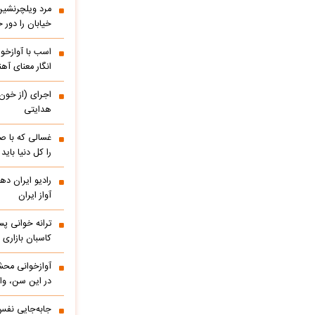
مرد ویلچرنشین 
خیابان را دور
اسب با آوازخو
انگار معنای آه
اجرای (از خون
هدایتی
غسالی که با ص
را کل دنیا باید
آواز ایران
ترانه خوانی پس
کاسبان بازاری 
آوازخوانی مح
در این سن، واق