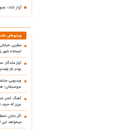
آواز شاد؛ عم
ویدیوهای جال
مطربی خیابانی؛
ایستاده شهر را 
آواز ماندگار؛ ص
بودم غاز اومد
ویدیویی منتشر
عروسیشان؛ هوت
آهنگ کمتر شنی
عزیز که حیف 
اگر دلتان لحظه
میخواهد این آ