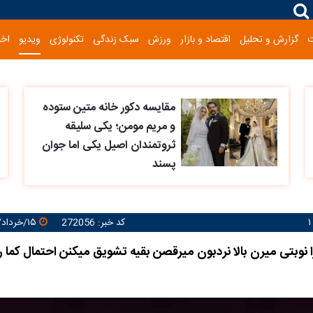
گزارش و تحلیل
اقتصاد و بازار
ورزش
سبک زندگی
تکنولوژی
ویدیو
اخب
مقایسه دکور خانه متین ستوده
و مریم مومن؛ یکی سلیقه
ثروتمندان اصیل یکی اما جوان
پسند
کد خبر: 272056
۱۵/خرداد/۱۴۰۵ ۱۱:۳۹:۲۸
ا نوبتی میرن بالا نردبون میرقصن بقیه تشویق میکنن احتمال کما 