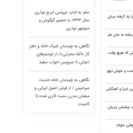
سفر به ایام,؛ عروسی ایرج نوذری
یاد گرفته عرش
سال ۱۳۶۳، با حضور گوگوش و
منوچهر نوذری
 رعشه به جان هر
نگاهی به چیدمان شیک خانه و دفترِ
رش که هیچ وقت
کار «آشا محرابی»/ از لوسترهای
اعیانی تا سرویس خواب سفیذ
 قامت و خوش ذوق
نگاهی به چیدمان خانه حدیث
میرامینی / از فرش اصیل ایرانی و
این اجرا و آهنگش
مبلمان مدرن منبت‌ کاری‌ شده تا
کابینت
رو؛ چشمان پدرش
وقتی خواند