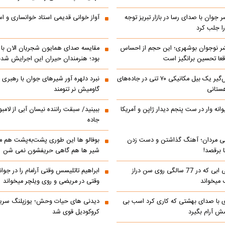
ر جوان با صدای رسا در بازار تبریز توجه
آواز خوانی قدیمی استاد خوانساری و است
را جلب کرد
شر نوجوان بوشهری؛ این حجم از احساس
مقایسه صدای همایون شجریان الان با 
عا تحسین‌ برانگیز است
بود؛ هنرمندان حیران این اجرایش شدن
جابه‌جایی نفس‌گیر یک بیل مکانیکی ۷۰ تنی در جاده‌های
نبرد دلهره آور شیرهای جوان با رهبری ی
ستانی
گاومیش نر تنومند
رالی دیوانه وار در ست پنجم دیدار ژاپن و آمریکا
ببینید/ سبقت راننده نیسان آبی از لامبو
جاده
می مردان؛ آهنگ گذاشتن و دست زدن
بوفالو ها این‌ طوری پشت‌به‌پشت هم م
 برقصد!
شیر ها هم گاهی حریفشون نمی‌ شن
کلیپ خوانندگی ابی که در 77 سالگی روی سن دراز
 میخواند
وقتی در مریضی و روی ویلچر میخواند
ی با صدای بهشتی که کاری کرد اسب بی
دیدنی های حیات وحش؛ یوزپلنگ سری
 آرام بگیرد
کروکودیل قوی شد