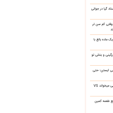
اد گپا در جوانی
وقتی کم سن تر
د
ک ماده بالغ با
رگینی و بنتلی تو
ی‌ ایستن؛ حتی
ابراهیم تاتلیسس وقتی آرامام را در جوانی میخواند VS
ع طعمه کمین