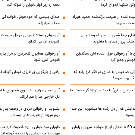
ن شکیبا ازدواج کرد؟
دفعه زد زیر آواز داوران را شوکه کرد
ده شده از هنرمند درگذشته حمید هیراد
صدای پلیسی که خودجوش خوانندگی را 
است نشنوید
خدا را میلرزاند
 ای جدا شدن از غم و اندوه دنیا رو
آوازخوانی استاد کاویانی در دل طبیعت
هنگ پرواز همای را بشنوید
شنونده ای می اندازد
با آوازخوانی فوق العاده اش رهگذران
آوازخوانی همایون شجریان بر مزار پد
 خودش جمع کرد
قدیمی نمی شود
انی صاحبش به قدری در فکر فرو رفته که
رقص و پایکوبی پر انرژی مردان کوتاه
نگ رو میفهمد!
 جوانان وطن) با صدای نوازشگر محمدرضا
آواز اصیل ایرانی؛ همایون شجریان با 
دل خارجی ها را هم لرزاند
دایش غم از دل زنده ها میشورد؛ این صدا
بشنوید آوازخوانی مردی در وصف پدر 
 بشنود
برق میزند از تعریف های پسرش
رادیو ایران دهه 50 با صدای ایرج خواجه امیری پهلوان
داوران مرد جوان را زود قضاوت کردند، 
فهمیدند چه الماسی را نادیده گرفته اند