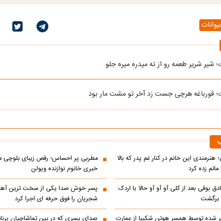
یوانات
؛ شیر شریر طعمه رو از ته میدره میره جلو
ت؛ قورباغه هرچی جست زد آخر تو مشت مار بود
ب
 هنرمندی این خانم در کنار غم پدر که بالا
مطربی پر احساس؛ رقص زیبای بلوچی مر
ماتم زده کرد
خبری خانوم نوازنده ویولن
ادق بوقی بعد از کلی آو آو آو حالا با اردک
پسر خوش صدا یکی از سخت ترین آه
م برگشت
شجریان را فوق حرفه ای اجرا کرد
 شده توسط همسر هوتن شکیبا از عمارت
صدای پسری که در بین تماشاچیان برنام