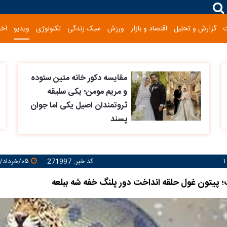
گزارش و تحلیل
اقتصاد و بازار
ورزش
سبک زندگی
تکنولوژی
ویدیو
اخب
مقایسه دکور خانه متین ستوده
و مریم مومن؛ یکی سلیقه
ثروتمندان اصیل یکی اما جوان
پسند
کد خبر: 271997
۰۵/خرداد/۱۴۰۵ ۱۶:۵۸:۳۱
؛ پیتون غول حلقه انداخت دور پلنگ خفه شه ببلعه