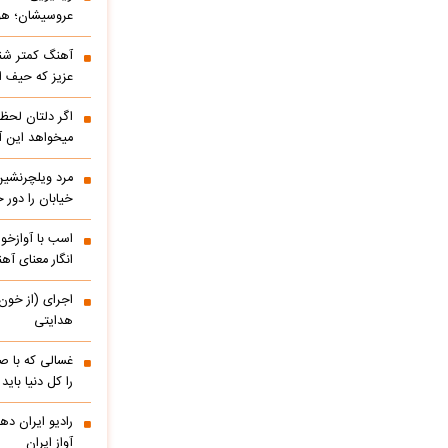
عروسیشان؛ هوت
آهنگ کمتر شنی
عزیز که حیف 
اگر دلتان لحظه
میخواهد این آ
مرد ویلچرنشین 
خیابان را دور
اسب با آوازخو
انگار معنای آه
اجرای (از خون
هدایتی
غسالی که با ص
را کل دنیا باید
آواز ایران