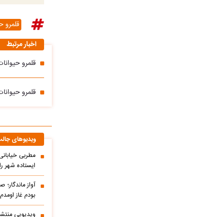
قلمرو ح
اخبار مرتبط
قلمرو حیوانات
قلمرو حیوانا
ویدیوهای جال
مطربی خیابانی؛
ایستاده شهر را 
آواز ماندگار؛ ص
بودم غاز اومد
ویدیویی منتشر