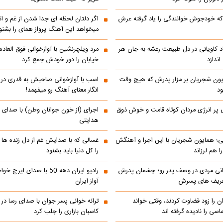
ه خودجوش خوانندگی را یاد گرفته عرش
اگر دلتان لحظه ای جدا شدن از غم و اند
میخواهد این آهنگ پرواز همای را بشنو
اد کاویانی در دل طبیعت رعشه به جان هر
مرد ویلچرنشین با آوازخوانی فوق العاد
ندازد
خیابان را دور خودش جمع کرد
یون شجریان بر مزار پدرش که هیچ وقت
اسب با آوازخوانی صاحبش به قدری در فک
د
انگار معنای آهنگ رو میفهمد!
 پر انرژی مردان کوتاه قامت و خوش ذوق
اجرای (از خون جوانان وطن) با صدای 
هدایتی
انی؛ همایون شجریان با این اجرا و آهنگش
غسالی که با صدایش غم از دل زنده ها 
 هم لرزاند
را کل دنیا باید بشنود
انی مردی در وصف پدر رو؛ چشمان پدرش
رادیو ایران دهه 50 با صدای ا
تعریف های پسرش
آواز ایران
ن را زود قضاوت کردند، وقتی خواند
ترانه خوانی پسر جوان با صدای رسا در با
اسی را نادیده گرفته اند
کاسبان بازاری را جلب کرد