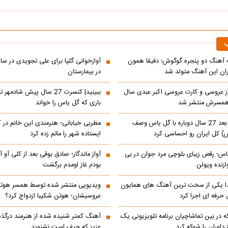
ب
ه آهنگ دو پنجره گوگوش؛ دقیقا همون
آوازخوانی گلپا برای علی تجویدی در سال
ران این آهنگ متولد شد
در بیمارستان
 از عروسی و کارت عروسی اکبر عبدی سال
ببینید| کنسرت 27 سال پیش شادم
باری که گل یاس را خواند
شادمهر عقیلی بعد 27 سال دوباره با گل یاس وصف
مطربی خیابانی؛ هنرمندی این خانم در کنا
 کل ایران رو احساسی کرد
ایستاده شهر را ماتم زده کرد
س؛ رقص زیبای بلوچی مرد جوان در بی
آواز ماندگار؛ صادق بوقی بعد از کلی آو آو
زنده ویولن
بودم غاز اومدم برگشت
یکی از سخت ترین آهنگ های همایون
ویدیویی منتشر شده توسط همسر هوتن 
حرفه ای اجرا کرد
عروسیشان؛ هوتن شکیبا ازدواج کرد؟
در بین تماشاچیان برنامه تلویزیونی یک
آهنگ کمتر شنیده شده از هنرمند درگذ
ز داوران را شوکه کرد
عزیز که حیف است نشنوید