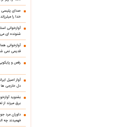
صدای پلیسی ک
خدا را میلرزاند
آوازخوانی است
شنونده ای می ا
آوازخوانی هما
قدیمی نمی شو
رقص و پایکوبی
آواز اصیل ایر
دل خارجی ها را
بشنوید آوازخو
برق میزند از 
داوران مرد جوا
فهمیدند چه الم