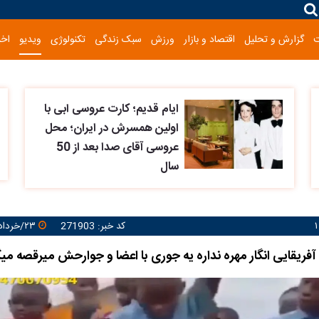
گزارش و تحلیل
اقتصاد و بازار
ورزش
سبک زندگی
تکنولوژی
ویدیو
اخب
ایام قدیم؛ کارت عروسی ابی با
اولین همسرش در ایران؛ محل
عروسی آقای صدا بعد از 50
سال
کد خبر: 271903
۲۳/خرداد/۱۴۰۵ ۱۰:۱۹:۴۰
 آفریقایی انگار مهره نداره یه جوری با اعضا و جوارحش میرقصه میگ