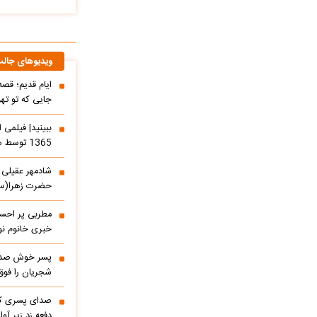
ویدیوهای جال
ایام قدیم؛ قص
جایی که تو ته
ببینید| فیلمی
1365 توسط همسرش منتشر شد
حضرت زهرا(س)
مطربی پر احسا
خبری خانوم نوا
پسر خوش صدا 
شجریان را فوق 
صدای پسری که 
دفعه زد زیر آوا