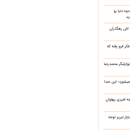
وه دنیا رو
ید
ه اش رهگذران
ر فرو رفته که
نوازشگر محمدرضا
میشورد؛ این صدا
یرج خواجه امیری پهلوان
زار تبریز توجه