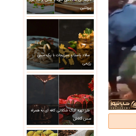
پروتئین
سالاد پاستا و سبزیجات با یک سس
رژیمی
طرز تهیه کیک شکلاتی کافه ای به همراه
سس گاناش