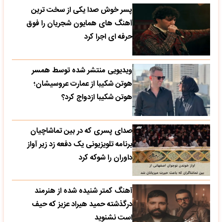
پسر خوش صدا یکی از سخت ترین
آهنگ های همایون شجریان را فوق
حرفه ای اجرا کرد
ویدیویی منتشر شده توسط همسر
هوتن شکیبا از عمارت عروسیشان؛
هوتن شکیبا ازدواج کرد؟
صدای پسری که در بین تماشاچیان
برنامه تلویزیونی یک دفعه زد زیر آواز
داوران را شوکه کرد
آهنگ کمتر شنیده شده از هنرمند
درگذشته حمید هیراد عزیز که حیف
است نشنوید