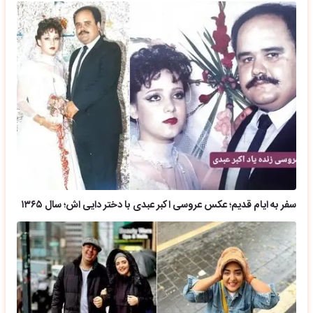
سفر به ایام قدیم؛ عکس عروسی اکبر عبدی با دختر دایی اش؛ سال ۱۳۶۵