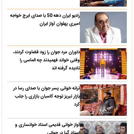
رادیو ایران دهه 50 با صدای ایرج خواجه
امیری پهلوان آواز ایران
داوران مرد جوان را زود قضاوت کردند،
وقتی خواند فهمیدند چه الماسی را
نادیده گرفته اند
ترانه خوانی پسر جوان با صدای رسا در
بازار تبریز توجه کاسبان بازاری را جلب
کرد
آواز خوانی قدیمی استاد خوانساری و
استاد گپا در جوانی