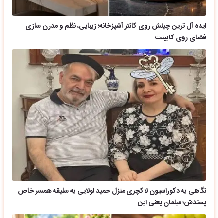
ایده آل ترین چینش روی کانتر آشپزخانه؛ زیبایی، نظم و مدرن سازی
فضای روی کابینت
نگاهی به دکوراسیون لاکچری منزل حمید لولایی به سلیقه همسر خاص
پسندش؛ مبلمان یعنی این