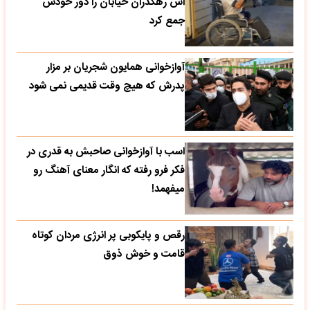
اش رهگذران خیابان را دور خودش
جمع کرد
آوازخوانی همایون شجریان بر مزار
پدرش که هیچ وقت قدیمی نمی شود
اسب با آوازخوانی صاحبش به قدری در
فکر فرو رفته که انگار معنای آهنگ رو
میفهمد!
رقص و پایکوبی پر انرژی مردان کوتاه
قامت و خوش ذوق