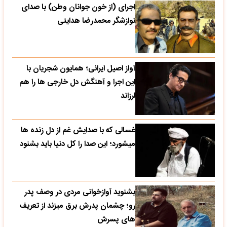
اجرای (از خون جوانان وطن) با صدای
نوازشگر محمدرضا هدایتی
آواز اصیل ایرانی؛ همایون شجریان با
این اجرا و آهنگش دل خارجی ها را هم
لرزاند
غسالی که با صدایش غم از دل زنده ها
میشورد؛ این صدا را کل دنیا باید بشنود
بشنوید آوازخوانی مردی در وصف پدر
رو؛ چشمان پدرش برق میزند از تعریف
های پسرش