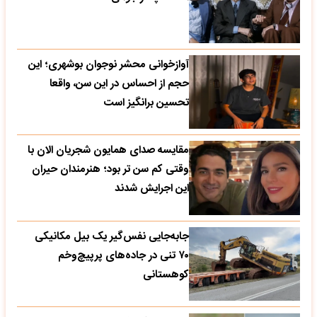
آوازخوانی محشر نوجوان بوشهری؛ این
حجم از احساس در این سن، واقعا
تحسین‌ برانگیز است
مقایسه صدای همایون شجریان الان با
وقتی کم سن تر بود؛ هنرمندان حیران
این اجرایش شدند
جابه‌جایی نفس‌گیر یک بیل مکانیکی
۷۰ تنی در جاده‌های پرپیچ‌وخم
کوهستانی