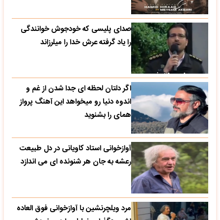
صدای پلیسی که خودجوش خوانندگی
را یاد گرفته عرش خدا را میلرزاند
اگر دلتان لحظه ای جدا شدن از غم و
اندوه دنیا رو میخواهد این آهنگ پرواز
همای را بشنوید
آوازخوانی استاد کاویانی در دل طبیعت
رعشه به جان هر شنونده ای می اندازد
مرد ویلچرنشین با آوازخوانی فوق العاده