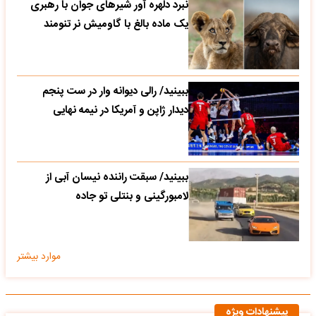
نبرد دلهره آور شیرهای جوان با رهبری
یک ماده بالغ با گاومیش نر تنومند
ببینید/ رالی دیوانه وار در ست پنجم
دیدار ژاپن و آمریکا در نیمه نهایی
ببینید/ سبقت راننده نیسان آبی از
لامبورگینی و بنتلی تو جاده
موارد بیشتر
پیشنهادات ویژه