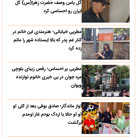
گل یاس وصف حضرت زهرا(س) کل
ایران رو احساسی کرد
مطربی خیابانی؛ هنرمندی این خانم در
کنار غم پدر که بالا ایستاده شهر را ماتم
زده کرد
مطربی پر احساس؛ رقص زیبای بلوچی
مرد جوان در بی خبری خانوم نوازنده
ویولن
آواز ماندگار؛ صادق بوقی بعد از کلی آو
آو آو حالا با اردک بودم غاز اومدم
برگشت