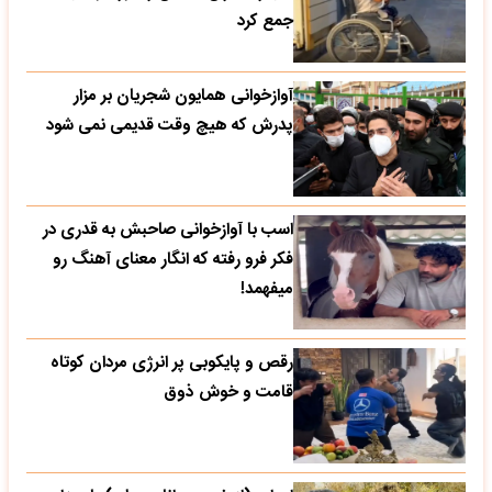
جمع کرد
آوازخوانی همایون شجریان بر مزار
پدرش که هیچ وقت قدیمی نمی شود
اسب با آوازخوانی صاحبش به قدری در
فکر فرو رفته که انگار معنای آهنگ رو
میفهمد!
رقص و پایکوبی پر انرژی مردان کوتاه
قامت و خوش ذوق