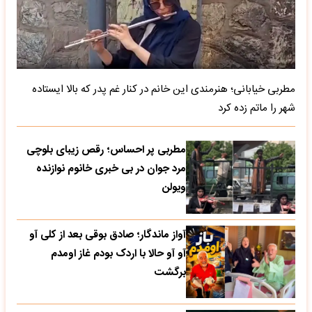
مطربی خیابانی؛ هنرمندی این خانم در کنار غم پدر که بالا ایستاده
شهر را ماتم زده کرد
مطربی پر احساس؛ رقص زیبای بلوچی
مرد جوان در بی خبری خانوم نوازنده
ویولن
آواز ماندگار؛ صادق بوقی بعد از کلی آو
آو آو حالا با اردک بودم غاز اومدم
برگشت