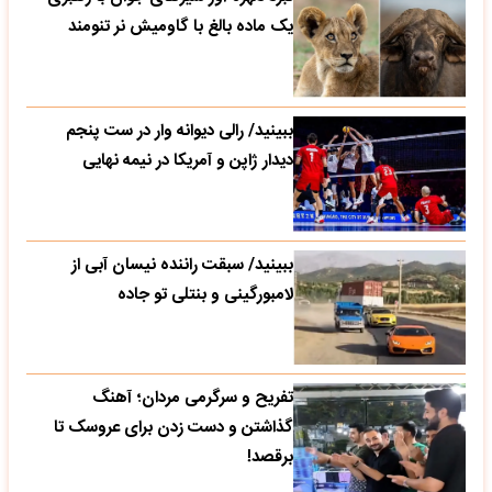
یک ماده بالغ با گاومیش نر تنومند
ببینید/ رالی دیوانه وار در ست پنجم
دیدار ژاپن و آمریکا در نیمه نهایی
ببینید/ سبقت راننده نیسان آبی از
لامبورگینی و بنتلی تو جاده
تفریح و سرگرمی مردان؛ آهنگ
گذاشتن و دست زدن برای عروسک تا
برقصد!