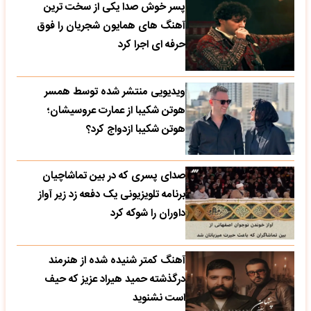
پسر خوش صدا یکی از سخت ترین
آهنگ های همایون شجریان را فوق
حرفه ای اجرا کرد
ویدیویی منتشر شده توسط همسر
هوتن شکیبا از عمارت عروسیشان؛
هوتن شکیبا ازدواج کرد؟
صدای پسری که در بین تماشاچیان
برنامه تلویزیونی یک دفعه زد زیر آواز
داوران را شوکه کرد
آهنگ کمتر شنیده شده از هنرمند
درگذشته حمید هیراد عزیز که حیف
است نشنوید