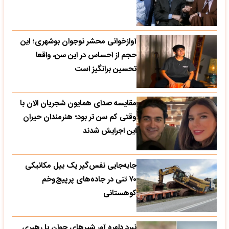
آوازخوانی محشر نوجوان بوشهری؛ این
حجم از احساس در این سن، واقعا
تحسین‌ برانگیز است
مقایسه صدای همایون شجریان الان با
وقتی کم سن تر بود؛ هنرمندان حیران
این اجرایش شدند
جابه‌جایی نفس‌گیر یک بیل مکانیکی
۷۰ تنی در جاده‌های پرپیچ‌وخم
کوهستانی
نبرد دلهره آور شیرهای جوان با رهبری