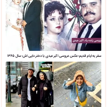
سفر به ایام قدیم؛ عکس عروسی اکبر عبدی با دختر دایی اش؛ سال ۱۳۶۵