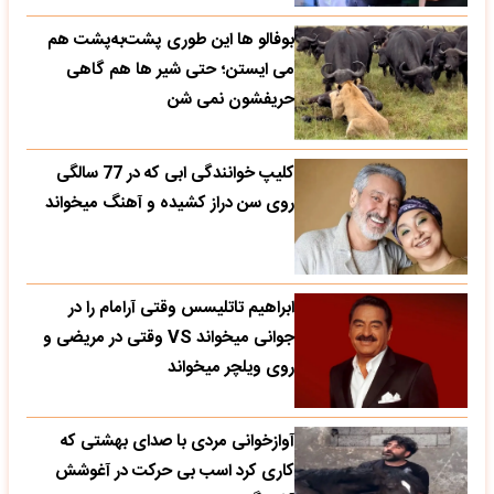
بوفالو ها این‌ طوری پشت‌به‌پشت هم
می‌ ایستن؛ حتی شیر ها هم گاهی
حریفشون نمی‌ شن
کلیپ خوانندگی ابی که در 77 سالگی
روی سن دراز کشیده و آهنگ میخواند
ابراهیم تاتلیسس وقتی آرامام را در
جوانی میخواند VS وقتی در مریضی و
روی ویلچر میخواند
آوازخوانی مردی با صدای بهشتی که
کاری کرد اسب بی حرکت در آغوشش