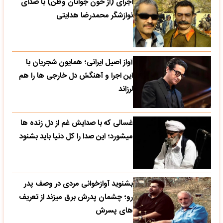
اجرای (از خون جوانان وطن) با صدای
نوازشگر محمدرضا هدایتی
آواز اصیل ایرانی؛ همایون شجریان با
این اجرا و آهنگش دل خارجی ها را هم
لرزاند
غسالی که با صدایش غم از دل زنده ها
میشورد؛ این صدا را کل دنیا باید بشنود
بشنوید آوازخوانی مردی در وصف پدر
رو؛ چشمان پدرش برق میزند از تعریف
های پسرش