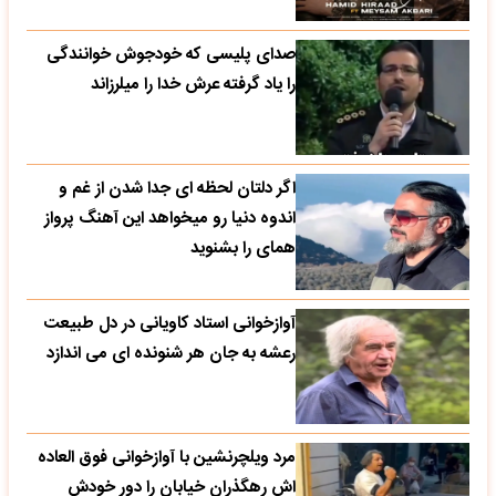
صدای پلیسی که خودجوش خوانندگی
را یاد گرفته عرش خدا را میلرزاند
اگر دلتان لحظه ای جدا شدن از غم و
اندوه دنیا رو میخواهد این آهنگ پرواز
همای را بشنوید
آوازخوانی استاد کاویانی در دل طبیعت
رعشه به جان هر شنونده ای می اندازد
مرد ویلچرنشین با آوازخوانی فوق العاده
اش رهگذران خیابان را دور خودش