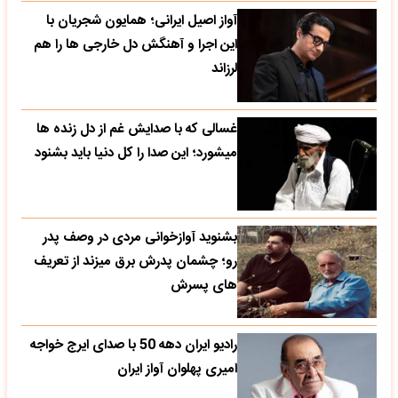
آواز اصیل ایرانی؛ همایون شجریان با
این اجرا و آهنگش دل خارجی ها را هم
لرزاند
غسالی که با صدایش غم از دل زنده ها
میشورد؛ این صدا را کل دنیا باید بشنود
بشنوید آوازخوانی مردی در وصف پدر
رو؛ چشمان پدرش برق میزند از تعریف
های پسرش
رادیو ایران دهه 50 با صدای ایرج خواجه
امیری پهلوان آواز ایران