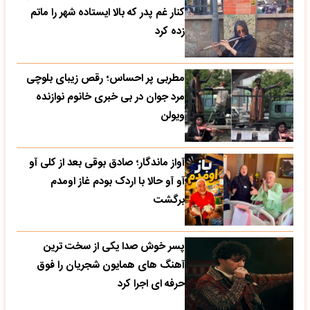
کنار غم پدر که بالا ایستاده شهر را ماتم
زده کرد
مطربی پر احساس؛ رقص زیبای بلوچی
مرد جوان در بی خبری خانوم نوازنده
ویولن
آواز ماندگار؛ صادق بوقی بعد از کلی آو
آو آو حالا با اردک بودم غاز اومدم
برگشت
پسر خوش صدا یکی از سخت ترین
آهنگ های همایون شجریان را فوق
حرفه ای اجرا کرد