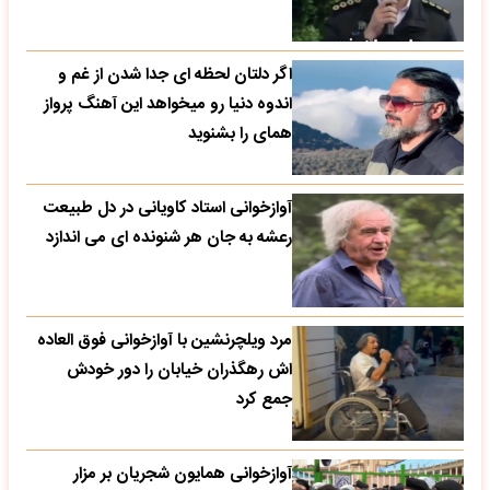
اگر دلتان لحظه ای جدا شدن از غم و
اندوه دنیا رو میخواهد این آهنگ پرواز
همای را بشنوید
آوازخوانی استاد کاویانی در دل طبیعت
رعشه به جان هر شنونده ای می اندازد
مرد ویلچرنشین با آوازخوانی فوق العاده
اش رهگذران خیابان را دور خودش
جمع کرد
آوازخوانی همایون شجریان بر مزار