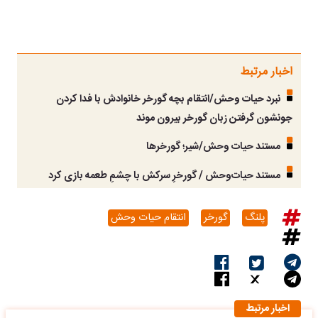
اخبار مرتبط
نبرد حیات وحش/انتقام بچه گورخر خانوادش با فدا کردن
جونشون گرفتن زبان گورخر بیرون موند
مستند حیات وحش/شیر؛ گورخرها
مستند حیات‌وحش / گورخرِ سرکش با چشمِ طعمه بازی کرد
پلنگ
گورخر
انتقام حیات وحش
اخبار مرتبط