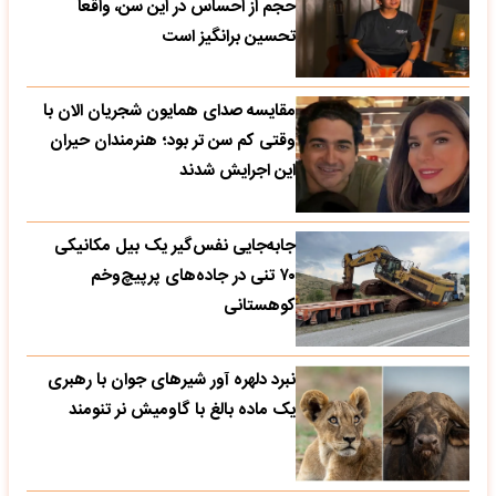
حجم از احساس در این سن، واقعا
تحسین‌ برانگیز است
مقایسه صدای همایون شجریان الان با
وقتی کم سن تر بود؛ هنرمندان حیران
این اجرایش شدند
جابه‌جایی نفس‌گیر یک بیل مکانیکی
۷۰ تنی در جاده‌های پرپیچ‌وخم
کوهستانی
نبرد دلهره آور شیرهای جوان با رهبری
یک ماده بالغ با گاومیش نر تنومند