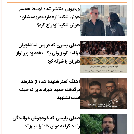
ویدیویی منتشر شده توسط همسر
هوتن شکیبا از عمارت عروسیشان؛
هوتن شکیبا ازدواج کرد؟
صدای پسری که در بین تماشاچیان
برنامه تلویزیونی یک دفعه زد زیر آواز
داوران را شوکه کرد
آهنگ کمتر شنیده شده از هنرمند
درگذشته حمید هیراد عزیز که حیف
است نشنوید
صدای پلیسی که خودجوش خوانندگی
را یاد گرفته عرش خدا را میلرزاند