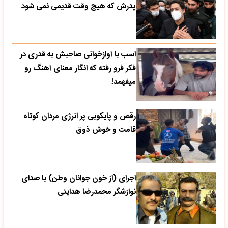
پدرش که هیچ وقت قدیمی نمی شود
اسب با آوازخوانی صاحبش به قدری در
فکر فرو رفته که انگار معنای آهنگ رو
میفهمد!
رقص و پایکوبی پر انرژی مردان کوتاه
قامت و خوش ذوق
اجرای (از خون جوانان وطن) با صدای
نوازشگر محمدرضا هدایتی