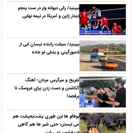
ببینید/ رالی دیوانه وار در ست پنجم
دیدار ژاپن و آمریکا در نیمه نهایی
ببینید/ سبقت راننده نیسان آبی از
لامبورگینی و بنتلی تو جاده
تفریح و سرگرمی مردان؛ آهنگ
گذاشتن و دست زدن برای عروسک تا
برقصد!
بوفالو ها این‌ طوری پشت‌به‌پشت هم
می‌ ایستن؛ حتی شیر ها هم گاهی
حریفشون نمی‌ شن