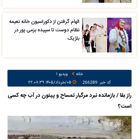
الهام گرفتن از دکوراسیون خانه نعیمه
نظام دوست تا سپیده بزمی پور در
بلژیک
خانه
ویدیو ۱
کد خبر: 266289
۰۵/خرداد/۱۴۰۵ ۲۲:۰۸:۳۹
راز بقا / بازمانده نبرد مرگبار تمساح و پیتون در آب چه کسی
است؟