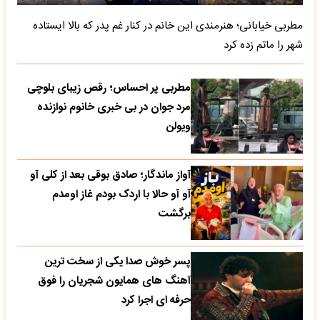
مطربی خیابانی؛ هنرمندی این خانم در کنار غم پدر که بالا ایستاده
شهر را ماتم زده کرد
مطربی پر احساس؛ رقص زیبای بلوچی
مرد جوان در بی خبری خانوم نوازنده
ویولن
آواز ماندگار؛ صادق بوقی بعد از کلی آو
آو آو حالا با اردک بودم غاز اومدم
برگشت
پسر خوش صدا یکی از سخت ترین
آهنگ های همایون شجریان را فوق
حرفه ای اجرا کرد