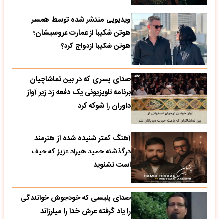
ویدیویی منتشر شده توسط همسر
هوتن شکیبا از عمارت عروسیشان؛
هوتن شکیبا ازدواج کرد؟
صدای پسری که در بین تماشاچیان
برنامه تلویزیونی یک دفعه زد زیر آواز
داوران را شوکه کرد
آهنگ کمتر شنیده شده از هنرمند
درگذشته حمید هیراد عزیز که حیف
است نشنوید
صدای پلیسی که خودجوش خوانندگی
را یاد گرفته عرش خدا را میلرزاند