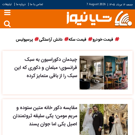
|
|
تماس با ما
درباره ما
تبلیغات
جمعه ۱۶ مرداد ۱۴۰۵
|
7 August 2026
قیمت خودرو
قیمت سکه
دانش آراستگی
پرسپولیس
چیدمان دکوراسیون به سبک
فرانسوی؛ مبلمان و دکوری که این
سبک را از باقی متمایز کرده
مقایسه دکور خانه متین ستوده و
مریم مومن؛ یکی سلیقه ثروتمندان
اصیل یکی اما جوان پسند