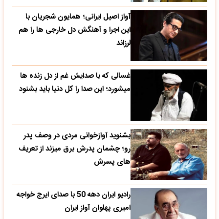
آواز اصیل ایرانی؛ همایون شجریان با
این اجرا و آهنگش دل خارجی ها را هم
لرزاند
غسالی که با صدایش غم از دل زنده ها
میشورد؛ این صدا را کل دنیا باید بشنود
بشنوید آوازخوانی مردی در وصف پدر
رو؛ چشمان پدرش برق میزند از تعریف
های پسرش
رادیو ایران دهه 50 با صدای ایرج خواجه
امیری پهلوان آواز ایران