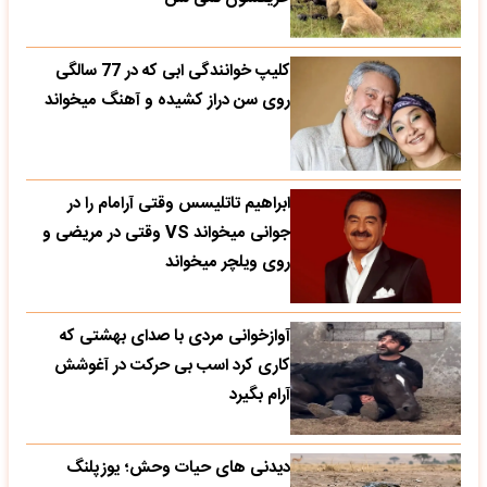
کلیپ خوانندگی ابی که در 77 سالگی
روی سن دراز کشیده و آهنگ میخواند
ابراهیم تاتلیسس وقتی آرامام را در
جوانی میخواند VS وقتی در مریضی و
روی ویلچر میخواند
آوازخوانی مردی با صدای بهشتی که
کاری کرد اسب بی حرکت در آغوشش
آرام بگیرد
دیدنی های حیات وحش؛ یوزپلنگ