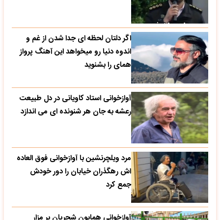
اگر دلتان لحظه ای جدا شدن از غم و
اندوه دنیا رو میخواهد این آهنگ پرواز
همای را بشنوید
آوازخوانی استاد کاویانی در دل طبیعت
رعشه به جان هر شنونده ای می اندازد
مرد ویلچرنشین با آوازخوانی فوق العاده
اش رهگذران خیابان را دور خودش
جمع کرد
آوازخوانی همایون شجریان بر مزار