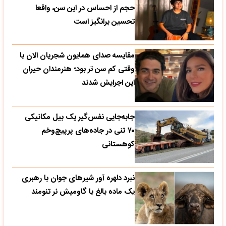
حجم از احساس در این سن، واقعا
تحسین‌ برانگیز است
مقایسه صدای همایون شجریان الان با
وقتی کم سن تر بود؛ هنرمندان حیران
این اجرایش شدند
جابه‌جایی نفس‌گیر یک بیل مکانیکی
۷۰ تنی در جاده‌های پرپیچ‌وخم
کوهستانی
نبرد دلهره آور شیرهای جوان با رهبری
یک ماده بالغ با گاومیش نر تنومند