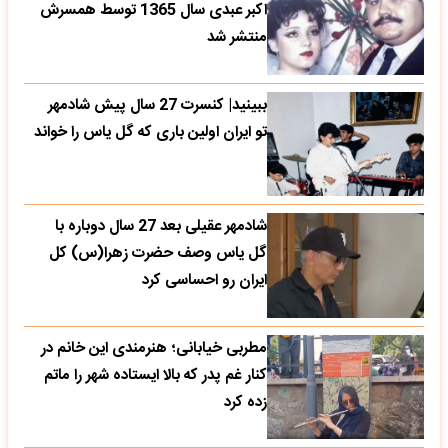
اکبر عبدی سال 1365 توسط همسرش
منتشر شد
ببینید| کنسرت 27 سال پیش شادمهر
تو ایران اولین باری که گل یاس را خواند
شادمهر عقیلی بعد 27 سال دوباره با
گل یاس وصف حضرت زهرا(س) کل
ایران رو احساسی کرد
مطربی خیابانی؛ هنرمندی این خانم در
کنار غم پدر که بالا ایستاده شهر را ماتم
زده کرد