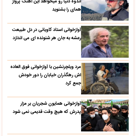
اندوه دنیا رو میخواهد این آهنگ پرواز
همای را بشنوید
آوازخوانی استاد کاویانی در دل طبیعت
رعشه به جان هر شنونده ای می اندازد
مرد ویلچرنشین با آوازخوانی فوق العاده
اش رهگذران خیابان را دور خودش
جمع کرد
آوازخوانی همایون شجریان بر مزار
پدرش که هیچ وقت قدیمی نمی شود