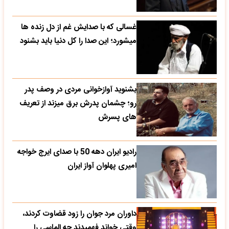
غسالی که با صدایش غم از دل زنده ها
میشورد؛ این صدا را کل دنیا باید بشنود
بشنوید آوازخوانی مردی در وصف پدر
رو؛ چشمان پدرش برق میزند از تعریف
های پسرش
رادیو ایران دهه 50 با صدای ایرج خواجه
امیری پهلوان آواز ایران
داوران مرد جوان را زود قضاوت کردند،
وقتی خواند فهمیدند چه الماسی را