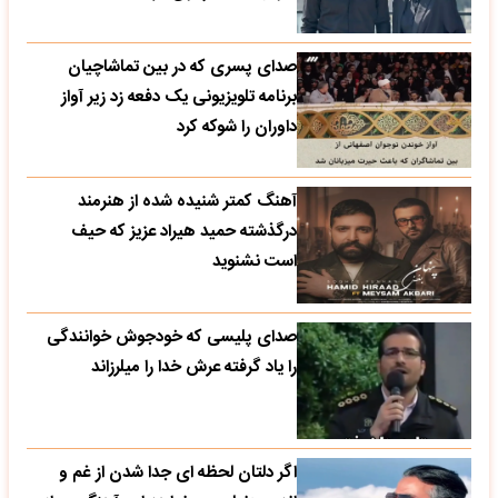
صدای پسری که در بین تماشاچیان
برنامه تلویزیونی یک دفعه زد زیر آواز
داوران را شوکه کرد
آهنگ کمتر شنیده شده از هنرمند
درگذشته حمید هیراد عزیز که حیف
است نشنوید
صدای پلیسی که خودجوش خوانندگی
را یاد گرفته عرش خدا را میلرزاند
اگر دلتان لحظه ای جدا شدن از غم و