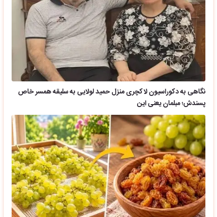
نگاهی به دکوراسیون لاکچری منزل حمید لولایی به سلیقه همسر خاص
پسندش؛ مبلمان یعنی این