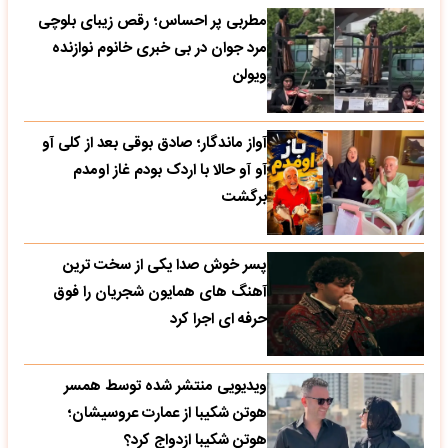
مطربی پر احساس؛ رقص زیبای بلوچی
مرد جوان در بی خبری خانوم نوازنده
ویولن
آواز ماندگار؛ صادق بوقی بعد از کلی آو
آو آو حالا با اردک بودم غاز اومدم
برگشت
پسر خوش صدا یکی از سخت ترین
آهنگ های همایون شجریان را فوق
حرفه ای اجرا کرد
ویدیویی منتشر شده توسط همسر
هوتن شکیبا از عمارت عروسیشان؛
هوتن شکیبا ازدواج کرد؟