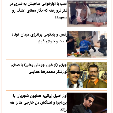
اسب با آوازخوانی صاحبش به قدری در
فکر فرو رفته که انگار معنای آهنگ رو
میفهمد!
رقص و پایکوبی پر انرژی مردان کوتاه
قامت و خوش ذوق
اجرای (از خون جوانان وطن) با صدای
نوازشگر محمدرضا هدایتی
آواز اصیل ایرانی؛ همایون شجریان با
این اجرا و آهنگش دل خارجی ها را هم
لرزاند