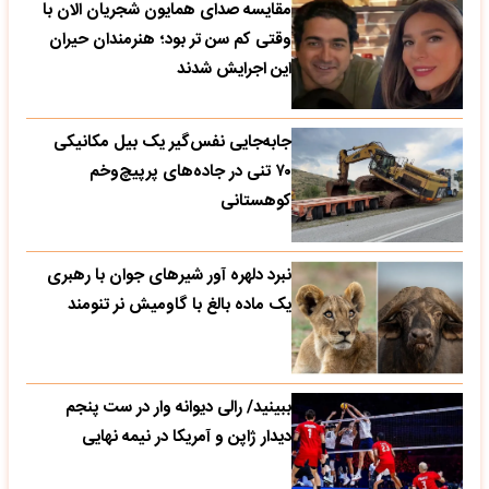
مقایسه صدای همایون شجریان الان با
وقتی کم سن تر بود؛ هنرمندان حیران
این اجرایش شدند
جابه‌جایی نفس‌گیر یک بیل مکانیکی
۷۰ تنی در جاده‌های پرپیچ‌وخم
کوهستانی
نبرد دلهره آور شیرهای جوان با رهبری
یک ماده بالغ با گاومیش نر تنومند
ببینید/ رالی دیوانه وار در ست پنجم
دیدار ژاپن و آمریکا در نیمه نهایی