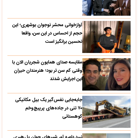
آوازخوانی محشر نوجوان بوشهری؛ این
حجم از احساس در این سن، واقعا
تحسین‌ برانگیز است
مقایسه صدای همایون شجریان الان با
وقتی کم سن تر بود؛ هنرمندان حیران
این اجرایش شدند
جابه‌جایی نفس‌گیر یک بیل مکانیکی
۷۰ تنی در جاده‌های پرپیچ‌وخم
کوهستانی
نبرد دلهره آور شیرهای جوان با رهبری