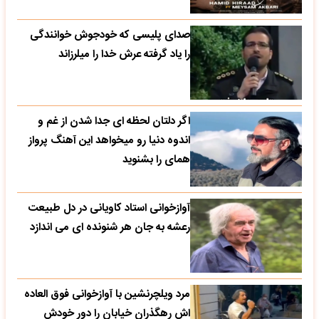
صدای پلیسی که خودجوش خوانندگی
را یاد گرفته عرش خدا را میلرزاند
اگر دلتان لحظه ای جدا شدن از غم و
اندوه دنیا رو میخواهد این آهنگ پرواز
همای را بشنوید
آوازخوانی استاد کاویانی در دل طبیعت
رعشه به جان هر شنونده ای می اندازد
مرد ویلچرنشین با آوازخوانی فوق العاده
اش رهگذران خیابان را دور خودش