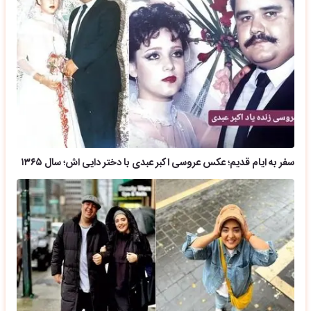
سفر به ایام قدیم؛ عکس عروسی اکبر عبدی با دختر دایی اش؛ سال ۱۳۶۵