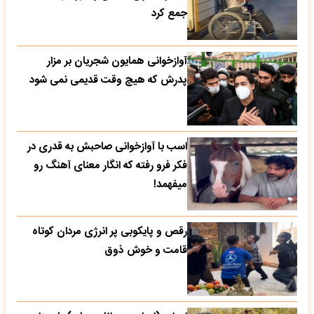
جمع کرد
آوازخوانی همایون شجریان بر مزار
پدرش که هیچ وقت قدیمی نمی شود
اسب با آوازخوانی صاحبش به قدری در
فکر فرو رفته که انگار معنای آهنگ رو
میفهمد!
رقص و پایکوبی پر انرژی مردان کوتاه
قامت و خوش ذوق