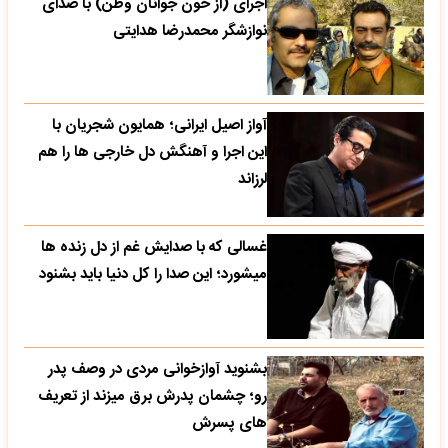
اجرای (از خون جوانان وطن) با صدای
نوازشگر محمدرضا هدایتی
آواز اصیل ایرانی؛ همایون شجریان با
این اجرا و آهنگش دل خارجی ها را هم
لرزاند
غسالی که با صدایش غم از دل زنده ها
میشورد؛ این صدا را کل دنیا باید بشنود
بشنوید آوازخوانی مردی در وصف پدر
رو؛ چشمان پدرش برق میزند از تعریف
های پسرش