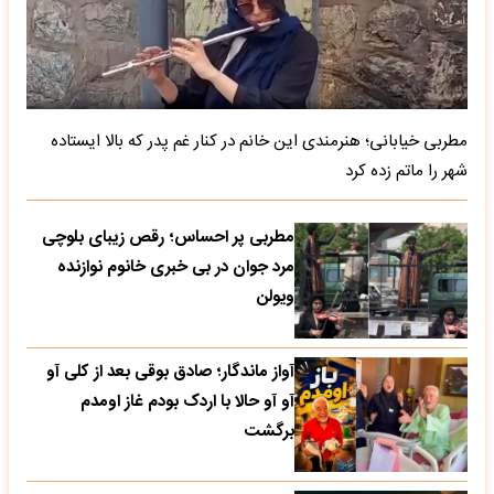
مطربی خیابانی؛ هنرمندی این خانم در کنار غم پدر که بالا ایستاده
شهر را ماتم زده کرد
مطربی پر احساس؛ رقص زیبای بلوچی
مرد جوان در بی خبری خانوم نوازنده
ویولن
آواز ماندگار؛ صادق بوقی بعد از کلی آو
آو آو حالا با اردک بودم غاز اومدم
برگشت