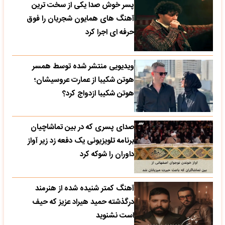
پسر خوش صدا یکی از سخت ترین
آهنگ های همایون شجریان را فوق
حرفه ای اجرا کرد
ویدیویی منتشر شده توسط همسر
هوتن شکیبا از عمارت عروسیشان؛
هوتن شکیبا ازدواج کرد؟
صدای پسری که در بین تماشاچیان
برنامه تلویزیونی یک دفعه زد زیر آواز
داوران را شوکه کرد
آهنگ کمتر شنیده شده از هنرمند
درگذشته حمید هیراد عزیز که حیف
است نشنوید