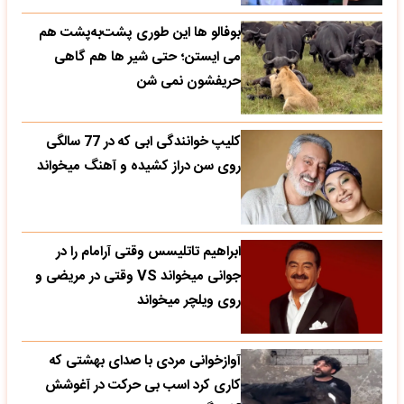
بوفالو ها این‌ طوری پشت‌به‌پشت هم
می‌ ایستن؛ حتی شیر ها هم گاهی
حریفشون نمی‌ شن
کلیپ خوانندگی ابی که در 77 سالگی
روی سن دراز کشیده و آهنگ میخواند
ابراهیم تاتلیسس وقتی آرامام را در
جوانی میخواند VS وقتی در مریضی و
روی ویلچر میخواند
آوازخوانی مردی با صدای بهشتی که
کاری کرد اسب بی حرکت در آغوشش