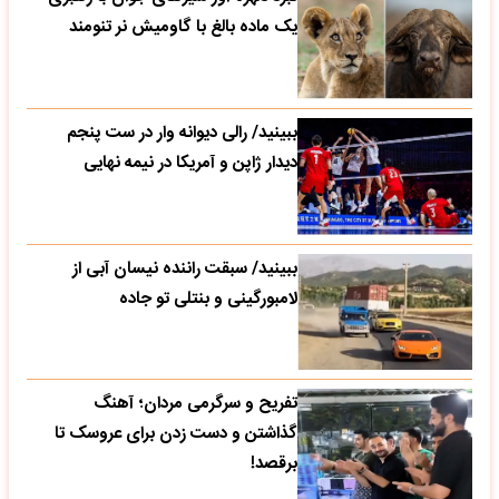
یک ماده بالغ با گاومیش نر تنومند
ببینید/ رالی دیوانه وار در ست پنجم
دیدار ژاپن و آمریکا در نیمه نهایی
ببینید/ سبقت راننده نیسان آبی از
لامبورگینی و بنتلی تو جاده
تفریح و سرگرمی مردان؛ آهنگ
گذاشتن و دست زدن برای عروسک تا
برقصد!