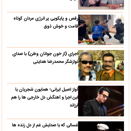
رقص و پایکوبی پر انرژی مردان کوتاه
قامت و خوش ذوق
اجرای (از خون جوانان وطن) با صدای
نوازشگر محمدرضا هدایتی
آواز اصیل ایرانی؛ همایون شجریان با
این اجرا و آهنگش دل خارجی ها را هم
لرزاند
غسالی که با صدایش غم از دل زنده ها