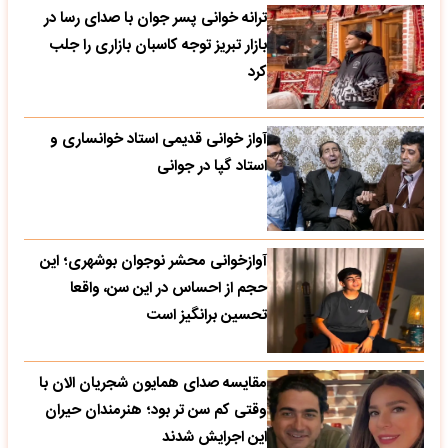
ترانه خوانی پسر جوان با صدای رسا در
بازار تبریز توجه کاسبان بازاری را جلب
کرد
آواز خوانی قدیمی استاد خوانساری و
استاد گپا در جوانی
آوازخوانی محشر نوجوان بوشهری؛ این
حجم از احساس در این سن، واقعا
تحسین‌ برانگیز است
مقایسه صدای همایون شجریان الان با
وقتی کم سن تر بود؛ هنرمندان حیران
این اجرایش شدند