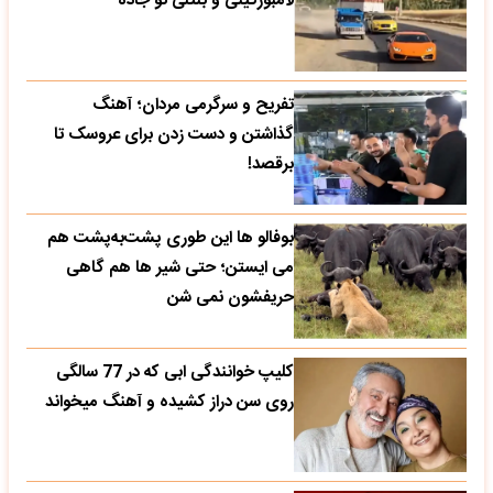
لامبورگینی و بنتلی تو جاده
تفریح و سرگرمی مردان؛ آهنگ
گذاشتن و دست زدن برای عروسک تا
برقصد!
بوفالو ها این‌ طوری پشت‌به‌پشت هم
می‌ ایستن؛ حتی شیر ها هم گاهی
حریفشون نمی‌ شن
کلیپ خوانندگی ابی که در 77 سالگی
روی سن دراز کشیده و آهنگ میخواند