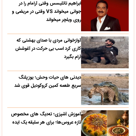
ابراهیم تاتلیسس وقتی آرامام را در
جوانی میخواند VS وقتی در مریضی و
روی ویلچر میخواند
آوازخوانی مردی با صدای بهشتی که
کاری کرد اسب بی حرکت در آغوشش
آرام بگیرد
دیدنی های حیات وحش؛ یوزپلنگ
سریع طعمه کمین کروکودیل قوی شد
آموزش آشپزی؛ ته‌دیگ‌ های مخصوص
تازه‌ عروس‌ها؛ برای هر سلیقه یک ایده