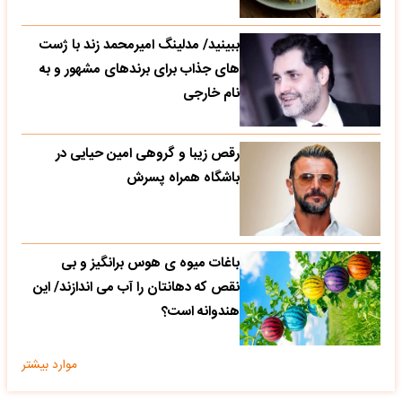
ببینید/ مدلینگ امیرمحمد زند با ژست
های جذاب برای برندهای مشهور و به
نام خارجی
رقص زیبا و گروهی امین حیایی در
باشگاه همراه پسرش
باغات میوه ی هوس برانگیز و بی
نقص که دهانتان را آب می اندازند/ این
هندوانه است؟
موارد بیشتر