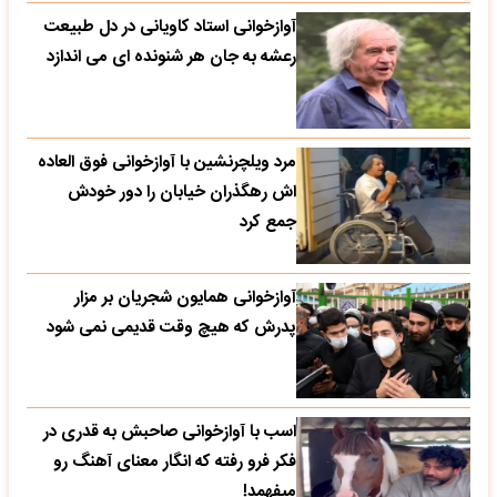
آوازخوانی استاد کاویانی در دل طبیعت
رعشه به جان هر شنونده ای می اندازد
مرد ویلچرنشین با آوازخوانی فوق العاده
اش رهگذران خیابان را دور خودش
جمع کرد
آوازخوانی همایون شجریان بر مزار
پدرش که هیچ وقت قدیمی نمی شود
اسب با آوازخوانی صاحبش به قدری در
فکر فرو رفته که انگار معنای آهنگ رو
میفهمد!