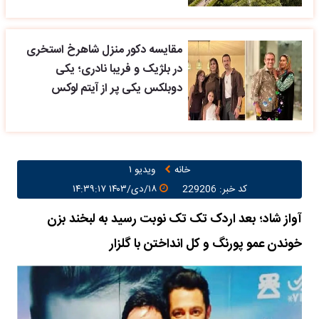
مقایسه دکور منزل شاهرخ استخری
در بلژیک و فریبا نادری؛ یکی
دوبلکس یکی پر از آیتم لوکس
خانه
ویدیو ۱
کد خبر: 229206
۱۸/دی/۱۴۰۳ ۱۴:۳۹:۱۷
آواز شاد؛ بعد اردک تک تک نوبت رسید به لبخند بزن
خوندن عمو پورنگ و کل انداختن با گلزار