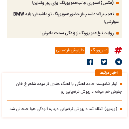
(عکس) استوری جالب عمو پورنگ برای روز ولنتاین!
تعجب راننده اسنپ از حضور عموپورنگ تو ماشینش؛ باید BMW
سوارشی!
روایت تلخ عمو پورنگ از زندگی سخت مادرش!
عموپورنگ
داریوش فرضیایی
اخبار مرتبط
آواز شادیسم؛ حامد آهنگی با آهنگ هندی قر میده شاهرخ خان
جلوش خم میشه داریوش فرضیایی رو
(ویدیو) انتقاد تند داریوش فرضیایی درباره آلودگی هوا جنجالی شد