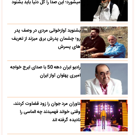
میشورد؛ این صدا را کل دنیا باید بشنود
بشنوید آوازخوانی مردی در وصف پدر
رو؛ چشمان پدرش برق میزند از تعریف
های پسرش
رادیو ایران دهه 50 با صدای ایرج خواجه
امیری پهلوان آواز ایران
داوران مرد جوان را زود قضاوت کردند،
وقتی خواند فهمیدند چه الماسی را
نادیده گرفته اند