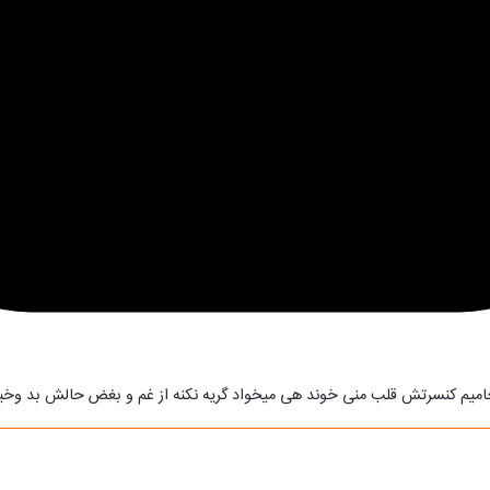
امیم کنسرتش قلب منی خوند هی میخواد گریه نکنه از غم و بغض حالش بد وخی