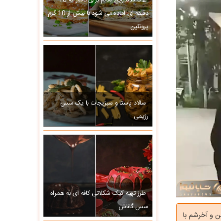
2 تا ساندویچ سالم برای ناهار که 10
دقیقه ای آماده می شود با بیش از 10 گرم
پروتئین
سالاد پاستا و سبزیجات با یک سس
رژیمی
طرز تهیه کیک شکلاتی کافه ای به همراه
سس گاناش
نن و آخرشم با