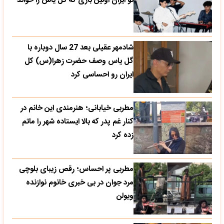
تو ایران اولین باری که گل یاس را خواند
شادمهر عقیلی بعد 27 سال دوباره با
گل یاس وصف حضرت زهرا(س) کل
ایران رو احساسی کرد
مطربی خیابانی؛ هنرمندی این خانم در
کنار غم پدر که بالا ایستاده شهر را ماتم
زده کرد
مطربی پر احساس؛ رقص زیبای بلوچی
مرد جوان در بی خبری خانوم نوازنده
ویولن