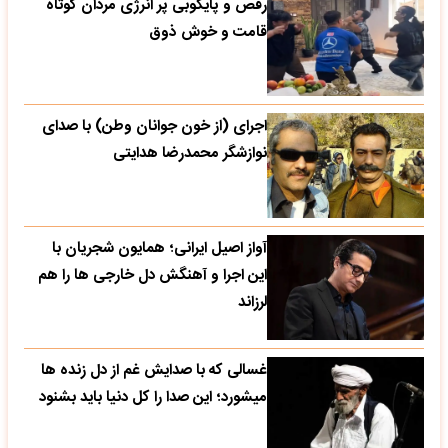
رقص و پایکوبی پر انرژی مردان کوتاه
قامت و خوش ذوق
اجرای (از خون جوانان وطن) با صدای
نوازشگر محمدرضا هدایتی
آواز اصیل ایرانی؛ همایون شجریان با
این اجرا و آهنگش دل خارجی ها را هم
لرزاند
غسالی که با صدایش غم از دل زنده ها
میشورد؛ این صدا را کل دنیا باید بشنود