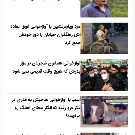
مرد ویلچرنشین با آوازخوانی فوق العاده
اش رهگذران خیابان را دور خودش
جمع کرد
آوازخوانی همایون شجریان بر مزار
پدرش که هیچ وقت قدیمی نمی شود
اسب با آوازخوانی صاحبش به قدری در
فکر فرو رفته که انگار معنای آهنگ رو
میفهمد!