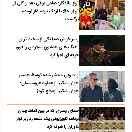
آواز ماندگار؛ صادق بوقی بعد از کلی آو
آو آو حالا با اردک بودم غاز اومدم
برگشت
پسر خوش صدا یکی از سخت ترین
آهنگ های همایون شجریان را فوق
حرفه ای اجرا کرد
ویدیویی منتشر شده توسط همسر
هوتن شکیبا از عمارت عروسیشان؛
هوتن شکیبا ازدواج کرد؟
صدای پسری که در بین تماشاچیان
برنامه تلویزیونی یک دفعه زد زیر آواز
داوران را شوکه کرد