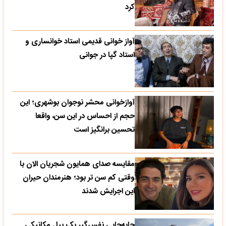
کرد
آواز خوانی قدیمی استاد خوانساری و
استاد گپا در جوانی
آوازخوانی محشر نوجوان بوشهری؛ این
حجم از احساس در این سن، واقعا
تحسین‌ برانگیز است
مقایسه صدای همایون شجریان الان با
وقتی کم سن تر بود؛ هنرمندان حیران
این اجرایش شدند
جابه‌جایی نفس‌گیر یک بیل مکانیکی