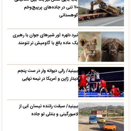
۷۰ تنی در جاده‌های پرپیچ‌وخم
کوهستانی
نبرد دلهره آور شیرهای جوان با رهبری
یک ماده بالغ با گاومیش نر تنومند
ببینید/ رالی دیوانه وار در ست پنجم
دیدار ژاپن و آمریکا در نیمه نهایی
ببینید/ سبقت راننده نیسان آبی از
لامبورگینی و بنتلی تو جاده