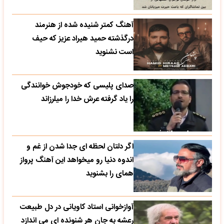
آهنگ کمتر شنیده شده از هنرمند
درگذشته حمید هیراد عزیز که حیف
است نشنوید
صدای پلیسی که خودجوش خوانندگی
را یاد گرفته عرش خدا را میلرزاند
اگر دلتان لحظه ای جدا شدن از غم و
اندوه دنیا رو میخواهد این آهنگ پرواز
همای را بشنوید
آوازخوانی استاد کاویانی در دل طبیعت
رعشه به جان هر شنونده ای می اندازد