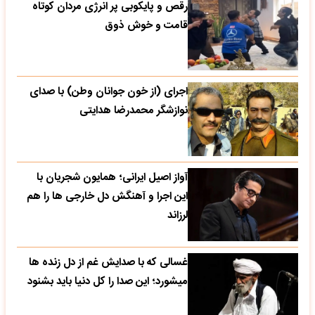
رقص و پایکوبی پر انرژی مردان کوتاه
قامت و خوش ذوق
اجرای (از خون جوانان وطن) با صدای
نوازشگر محمدرضا هدایتی
آواز اصیل ایرانی؛ همایون شجریان با
این اجرا و آهنگش دل خارجی ها را هم
لرزاند
غسالی که با صدایش غم از دل زنده ها
میشورد؛ این صدا را کل دنیا باید بشنود