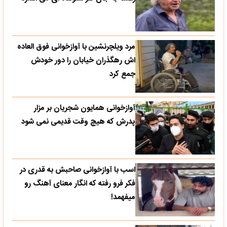
مرد ویلچرنشین با آوازخوانی فوق العاده
اش رهگذران خیابان را دور خودش
جمع کرد
آوازخوانی همایون شجریان بر مزار
پدرش که هیچ وقت قدیمی نمی شود
اسب با آوازخوانی صاحبش به قدری در
فکر فرو رفته که انگار معنای آهنگ رو
میفهمد!