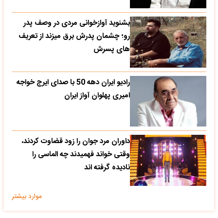
بشنوید آوازخوانی مردی در وصف پدر
رو؛ چشمان پدرش برق میزند از تعریف
های پسرش
رادیو ایران دهه 50 با صدای ایرج خواجه
امیری پهلوان آواز ایران
داوران مرد جوان را زود قضاوت کردند،
وقتی خواند فهمیدند چه الماسی را
نادیده گرفته اند
موارد بیشتر