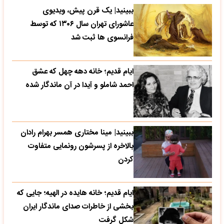
ببینید| یک قرن پیش، ویدیوی
عاشورای تهران سال ۱۳۰۶ که توسط
فرانسوی ها ثبت شد
ایام قدیم؛ خانه دهه چهل که عشق
احمد شاملو و آیدا در آن ماندگار شده
ببینید| مینا مختاری همسر بهرام رادان
بالاخره از پسرشون رونمایی متفاوت
کردن
ایام قدیم؛ خانه هایده در الهیه؛ جایی که
بخشی از خاطرات صدای ماندگار ایران
شکل گرفت