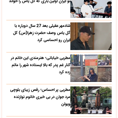
تو ایران اولین باری که گل یاس را خواند
شادمهر عقیلی بعد 27 سال دوباره با
گل یاس وصف حضرت زهرا(س) کل
ایران رو احساسی کرد
مطربی خیابانی؛ هنرمندی این خانم در
کنار غم پدر که بالا ایستاده شهر را ماتم
زده کرد
مطربی پر احساس؛ رقص زیبای بلوچی
مرد جوان در بی خبری خانوم نوازنده
ویولن