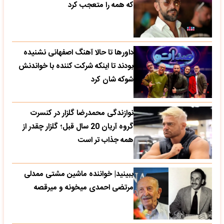
که همه را متعجب کرد
داورها تا حالا آهنگ اصفهانی نشنیده
بودند تا اینکه شرکت کننده با خواندنش
شوکه شان کرد
نوازندگی محمدرضا گلزار در کنسرت
گروه آریان 20 سال قبل؛ گلزار چقدر از
همه جذاب تر است
ببینید| خواننده ماشین مشتی ممدلی
مرتضی احمدی میخونه و میرقصه