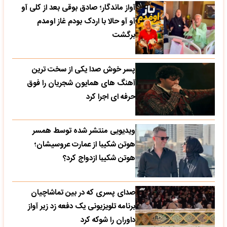
آواز ماندگار؛ صادق بوقی بعد از کلی آو
آو آو حالا با اردک بودم غاز اومدم
برگشت
پسر خوش صدا یکی از سخت ترین
آهنگ های همایون شجریان را فوق
حرفه ای اجرا کرد
ویدیویی منتشر شده توسط همسر
هوتن شکیبا از عمارت عروسیشان؛
هوتن شکیبا ازدواج کرد؟
صدای پسری که در بین تماشاچیان
برنامه تلویزیونی یک دفعه زد زیر آواز
داوران را شوکه کرد