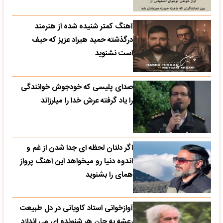
آهنگ کمتر شنیده شده از هنرمند
درگذشته حمید هیراد عزیز که حیف
است نشنوید
صدای پلیسی که خودجوش خوانندگی
را یاد گرفته عرش خدا را میلرزاند
اگر دلتان لحظه ای جدا شدن از غم و
اندوه دنیا رو میخواهد این آهنگ پرواز
همای را بشنوید
آوازخوانی استاد کاویانی در دل طبیعت
رعشه به جان هر شنونده ای می اندازد