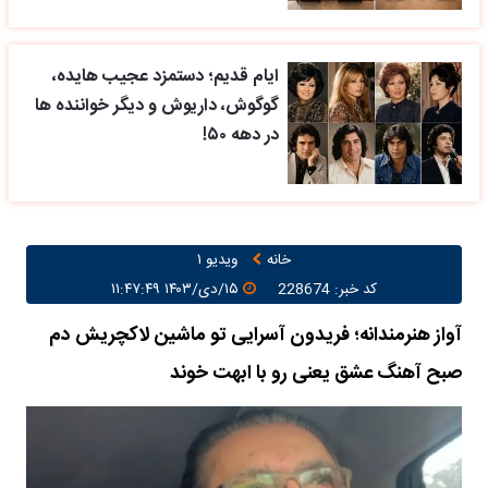
ایام قدیم؛ دستمزد عجیب هایده،
گوگوش، داریوش و دیگر خواننده ها
در دهه ۵۰!
خانه
ویدیو ۱
کد خبر: 228674
۱۵/دی/۱۴۰۳ ۱۱:۴۷:۴۹
آواز هنرمندانه؛ فریدون آسرایی تو ماشین لاکچریش دم
صبح آهنگ عشق یعنی رو با ابهت خوند