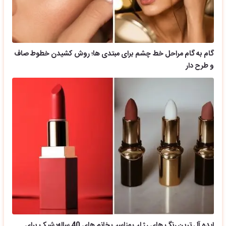
گام به گام مراحل خط چشم برای مبتدی ها؛ روش کشیدن خطوط صاف
و طرح دار
ایده آل ترین رنگ های رژ لب مناسب خانم های 40 ساله؛ شیک برای