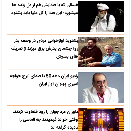
غسالی که با صدایش غم از دل زنده ها
میشورد؛ این صدا را کل دنیا باید بشنود
بشنوید آوازخوانی مردی در وصف پدر
رو؛ چشمان پدرش برق میزند از تعریف
های پسرش
رادیو ایران دهه 50 با صدای ایرج خواجه
امیری پهلوان آواز ایران
داوران مرد جوان را زود قضاوت کردند،
وقتی خواند فهمیدند چه الماسی را
نادیده گرفته اند