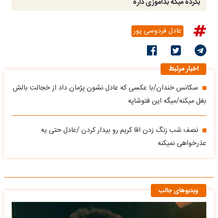
بگرده میگه بدآموزی داره
عادل فردوسی پور
اخبار مرتبط
سکانس خندان/با عکسی که عادل نشون پژمان داد از خجالت بالش
بغل میکنه/میگه این فتوشاپه
نصف شب زنگ زدن اقا کریم رو بیدار کردن /عادل حتی یه
عذرخواهی نمیکنه
ویدیوهای جالب