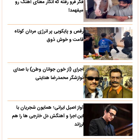
فکر فرو رفته که انگار معنای آهنگ رو
میفهمد!
رقص و پایکوبی پر انرژی مردان کوتاه
قامت و خوش ذوق
اجرای (از خون جوانان وطن) با صدای
نوازشگر محمدرضا هدایتی
آواز اصیل ایرانی؛ همایون شجریان با
این اجرا و آهنگش دل خارجی ها را هم
لرزاند