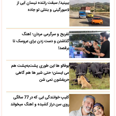
ببینید/ سبقت راننده نیسان آبی از
لامبورگینی و بنتلی تو جاده
تفریح و سرگرمی مردان؛ آهنگ
گذاشتن و دست زدن برای عروسک تا
برقصد!
بوفالو ها این‌ طوری پشت‌به‌پشت هم
می‌ ایستن؛ حتی شیر ها هم گاهی
حریفشون نمی‌ شن
کلیپ خوانندگی ابی که در 77 سالگی
روی سن دراز کشیده و آهنگ میخواند