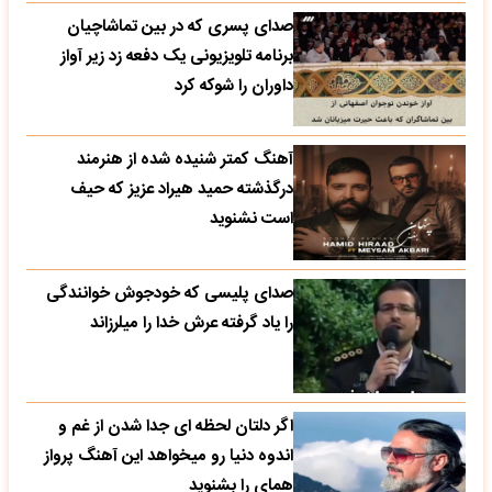
صدای پسری که در بین تماشاچیان
برنامه تلویزیونی یک دفعه زد زیر آواز
داوران را شوکه کرد
آهنگ کمتر شنیده شده از هنرمند
درگذشته حمید هیراد عزیز که حیف
است نشنوید
صدای پلیسی که خودجوش خوانندگی
را یاد گرفته عرش خدا را میلرزاند
اگر دلتان لحظه ای جدا شدن از غم و
اندوه دنیا رو میخواهد این آهنگ پرواز
همای را بشنوید