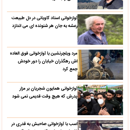
آوازخوانی استاد کاویانی در دل طبیعت
رعشه به جان هر شنونده ای می اندازد
مرد ویلچرنشین با آوازخوانی فوق العاده
اش رهگذران خیابان را دور خودش
جمع کرد
آوازخوانی همایون شجریان بر مزار
پدرش که هیچ وقت قدیمی نمی شود
اسب با آوازخوانی صاحبش به قدری در