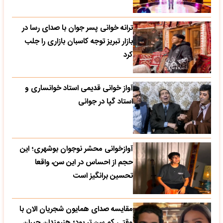
ترانه خوانی پسر جوان با صدای رسا در
بازار تبریز توجه کاسبان بازاری را جلب
کرد
آواز خوانی قدیمی استاد خوانساری و
استاد گپا در جوانی
آوازخوانی محشر نوجوان بوشهری؛ این
حجم از احساس در این سن، واقعا
تحسین‌ برانگیز است
مقایسه صدای همایون شجریان الان با
وقتی کم سن تر بود؛ هنرمندان حیران