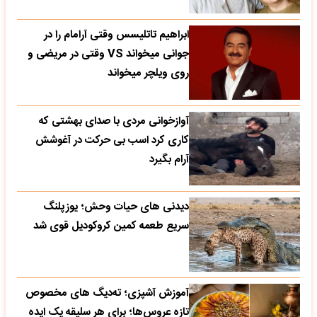
ابراهیم تاتلیسس وقتی آرامام را در
جوانی میخواند VS وقتی در مریضی و
روی ویلچر میخواند
آوازخوانی مردی با صدای بهشتی که
کاری کرد اسب بی حرکت در آغوشش
آرام بگیرد
دیدنی های حیات وحش؛ یوزپلنگ
سریع طعمه کمین کروکودیل قوی شد
آموزش آشپزی؛ ته‌دیگ‌ های مخصوص
تازه‌ عروس‌ها؛ برای هر سلیقه یک ایده