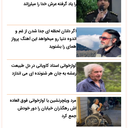
را یاد گرفته عرش خدا را میلرزاند
اگر دلتان لحظه ای جدا شدن از غم و
اندوه دنیا رو میخواهد این آهنگ پرواز
همای را بشنوید
آوازخوانی استاد کاویانی در دل طبیعت
رعشه به جان هر شنونده ای می اندازد
مرد ویلچرنشین با آوازخوانی فوق العاده
اش رهگذران خیابان را دور خودش
جمع کرد