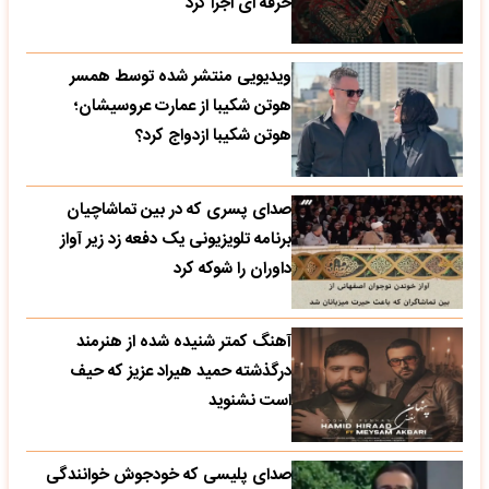
حرفه ای اجرا کرد
ویدیویی منتشر شده توسط همسر
هوتن شکیبا از عمارت عروسیشان؛
هوتن شکیبا ازدواج کرد؟
صدای پسری که در بین تماشاچیان
برنامه تلویزیونی یک دفعه زد زیر آواز
داوران را شوکه کرد
آهنگ کمتر شنیده شده از هنرمند
درگذشته حمید هیراد عزیز که حیف
است نشنوید
صدای پلیسی که خودجوش خوانندگی