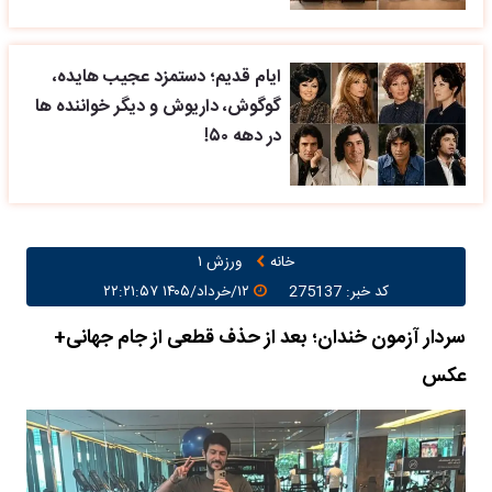
ایام قدیم؛ دستمزد عجیب هایده،
گوگوش، داریوش و دیگر خواننده ها
در دهه ۵۰!
خانه
ورزش ۱
کد خبر: 275137
۱۲/خرداد/۱۴۰۵ ۲۲:۲۱:۵۷
سردار آزمون خندان؛ بعد از حذف قطعی از جام جهانی+
عکس