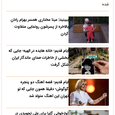
شده
ببینید| مینا مختاری همسر بهرام رادان
بالاخره از پسرشون رونمایی متفاوت
کردن
ایام قدیم؛ خانه هایده در الهیه؛ جایی که
بخشی از خاطرات صدای ماندگار ایران
شکل گرفت
ایام قدیم؛ قصه آهنگ دو پنجره
گوگوش؛ دقیقا همون جایی که تو
تهران این آهنگ متولد شد
آوازخوانی گلپا برای علی تجویدی در