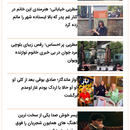
مطربی خیابانی؛ هنرمندی این خانم در
کنار غم پدر که بالا ایستاده شهر را ماتم
زده کرد
مطربی پر احساس؛ رقص زیبای بلوچی
مرد جوان در بی خبری خانوم نوازنده
ویولن
آواز ماندگار؛ صادق بوقی بعد از کلی آو
آو آو حالا با اردک بودم غاز اومدم
برگشت
پسر خوش صدا یکی از سخت ترین
آهنگ های همایون شجریان را فوق