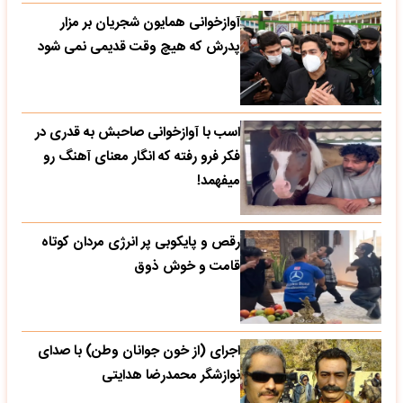
آوازخوانی همایون شجریان بر مزار
پدرش که هیچ وقت قدیمی نمی شود
اسب با آوازخوانی صاحبش به قدری در
فکر فرو رفته که انگار معنای آهنگ رو
میفهمد!
رقص و پایکوبی پر انرژی مردان کوتاه
قامت و خوش ذوق
اجرای (از خون جوانان وطن) با صدای
نوازشگر محمدرضا هدایتی