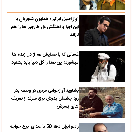
آواز اصیل ایرانی؛ همایون شجریان با
این اجرا و آهنگش دل خارجی ها را هم
لرزاند
غسالی که با صدایش غم از دل زنده ها
میشورد؛ این صدا را کل دنیا باید بشنود
بشنوید آوازخوانی مردی در وصف پدر
رو؛ چشمان پدرش برق میزند از تعریف
های پسرش
رادیو ایران دهه 50 با صدای ایرج خواجه