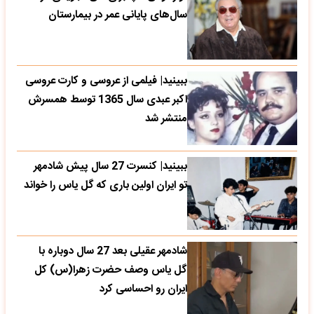
سال‌های پایانی عمر در بیمارستان
ببینید| فیلمی از عروسی و کارت عروسی
اکبر عبدی سال 1365 توسط همسرش
منتشر شد
ببینید| کنسرت 27 سال پیش شادمهر
تو ایران اولین باری که گل یاس را خواند
شادمهر عقیلی بعد 27 سال دوباره با
گل یاس وصف حضرت زهرا(س) کل
ایران رو احساسی کرد