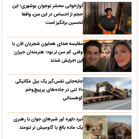
آوازخوانی محشر نوجوان بوشهری؛ این
حجم از احساس در این سن، واقعا
تحسین‌ برانگیز است
مقایسه صدای همایون شجریان الان با
وقتی کم سن تر بود؛ هنرمندان حیران
این اجرایش شدند
جابه‌جایی نفس‌گیر یک بیل مکانیکی
۷۰ تنی در جاده‌های پرپیچ‌وخم
کوهستانی
نبرد دلهره آور شیرهای جوان با رهبری
یک ماده بالغ با گاومیش نر تنومند