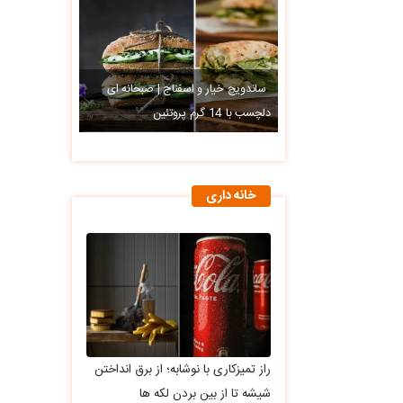
ساندویچ خیار و اسفناج | صبحانه ای
دلچسب با 14 گرم پروتئین
خانه داری
راز تمیزکاری با نوشابه؛ از برق انداختن
شیشه تا از بین بردن لکه ها