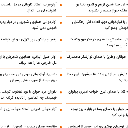
 ای جدا شدن از غم و اندوه دنیا رو
آوازخوانی استاد کاویانی در دل طبیعت
هنگ پرواز همای را بشنوید
شنونده ای می اندازد
با آوازخوانی فوق العاده اش رهگذران
آوازخوانی همایون شجریان بر مزار پد
 خودش جمع کرد
قدیمی نمی شود
انی صاحبش به قدری در فکر فرو رفته که
رقص و پایکوبی پر انرژی مردان کوتاه
نگ رو میفهمد!
 جوانان وطن) با صدای نوازشگر محمدرضا
آواز اصیل ایرانی؛ همایون شجریان با 
دل خارجی ها را هم لرزاند
دایش غم از دل زنده ها میشورد؛ این صدا
بشنوید آوازخوانی مردی در وصف پدر 
 بشنود
برق میزند از تعریف های پسرش
رادیو ایران دهه 50 با صدای ایرج خواجه امیری پهلوان
داوران مرد جوان را زود قضاوت کردند، 
فهمیدند چه الماسی را نادیده گرفته اند
ر جوان با صدای رسا در بازار تبریز توجه
آواز خوانی قدیمی استاد خوانساری و است
را جلب کرد
شر نوجوان بوشهری؛ این حجم از احساس
مقایسه صدای همایون شجریان الان با 