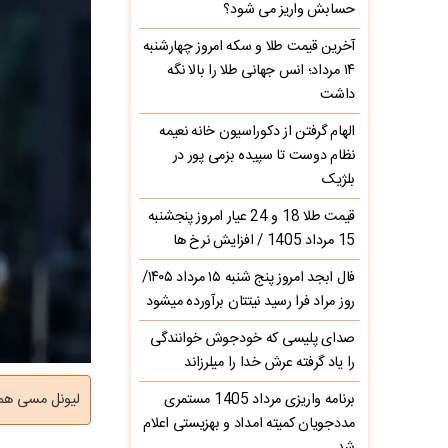
حسابش واریز می شود؟
آخرین قیمت طلا و سکه امروز چهارشنبه
۱۴ مرداد؛ انس جهانی طلا را بالا نگه
داشت
الهام گرفتن از دکوراسیون خانه نعیمه
نظام دوست تا سپیده بزمی پور در
بلژیک
قیمت طلا 18 و 24 عیار امروز پنجشنبه
15 مرداد 1405 / افزایش نرخ ها
فال ابجد امروز پنج شنبه ۱۵ مرداد ۱۴۰۵/
روز مراد فرا رسید نیتتان برآورده میشود
صدای پلیسی که خودجوش خوانندگی
را یاد گرفته عرش خدا را میلرزاند
برنامه واریزی مرداد 1405 مستمری
لیونل مسی هم ب
مددجویان کمیته امداد و بهزیستی اعلام