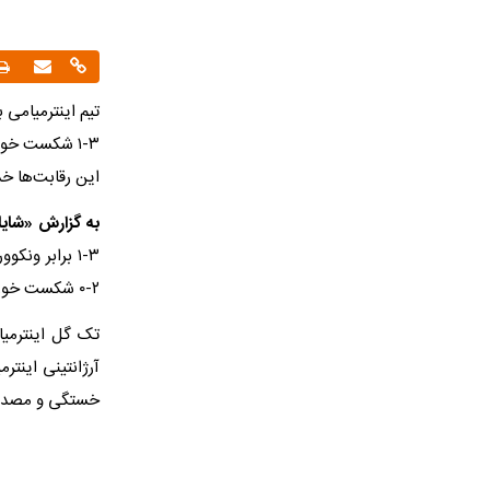
تیم اینترمیامی 
٣-١ شکست خور
این رقابت‌ها خ
به گزارش «شایا
۳-۱ برابر ون
۲-۰ شکست خورده بود.
تک گل اینترمیا
آرژانتینی اینت
خستگی و مصدوم