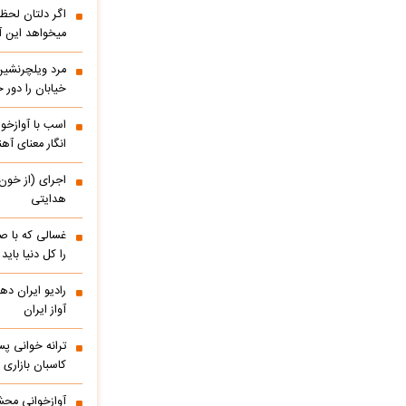
اگر دلتان لحظه
میخواهد این آ
مرد ویلچرنشین 
خیابان را دور
اسب با آوازخو
انگار معنای آه
اجرای (از خون
هدایتی
غسالی که با ص
را کل دنیا باید
آواز ایران
ترانه خوانی پس
کاسبان بازاری 
آوازخوانی مح