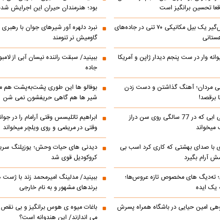
عا تحسین‌ برانگیز است
بود؛ هنرمندان حیران این اجرایش شدن
جابه‌جایی نفس‌گیر یک بیل مکانیکی ۷۰ تنی در جاده‌های
نبرد دلهره آور شیرهای جوان با رهبری ی
ستانی
گاومیش نر تنومند
رالی دیوانه وار در ست پنجم دیدار ژاپن و آمریکا
ببینید/ سبقت راننده نیسان آبی از لامبو
جاده
می مردان؛ آهنگ گذاشتن و دست زدن
بوفالو ها این‌ طوری پشت‌به‌پشت هم م
 برقصد!
شیر ها هم گاهی حریفشون نمی‌ شن
کلیپ خوانندگی ابی که در 77 سالگی روی سن دراز
 میخواند
وقتی در مریضی و روی ویلچر میخواند
ی با صدای بهشتی که کاری کرد اسب بی
دیدنی های حیات وحش؛ یوزپلنگ سری
 آرام بگیرد
کروکودیل قوی شد
ته‌دیگ‌ های مخصوص تازه‌ عروس‌ها؛
ببینید/ مدلینگ امیرمحمد زند با ژست 
 یک ایده
برندهای مشهور و به نام خارجی
وهی امین حیایی در باشگاه همراه پسرش
باغات میوه ی هوس برانگیز و بی نقص ک
می اندازند/ این هندوانه است؟