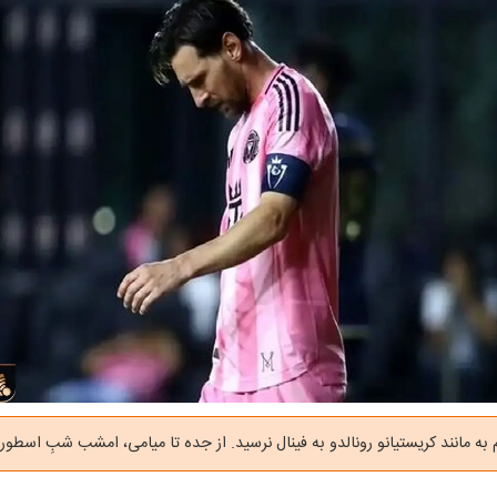
ه مانند کریستیانو رونالدو به فینال نرسید. از جده تا میامی، امشب شبِ اسطوره‌