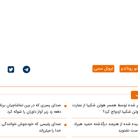
و رونالدو
لیونل مسی
ب
 شده توسط همسر هوتن شکیبا از عمارت
صدای پسری که در بین تماشاچیان برنام
ن شکیبا ازدواج کرد؟
دفعه زد زیر آواز داوران را شوکه کرد
ده شده از هنرمند درگذشته حمید هیراد
صدای پلیسی که خودجوش خوانندگی را 
است نشنوید
خدا را میلرزاند