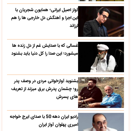
آواز اصیل ایرانی؛ همایون شجریان با
این اجرا و آهنگش دل خارجی ها را هم
لرزاند
غسالی که با صدایش غم از دل زنده ها
میشورد؛ این صدا را کل دنیا باید بشنود
بشنوید آوازخوانی مردی در وصف پدر
رو؛ چشمان پدرش برق میزند از تعریف
های پسرش
رادیو ایران دهه 50 با صدای ایرج خواجه
امیری پهلوان آواز ایران