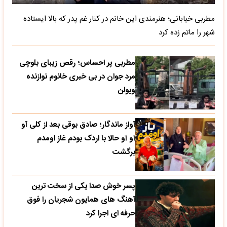
مطربی خیابانی؛ هنرمندی این خانم در کنار غم پدر که بالا ایستاده
شهر را ماتم زده کرد
مطربی پر احساس؛ رقص زیبای بلوچی
مرد جوان در بی خبری خانوم نوازنده
ویولن
آواز ماندگار؛ صادق بوقی بعد از کلی آو
آو آو حالا با اردک بودم غاز اومدم
برگشت
پسر خوش صدا یکی از سخت ترین
آهنگ های همایون شجریان را فوق
حرفه ای اجرا کرد