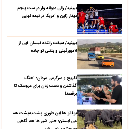
ببینید/ رالی دیوانه وار در ست پنجم
دیدار ژاپن و آمریکا در نیمه نهایی
ببینید/ سبقت راننده نیسان آبی از
لامبورگینی و بنتلی تو جاده
تفریح و سرگرمی مردان؛ آهنگ
گذاشتن و دست زدن برای عروسک تا
برقصد!
بوفالو ها این‌ طوری پشت‌به‌پشت هم
می‌ ایستن؛ حتی شیر ها هم گاهی
حریفشون نمی‌ شن