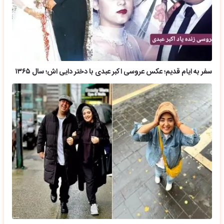
سفر به ایام قدیم؛ عکس عروسی اکبر عبدی با دختر دایی اش؛ سال ۱۳۶۵