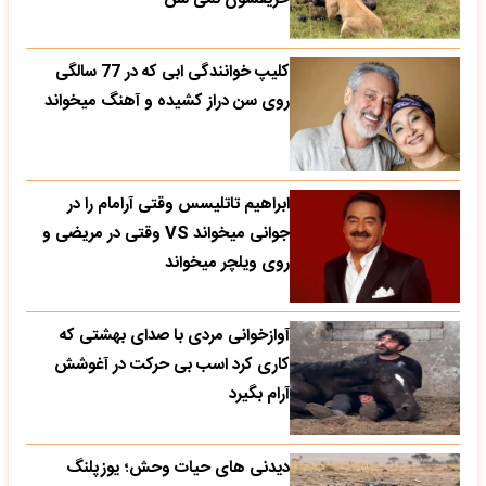
کلیپ خوانندگی ابی که در 77 سالگی
روی سن دراز کشیده و آهنگ میخواند
ابراهیم تاتلیسس وقتی آرامام را در
جوانی میخواند VS وقتی در مریضی و
روی ویلچر میخواند
آوازخوانی مردی با صدای بهشتی که
کاری کرد اسب بی حرکت در آغوشش
آرام بگیرد
دیدنی های حیات وحش؛ یوزپلنگ