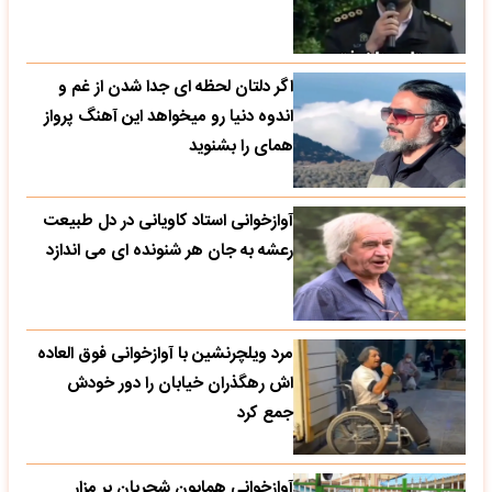
اگر دلتان لحظه ای جدا شدن از غم و
اندوه دنیا رو میخواهد این آهنگ پرواز
همای را بشنوید
آوازخوانی استاد کاویانی در دل طبیعت
رعشه به جان هر شنونده ای می اندازد
مرد ویلچرنشین با آوازخوانی فوق العاده
اش رهگذران خیابان را دور خودش
جمع کرد
آوازخوانی همایون شجریان بر مزار