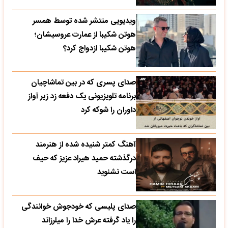
ویدیویی منتشر شده توسط همسر
هوتن شکیبا از عمارت عروسیشان؛
هوتن شکیبا ازدواج کرد؟
صدای پسری که در بین تماشاچیان
برنامه تلویزیونی یک دفعه زد زیر آواز
داوران را شوکه کرد
آهنگ کمتر شنیده شده از هنرمند
درگذشته حمید هیراد عزیز که حیف
است نشنوید
صدای پلیسی که خودجوش خوانندگی
را یاد گرفته عرش خدا را میلرزاند