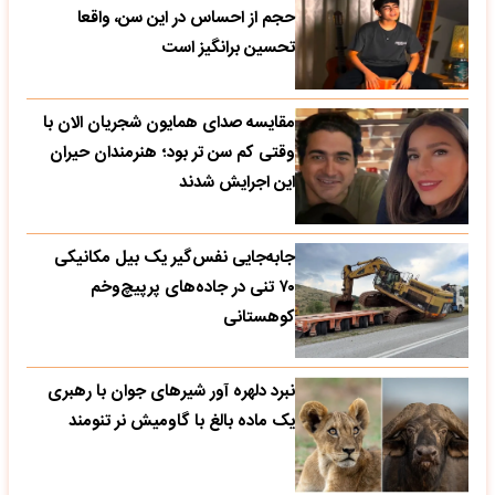
حجم از احساس در این سن، واقعا
تحسین‌ برانگیز است
مقایسه صدای همایون شجریان الان با
وقتی کم سن تر بود؛ هنرمندان حیران
این اجرایش شدند
جابه‌جایی نفس‌گیر یک بیل مکانیکی
۷۰ تنی در جاده‌های پرپیچ‌وخم
کوهستانی
نبرد دلهره آور شیرهای جوان با رهبری
یک ماده بالغ با گاومیش نر تنومند